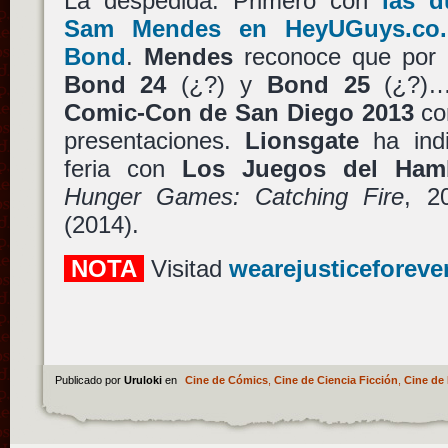
La despedida. Primero con
las 
Sam Mendes en HeyUGuys.co.
Bond
.
Mendes
reconoce que por 
Bond 24
(¿?) y
Bond 25
(¿?)… 
Comic-Con de San Diego 2013
co
presentaciones.
Lionsgate
ha indi
feria con
Los Juegos del Hamb
Hunger Games: Catching Fire
, 2
(2014).
NOTA
Visitad
wearejusticeforeve
Publicado por
Uruloki
en
Cine de Cómics
,
Cine de Ciencia Ficción
,
Cine de 