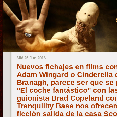
Mié 26 Jun 2013
Nuevos fichajes en films c
Adam Wingard o Cinderella 
Branagh, parece ser que se 
"El coche fantástico" con l
guionista Brad Copeland co
Tranquility Base nos ofrece
ficción salida de la casa Sco