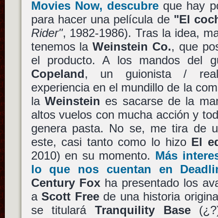
Movies Now, descubre
que hay po
para hacer una película de
"El coc
Rider"
, 1982-1986). Tras la idea, 
tenemos la
Weinstein Co.
, que po
el producto. A los mandos del 
Copeland
, un guionista / real
experiencia en el mundillo de la com
la
Weinstein
es sacarse de la ma
altos vuelos con mucha acción y to
genera pasta. No se, me tira de
este, casi tanto como lo hizo
El e
2010) en su momento.
Más intere
lo que nos cuentan en Deadli
Century Fox
ha presentado los ava
a
Scott Free
de una historia origina
se titulará
Tranquility Base
(¿?)