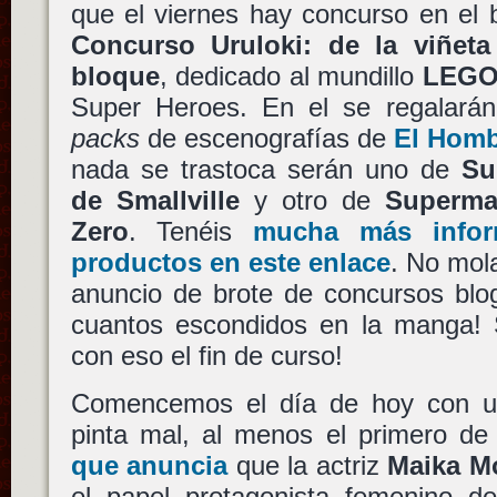
que el viernes hay concurso en el 
Concurso Uruloki: de la viñeta 
bloque
, dedicado al mundillo
LEG
Super Heroes. En el se regalarán
packs
de escenografías de
El Homb
nada se trastoca serán uno de
Su
de Smallville
y otro de
Superma
Zero
. Tenéis
mucha más infor
productos en este enlace
. No mola
anuncio de brote de concursos blo
cuantos escondidos en la manga! 
con eso el fin de curso!
Comencemos el día de hoy con un
pinta mal, al menos el primero de
que anuncia
que la actriz
Maika M
el papel protagonista femenino 