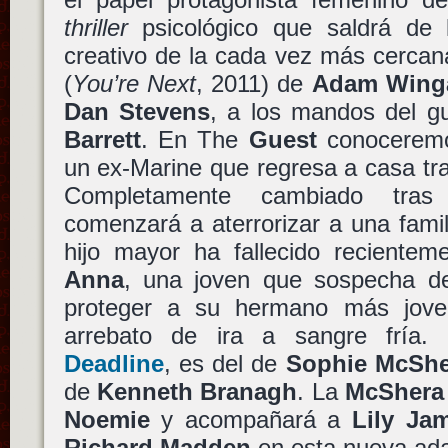
thriller
psicológico que saldrá de 
creativo de la cada vez más cerca
(
You’re Next
, 2011) de
Adam Wing
Dan Stevens
, a los mandos del 
Barrett
. En The
Guest
conocerem
un ex-Marine que regresa a casa tra
Completamente cambiado tras 
comenzará a aterrorizar a una famil
hijo mayor ha fallecido reciente
Anna
, una joven que sospecha 
proteger a su hermano más jove
arrebato de ira a sangre fría.
Deadline
, es del de
Sophie McShe
de
Kenneth Branagh
. La
McShera
Noemie
y acompañará a
Lily Ja
Richard Madden
en esta nueva ad