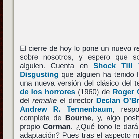
El cierre de hoy lo pone un nuevo
r
sobre nosotros, y espero que so
alguien. Cuenta en
Shock Till
Disgusting
que alguien ha tenido l
una nueva versión
del clásico del 
de los horrores
(1960) de
Roger 
del
remake
el director
Declan O’Br
Andrew R. Tennenbaum
, respo
completa de
Bourne
, y, algo posi
propio
Corman
. ¿Qué tono le dar
adaptación? Pues tras el aspecto m