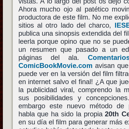
vistas. A lo largo del post os dejo 
Ahora mucho ojo al patético movi
productora de este film. No me expl
sitios al otro lado del charco,
IESB
publica una sinopsis extendida del f
leerla porque opino que no se pue
un resumen que pasado a un edi
páginas del ala.
Comentar
ComicBookMovie.com
avisan que
puede ver en la versión del film fil
en internet salvo el final! ¿A que ju
la publicidad viral, comprendo la 
sus posibilidades y concepcion
embargo este nuevo método de p
habla que ha sido la propia
20th C
en su día el film para generar más e