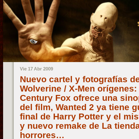
Vie 17 Abr 2009
Nuevo cartel y fotografías d
Wolverine / X-Men orígenes:
Century Fox ofrece una sinop
del film, Wanted 2 ya tiene gu
final de Harry Potter y el mis
y nuevo remake de La tienda
horrores…