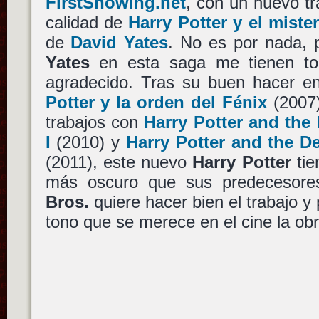
FirstShowing.net
, con un nuevo tr
calidad de
Harry Potter y el miste
de
David Yates
. No es por nada, p
Yates
en esta saga me tienen tod
agradecido. Tras su buen hacer en
Potter y la orden del Fénix
(2007)
trabajos con
Harry Potter and the 
I
(2010) y
Harry Potter and the De
(2011), este nuevo
Harry Potter
tie
más oscuro que sus predecesor
Bros.
quiere hacer bien el trabajo y 
tono que se merece en el cine la ob