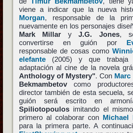
de
Timur Bekmambetov
, tiene y
viene a indicar que la nueva his
Morgan
, responsable de la pri
nuevamente en los personajes diseñ
Mark Millar
y
J.G. Jones
, s
convertirse en guión por
E
responsable de cosas como
Winni
elefante
(2005) y que trabaja
adaptación al cine de la novela gr
Anthology of Mystery"
. Con
Marc 
Bekmambetov
como productores
director también de esta secuela, se
guión será escrito en armo
Spiliotopoulos
imitando el mismo
primero al colaborar con
Michael 
para la primera parte. A continua