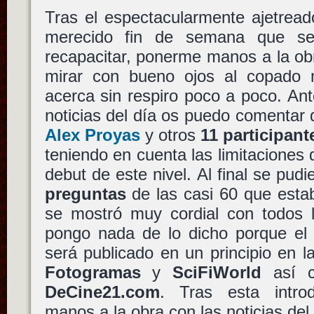
Tras el espectacularmente ajetread
merecido fin de semana que ser
recapacitar, ponerme manos a la ob
mirar con bueno ojos al copad
acerca sin respiro poco a poco. An
noticias del día os puedo comentar 
Alex Proyas
y otros
11 participant
teniendo en cuenta las limitaciones
debut de este nivel. Al final se pud
preguntas
de las casi 60 que esta
se mostró muy cordial con todos l
pongo nada de lo dicho porque el 
será publicado en un principio en l
Fotogramas
y
SciFiWorld
así 
DeCine21.com
. Tras esta intro
manos a la obra con las noticias de