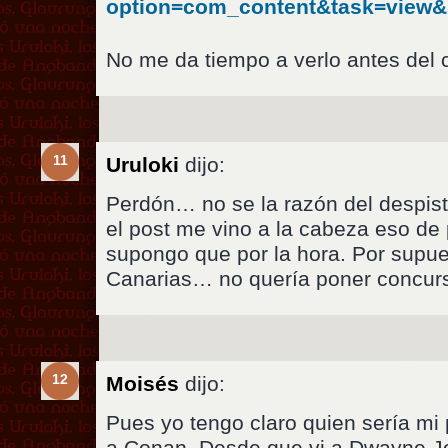
option=com_content&task=view&
No me da tiempo a verlo antes del 
11
Uruloki
dijo:
Perdón… no se la razón del despist
el post me vino a la cabeza eso de 
supongo que por la hora. Por supue
Canarias… no quería poner concur
12
Moisés
dijo:
Pues yo tengo claro quien sería mi p
a Conan. Desde que vi a Dwayne J