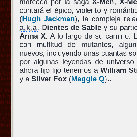
marcada por la saga
X-Men
,
X-Me
contará el épico, violento y román
(
Hugh Jackman
), la compleja rel
a.k.a.
Dientes de Sable
y su parti
Arma X
. A lo largo de su camino,
con multitud de mutantes, algun
nuevos, incluyendo unas cuantas so
por algunas leyendas de universo
ahora fijo fijo tenemos a
William St
y a
Silver Fox
(
Maggie Q
)…