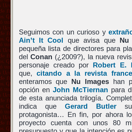
Seguimos con un curioso y
extrañ
Ain’t It Cool
que avisa que
Nu
pequeña lista de directores para pl
del
Conan
(¿2009?), la nueva revis
personaje creado por
Robert E.
que,
citando a la revista fran
enteramos que
Nu Images
han p
opción en
John McTiernan
para di
de esta anunciada trilogía. Comple
indica que
Gerard Butler
sue
protagonista… En fin, por ahora lo
proyecto cuenta con unos 80 mi
presupuesto y que la intención es pr