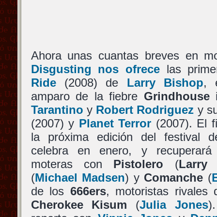
Ahora unas cuantas breves en 
Disgusting nos ofrece
las prim
Ride
(2008) de
Larry Bishop
, 
amparo de la fiebre
Grindhouse
i
Tarantino
y
Robert Rodriguez
y su
(2007) y
Planet Terror
(2007). El f
la próxima edición del festival
celebra en enero, y recuperará
moteras con
Pistolero
(
Larry
(
Michael Madsen
) y
Comanche
(
de los
666ers
, motoristas rivale
Cherokee Kisum
(
Julia Jones
)