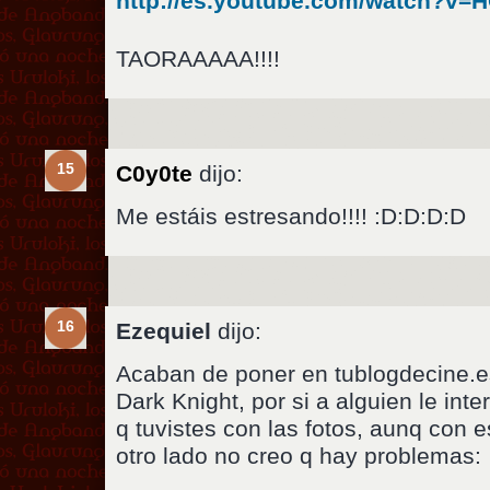
http://es.youtube.com/watch?v
TAORAAAAA!!!!
15
C0y0te
dijo:
Me estáis estresando!!!! :D:D:D:D
16
Ezequiel
dijo:
Acaban de poner en tublogdecine.es 
Dark Knight, por si a alguien le inter
q tuvistes con las fotos, aunq con 
otro lado no creo q hay problemas: