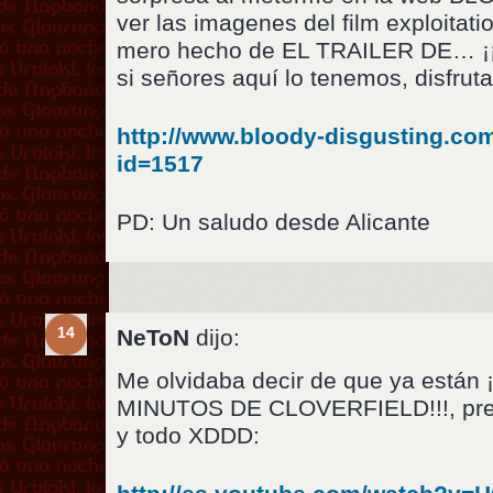
ver las imagenes del film exploitat
mero hecho de EL TRAILER DE… ¡
si señores aquí lo tenemos, disfruta
http://www.bloody-disgusting.co
id=1517
PD: Un saludo desde Alicante
14
NeToN
dijo:
Me olvidaba decir de que ya está
MINUTOS DE CLOVERFIELD!!!, pre
y todo XDDD: