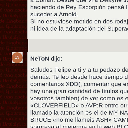
haciendo de Rey Escorpión pensé lo
suceder a Arnold.
Si no estuviese metido en dos rodaj
ni idea de la adaptación del Supera
13
NeToN
dijo:
Saludos Felipe a ti y a tu pedazo d
demás. Te leo desde hace tiempo di
comentarios XDD(, comentar que en
hay una gran cantidad de títulos qu
vosotros tambien) de ver como es e
«CLOVERFIELD» o AVP:R entre otr
llamado la atención es el de MY 
BRUCE «no me llameis ASH» CAMP
sorpresa al meterme en la web 