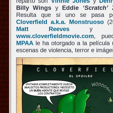
reparto son
Vinnie Jones
y
Denn
Billy Wings
y
Eddie
‘Scratch’
Z
Resulta que si uno se pasa po
Cloverfield a.k.a. Monstruoso
(
Matt Reeves
y
www.cloverfieldmovie.com
, pue
MPAA
le ha otorgado a la película
escenas de violencia, terror e imág