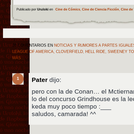
Publicado por
Uruloki
en
Cine de Cómics
,
Cine de Ciencia Ficción
,
Cine de 
28 COMENTARIOS
EN
NOTICIAS Y RUMORES A PARTES IGUALES
LEAGUE OF AMERICA, CLOVERFIELD, HELL RIDE, SWEENEY T
MÁS…
1
Pater
dijo:
pero con la de Conan… el Mctierna
lo del concurso Grindhouse es la 
keda muy poco tiempo :___
saludos, camarada! ^^