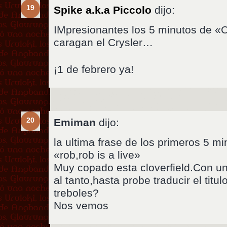
19
Spike a.k.a Piccolo
dijo:
IMpresionantes los 5 minutos de «C
caragan el Crysler…
¡1 de febrero ya!
20
Emiman
dijo:
la ultima frase de los primeros 5 mi
«rob,rob is a live»
Muy copado esta cloverfield.Con u
al tanto,hasta probe traducir el tit
treboles?
Nos vemos