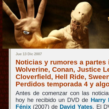
Jue 13 Dic 2007
Noticias y rumores a partes 
Wolverine, Conan, Justice L
Cloverfield, Hell Ride, Swee
Perdidos temporada 4 y al
Antes de comenzar con las noticia
hoy he recibido un DVD de
Harry 
Fénix
(2007) de
David Yates
. El 