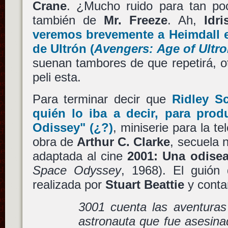
Crane
. ¿Mucho ruido para tan p
también de
Mr. Freeze
. Ah,
Idri
veremos brevemente a
Heimdall
de Ultrón
(
Avengers: Age of Ultr
suenan tambores de que repetirá, o
peli esta.
Para terminar decir que
Ridley Sc
quién lo iba a decir, para prod
Odissey"
(¿?)
, miniserie para la te
obra de
Arthur C. Clarke
, secuela 
adaptada al cine
2001: Una odisea
Space Odyssey
, 1968). El guión 
realizada por
Stuart Beattie
y conta
3001 cuenta las aventuras
astronauta que fue asesin