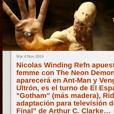
Mar 4 Nov 2014
Nicolas Winding Refn apuesta
femme con The Neon Demon,
aparecerá en Ant-Man y Veng
Ultrón, es el turno de El Es
"Gotham" (más madera), Rid
adaptación para televisión 
Final" de Arthur C. Clarke…