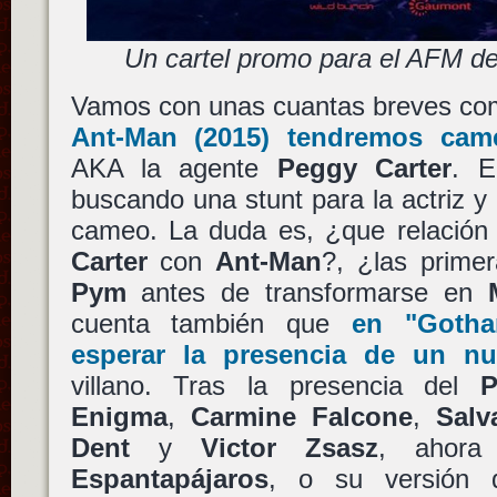
Un cartel promo para el AFM 
Vamos con unas cuantas breves co
Ant-Man
(2015) tendremos ca
AKA la agente
Peggy Carter
. E
buscando una stunt para la actriz y
cameo. La duda es, ¿que relación 
Carter
con
Ant-Man
?, ¿las prim
Pym
antes de transformarse en
cuenta también que
en
"Goth
esperar la presencia de un nu
villano. Tras la presencia del
P
Enigma
,
Carmine Falcone
,
Salv
Dent
y
Victor Zsasz
, ahora
Espantapájaros
, o su versión 