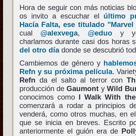
Hora de seguir con más noticias bl
os invito a escuchar el
último p
Hacía Falta
, ese titulado
"Marvel
cual
@alexvega
,
@eduo
y yo,
charlamos durante casi dos horas 
del otro día
donde se descubrió todo
Cambiemos de género y
hablemo
Refn
y su próxima película
. Varie
Refn
da el salto al terror con
Th
producción de
Gaumont
y
Wild Bu
conocimos como
I Walk With th
comenzará a rodar a principios d
venderá, como otros muchas, en el
que se inicia en breves. Escrito 
anteriormente el guión era de
Pol