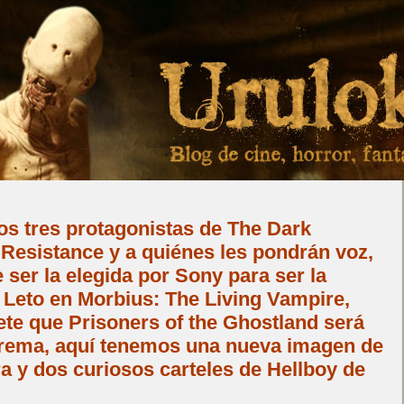
los tres protagonistas de The Dark
 Resistance y a quiénes les pondrán voz,
 ser la elegida por Sony para ser la
 Leto en Morbius: The Living Vampire,
te que Prisoners of the Ghostland será
trema, aquí tenemos una nueva imagen de
 y dos curiosos carteles de Hellboy de