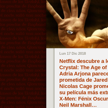
Lun 17 Dic 2018
Netflix descubre a 
Crystal: The Age of
Adria Arjona parece
prometida de Jared
Nicolas Cage prome
su película más ex
X-Men: Fénix Oscura
Neil Marshall…