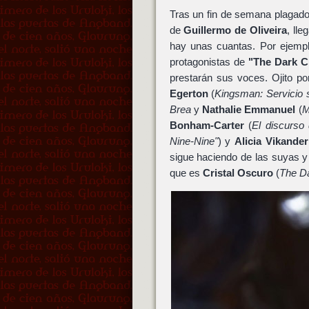
Tras un fin de semana plagado
de
Guillermo de Oliveira
, ll
hay unas cuantas. Por ejemp
protagonistas de
"The Dark C
prestarán sus voces. Ojito po
Egerton
(
Kingsman: Servicio 
Brea
y
Nathalie Emmanuel
(
M
Bonham-Carter
(
El discurso 
Nine-Nine"
) y
Alicia Vikander
sigue haciendo de las suyas 
que es
Cristal Oscuro
(
The Da