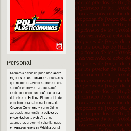
Personal
Si queréis saber un poco más
sobre
mi, pues en este enlace
. Comentaros
que mi cómic favorito se merece una
sección en mi web, así que aquí
tenéis disponible una
guía detallada
del universo Hellboy
. El contenido de
este blog está bajo una
licencia de
Creative Commons
y como último
agregado aquí tenéis la
política de
privacidad de la web
. Ah, si os
apatece favorecer mi culturilla, pues
en Amazon tenéis mi Wishlist por si