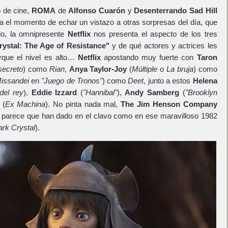
 de cine,
ROMA
de
Alfonso Cuarón
y
Desenterrando Sad Hill
ega el momento de echar un vistazo a otras sorpresas del día, que
lo, la omnipresente
Netflix
nos presenta el aspecto de los tres
rystal: The Age of Resistance"
y de qué actores y actrices les
rque el nivel es alto…
Netflix
apostando muy fuerte con
Taron
secreto
) como
Rian
,
Anya Taylor-Joy
(
Múltiple
o
La bruja
) como
issandei
en
"Juego de Tronos"
) como
Deet
, junto a estos
Helena
del rey
),
Eddie Izzard
(
"Hannibal"
),
Andy Samberg
(
"Brooklyn
(
Ex Machina
). No pinta nada mal,
The Jim Henson Company
y parece que han dado en el clavo como en ese maravilloso 1982
rk Crystal
).