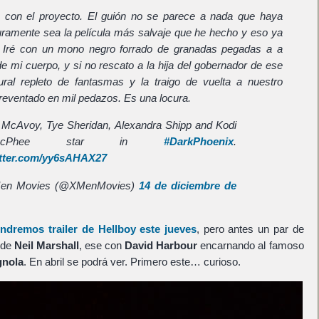
 con el proyecto. El guión no se parece a nada que haya
uramente sea la película más salvaje que he hecho y eso ya
 Iré con un mono negro forrado de granadas pegadas a a
e mi cuerpo, y si no rescato a la hija del gobernador de ese
ral repleto de fantasmas y la traigo de vuelta a nuestro
eventado en mil pedazos. Es una locura.
McAvoy, Tye Sheridan, Alexandra Shipp and Kodi
t-McPhee star in
#DarkPhoenix
.
itter.com/yy6sAHAX27
en Movies (@XMenMovies)
14 de diciembre de
endremos trailer de
Hellboy
este jueves
, pero antes un par de
 de
Neil Marshall
, ese con
David Harbour
encarnando al famoso
gnola
. En abril se podrá ver. Primero este… curioso.