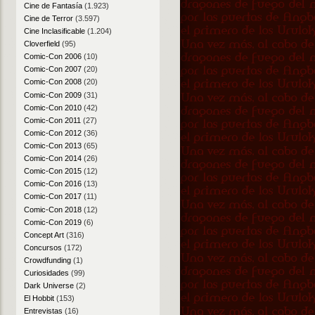
Cine de Fantasía
(1.923)
Cine de Terror
(3.597)
Cine Inclasificable
(1.204)
Cloverfield
(95)
Comic-Con 2006
(10)
Comic-Con 2007
(20)
Comic-Con 2008
(20)
Comic-Con 2009
(31)
Comic-Con 2010
(42)
Comic-Con 2011
(27)
Comic-Con 2012
(36)
Comic-Con 2013
(65)
Comic-Con 2014
(26)
Comic-Con 2015
(12)
Comic-Con 2016
(13)
Comic-Con 2017
(11)
Comic-Con 2018
(12)
Comic-Con 2019
(6)
Concept Art
(316)
Concursos
(172)
Crowdfunding
(1)
Curiosidades
(99)
Dark Universe
(2)
El Hobbit
(153)
Entrevistas
(16)