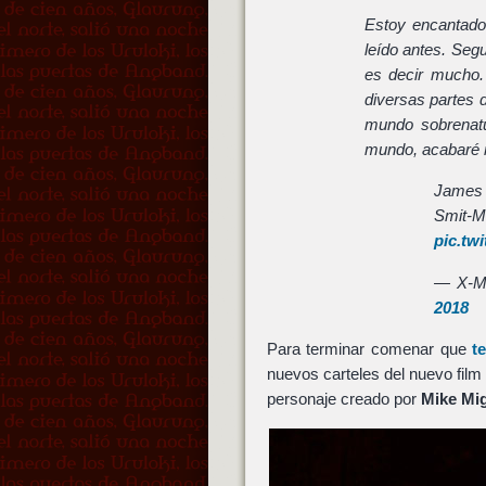
Estoy encantado
leído antes. Seg
es decir mucho.
diversas partes d
mundo sobrenatu
mundo, acabaré r
James 
Smi
pic.tw
— X-M
2018
Para terminar comenar que
t
nuevos carteles del nuevo film
personaje creado por
Mike Mi