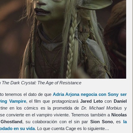
 The Dark Crystal: The Age of Resistance
to tenemos el dato de que
Adria Arjona
negocia con
Sony
ser
ving Vampire
, el film que protagonizará
Jared Leto
con
Daniel
tine
en los cómics es la prometida de
Dr. Michael Morbius
y
 se convierte en el vampiro viviente. Tenemos también a
Nicolas
 Ghostland
, su colaboración con el sin par
Sion Sono
, es
la
rodado en su vida
. Lo que cuenta Cage es lo siguiente…