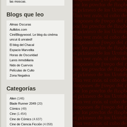
las moscas
.
Blogs que leo
Almas Oscuras
Aullidos.com
CinéBlogywood. Le blog du cinéma
uncut & unrated!
El blog del Chacal
Espacio Marvelita
Horas de Oscuridad
Lares inmobiliaria
Nido de Cuervos
Películas de Culto
Zona Negativa
Categorías
Alien
(146)
Blade Runner 2049
(20)
Cómics
(49)
Cine
(1.454)
Cine de Cómics
(4.637)
Cine de Ciencia Ficción
(4.058)