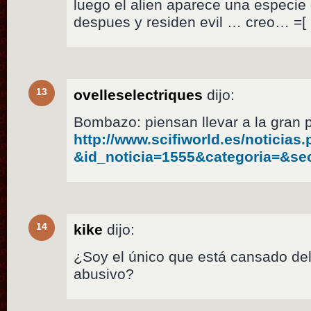
luego el alien aparece una especie 
despues y residen evil … creo… =[
13
ovelleselectriques
dijo:
Bombazo: piensan llevar a la gran 
http://www.scifiworld.es/noticias
&id_noticia=1555&categoria=&se
14
kike
dijo:
¿Soy el único que está cansado del 
abusivo?