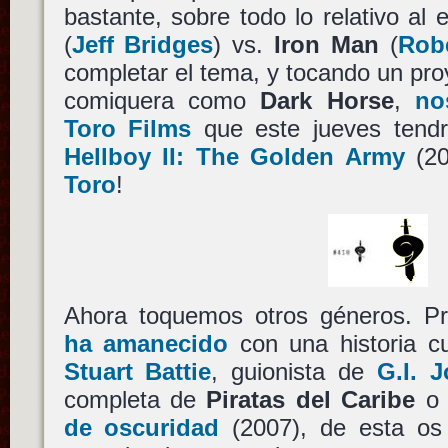
bastante, sobre todo lo relativo al
(
Jeff Bridges
) vs.
Iron Man
(
Rob
completar el tema, y tocando un pr
comiquera como
Dark Horse
,
no
Toro Films
que este jueves tendr
Hellboy II: The Golden Army
(20
Toro
!
Ahora toquemos otros géneros. P
ha amanecido
con una historia c
Stuart Battie
, guionista de
G.I. J
completa de
Piratas del Caribe
o 
de oscuridad
(2007), de esta os