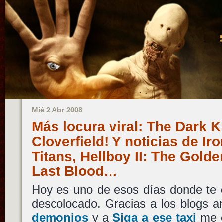
Mié 2 Abr 2008
Más locura viral: The Dark 
Cloverfield! Y noticias de Ir
Titans, Hellboy II: The Gold
Last Blood…
Hoy es uno de esos días donde te
descolocado. Gracias a los blogs 
demonios
y a
Siga a ese taxi
me 