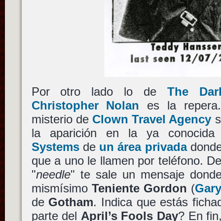
Por otro lado lo de
The Dar
Christopher Nolan
es la repera.
misterio de
Clown Travel Agency
s
la aparición en la ya conoci
Systems
de
un área privada
donde 
que a uno le llamen por teléfono. De
"
needle
" te sale un mensaje donde
mismísimo
Teniente Gordon
(
Gar
de
Gotham
. Indica que estás fichad
parte del
April’s Fools Day
? En fin