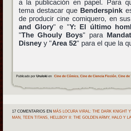
a la publicación en papel. Para q
tema destacar que
Benderspink
es
de producir cine comiquero, en su
and Glory
" e "
Y: El último hom
"
The Ghouly Boys
" para
Manda
Disney
y "
Area 52
" para el que la q
Publicado por
Uruloki
en
Cine de Cómics
,
Cine de Ciencia Ficción
,
Cine de 
17 COMENTARIOS
EN
MÁS LOCURA VIRAL: THE DARK KNIGHT Y
MAN, TEEN TITANS, HELLBOY II: THE GOLDEN ARMY, HALO Y 