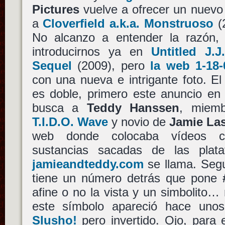
Pictures
vuelve a ofrecer un nuevo d
a
Cloverfield a.k.a. Monstruoso
(
No alcanzo a entender la razón,
introducirnos ya en
Untitled J.J
Sequel
(2009), pero
la web 1-18-
con una nueva e intrigante foto. El 
es doble, primero este anuncio en
busca a
Teddy Hanssen
, miem
T.I.D.O. Wave
y novio de
Jamie La
web donde colocaba vídeos c
sustancias sacadas de las pla
jamieandteddy.com
se llama. Seg
tiene un número detrás que pone
afine o no la vista y un simbolito…
este símbolo apareció hace un
Slusho!
pero invertido. Ojo, para 