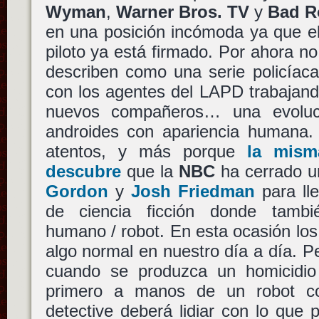
Wyman
,
Warner Bros. TV
y
Bad R
en una posición incómoda ya que el
piloto ya está firmado. Por ahora no
describen como una serie policíaca
con los agentes del LAPD trabajan
nuevos compañeros… una evolució
androides con apariencia humana.
atentos, y más porque
la mism
descubre
que la
NBC
ha cerrado u
Gordon
y
Josh Friedman
para lle
de ciencia ficción donde tambi
humano / robot. En esta ocasión lo
algo normal en nuestro día a día. P
cuando se produzca un homicidio 
primero a manos de un robot c
detective deberá lidiar con lo que 