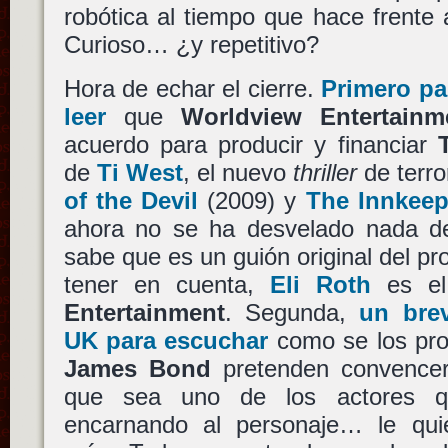
robótica al tiempo que hace frente 
Curioso… ¿y repetitivo?
Hora de echar el cierre.
Primero pa
leer
que
Worldview Entertainm
acuerdo para producir y financiar
de
Ti West
, el nuevo
thriller
de terro
of the Devil
(2009) y
The Innkeep
ahora no se ha desvelado nada de 
sabe que es un guión original del pr
tener en cuenta,
Eli Roth
es e
Entertainment
. Segunda,
un bre
UK para escuchar
como se los prod
James Bond
pretenden convenc
que sea uno de los actores 
encarnando al personaje… le qui