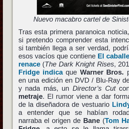
Nuevo macabro cartel de Sinis
Tras esta primera paranoica notici
si pretendo comprender esta intenc
si también llega a ser verdad, podrí
esos vacíos que contiene
El caball
renace
(
The Dark Knight Rises
, 20
Fridge indica
que
Warner Bros.
p
en una edición en DVD / Blu-Ray del
y nada más, un
Director’s Cut
co
metraje
. El rumor viene a dar form
de la diseñadora de vestuario
Lind
a entender que se habían roda
narraba el origen de
Bane
(
Tom Ha
Fridge
, a esto se le llama tirar