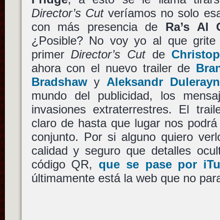
Director’s Cut
veríamos no solo esa
con más presencia de
Ra’s Al 
¿Posible? No voy yo al que grite 
primer
Director’s Cut
de
Christo
ahora con el nuevo trailer de
Bra
Bradshaw
y
Aleksandr Duleray
mundo del publicidad, los mensaj
invasiones extraterrestres. El tra
claro de hasta que lugar nos podrá l
conjunto. Por si alguno quiero verl
calidad y seguro que detalles ocu
código QR,
que se pase por iTu
últimamente está la web que no par