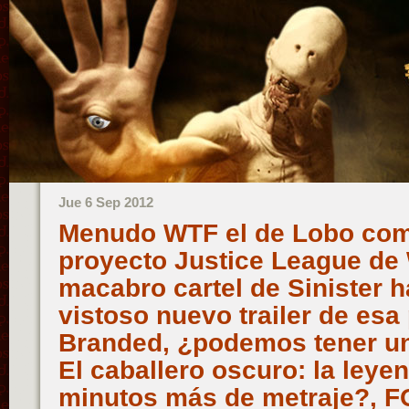
Jue 6 Sep 2012
Menudo WTF el de Lobo com
proyecto Justice League de 
macabro cartel de Sinister h
vistoso nuevo trailer de esa 
Branded, ¿podemos tener un 
El caballero oscuro: la leye
minutos más de metraje?, F