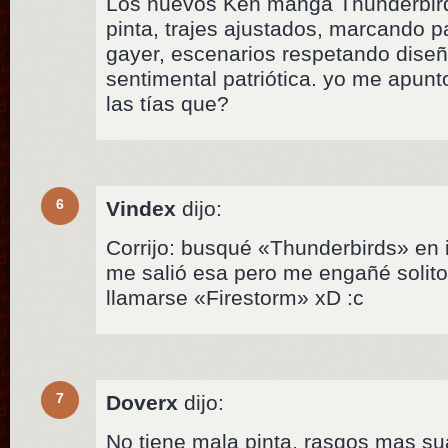
Los nuevos Ken manga Thunderbird
pinta, trajes ajustados, marcando p
gayer, escenarios respetando diseñ
sentimental patriótica. yo me apunt
las tías que?
6
Vindex
dijo:
Corrijo: busqué «Thunderbirds» en
me salió esa pero me engañé solito
llamarse «Firestorm» xD :c
7
Doverx
dijo:
No tiene mala pinta, rasgos mas sua