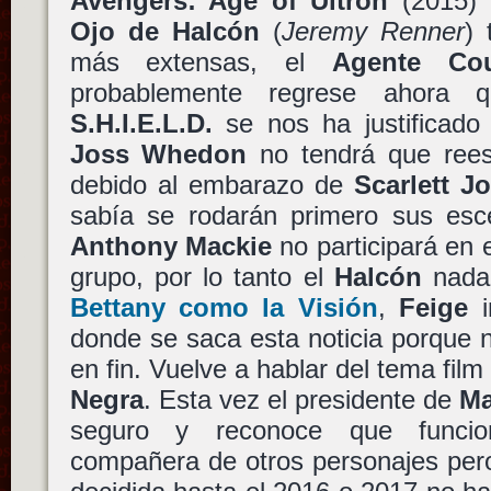
Avengers: Age of Ultron
(2015)
Ojo de Halcón
(
Jeremy Renner
) 
más extensas, el
Agente Cou
probablemente regrese ahora 
S.H.I.E.L.D.
se nos ha justificado 
Joss Whedon
no tendrá que reescr
debido al embarazo de
Scarlett J
sabía se rodarán primero sus esce
Anthony Mackie
no participará en 
grupo, por lo tanto el
Halcón
nada
Bettany
como la
Visión
,
Feige
i
donde se saca esta noticia porque 
en fin. Vuelve a hablar del tema film 
Negra
. Esta vez el presidente de
Ma
seguro y reconoce que func
compañera de otros personajes per