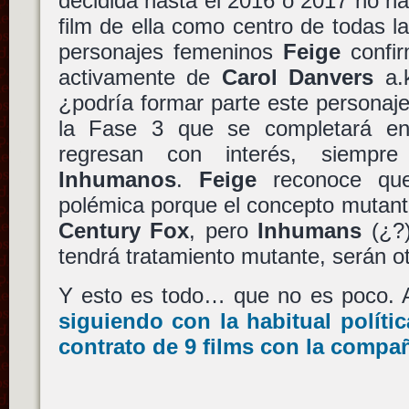
decidida hasta el 2016 o 2017 no ha
film de ella como centro de todas l
personajes femeninos
Feige
confir
activamente de
Carol Danvers
a.
¿podría formar parte este personaj
la Fase 3 que se completará e
regresan con interés, siemp
Inhumanos
.
Feige
reconoce que 
polémica porque el concepto mutan
Century Fox
, pero
Inhumans
(¿?)
tendrá tratamiento mutante, serán o
Y esto es todo… que no es poco. 
siguiendo con la habitual políti
contrato de 9 films con la compa