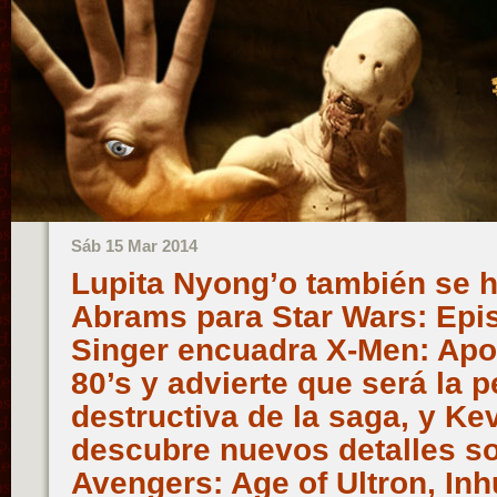
Sáb 15 Mar 2014
Lupita Nyong’o también se 
Abrams para Star Wars: Epis
Singer encuadra X-Men: Apo
80’s y advierte que será la 
destructiva de la saga, y Ke
descubre nuevos detalles s
Avengers: Age of Ultron, In