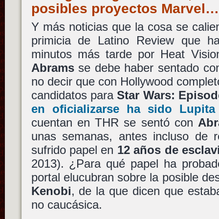
posibles proyectos Marvel…
Y más noticias que la cosa se cali
primicia de Latino Review que h
minutos más tarde por Heat Visio
Abrams
se debe haber sentado con
no decir que con Hollywood completo
candidatos para
Star Wars: Episod
en oficializarse ha sido
Lupita
cuentan en THR se sentó con
Ab
unas semanas, antes incluso de re
sufrido papel en
12 años de esclav
2013). ¿Para qué papel ha probado
portal elucubran sobre la posible d
Kenobi
, de la que dicen que estab
no caucásica.