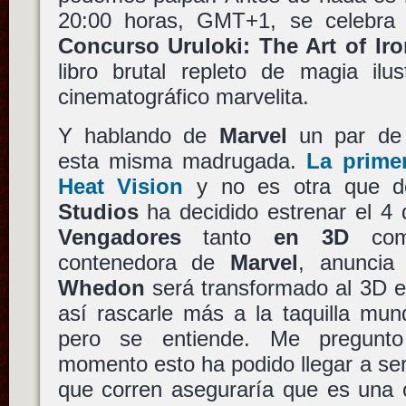
20:00 horas, GMT+1, se celebra
Concurso Uruloki: The Art of Ir
libro brutal repleto de magia ilu
cinematográfico marvelita.
Y hablando de
Marvel
un par de 
esta misma madrugada.
La prime
Heat Vision
y no es otra que d
Studios
ha decidido estrenar el 
Vengadores
tanto
en 3D
co
contenedora de
Marvel
, anuncia
Whedon
será transformado al 3D e
así rascarle más a la taquilla mun
pero se entiende. Me pregunt
momento esto ha podido llegar a ser 
que corren aseguraría que es una 