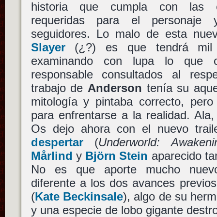
historia que cumpla con las e
requeridas para el personaje
seguidores. Lo malo de esta nu
Slayer
(¿?) es que tendrá mil o
examinando con lupa lo que c
responsable consultados al resp
trabajo de
Anderson
tenía su aquel
mitología y pintaba correcto, pero
para enfrentarse a la realidad. Ala
Os dejo ahora con el nuevo trai
despertar
(
Underworld: Awakeni
Mårlind
y
Björn Stein
aparecido ta
No es que aporte mucho nuevo,
diferente a los dos avances previo
(
Kate Beckinsale
), algo de su he
y una especie de lobo gigante destro