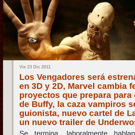
Vie 23 Dic 2011
Los Vengadores será estren
en 3D y 2D, Marvel cambia f
proyectos que prepara para e
de Buffy, la caza vampiros s
guionista, nuevo cartel de L
un nuevo trailer de Underwo
Se termina, laboralmente habl