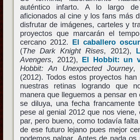
auténtico infarto. A lo largo d
aficionados al cine y los fans más
disfrutar de imágenes, carteles y tr
proyectos que marcarán el temp
cercano 2012.
El caballero oscu
(
The Dark Knight Rises
, 2012),
Avengers
, 2012),
El Hobbit: un v
Hobbit: An Unexpected Journey
,
(2012). Todos estos proyectos han
nuestras retinas logrando que n
manera que lleguemos a pensar en e
se diluya, una fecha francamente t
pese al genial 2012 que nos viene, e
par, pero bueno, como todavía falt
de ese futuro lejano pues mejor ce
podemos palpar. Antes de nada os 