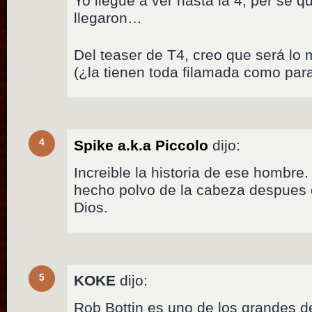
Yo llegue a ver hasta la 4, per se q
llegaron…
Del teaser de T4, creo que será lo
(¿la tienen toda filamada como para 
4
Spike a.k.a Piccolo
dijo:
Increible la historia de ese hombr
hecho polvo de la cabeza despues
Dios.
5
KOKE
dijo:
Rob Bottin es uno de los grandes de