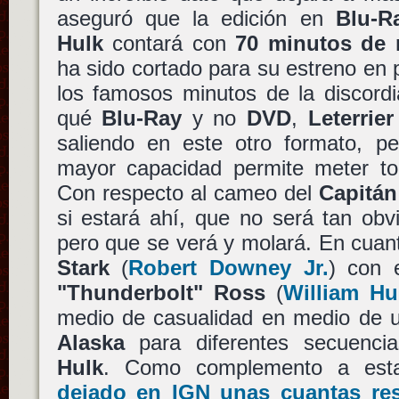
aseguró que la edición en
Blu-R
Hulk
contará con
70 minutos de m
ha sido cortado para su estreno en 
los famosos minutos de la discord
qué
Blu-Ray
y no
DVD
,
Leterrier
saliendo en este otro formato, p
mayor capacidad permite meter to
Con respecto al cameo del
Capitán
si estará ahí, que no será tan ob
pero que se verá y molará. En cuan
Stark
(
Robert Downey Jr.
) con 
"Thunderbolt" Ross
(
William Hu
medio de casualidad en medio de 
Alaska
para diferentes secuenc
Hulk
. Como complemento a est
dejado en IGN unas cuantas re