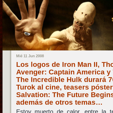
Mié 11 Jun 2008
Los logos de Iron Man II, Tho
Avenger: Captain America y
The Incredible Hulk durará 
Turok al cine, teasers póste
Salvation: The Future Begi
además de otros temas…
Estoy muerto de calor, entre la te