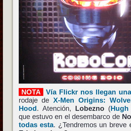
NOTA
Vía Flickr nos llegan un
rodaje de
X-Men Origins: Wolve
Hood
. Atención,
Lobezno
(
Hugh
que estuvo en el desembarco de
No
todas esta
. ¿Tendremos un breve 