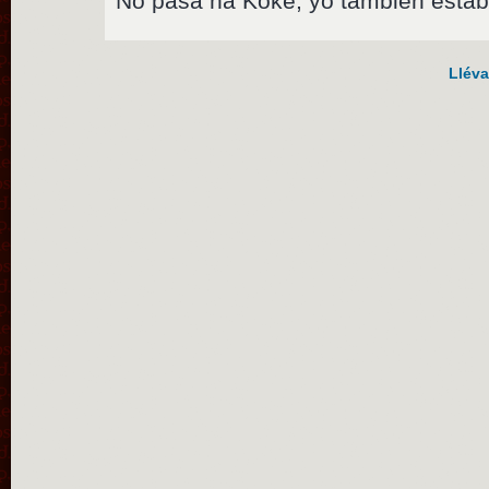
No pasa na Koke, yo tambien estab
Lléva