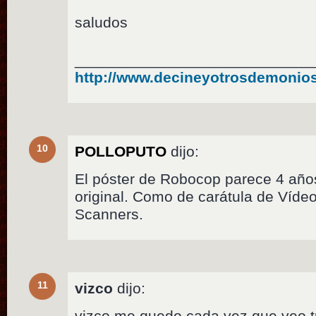
saludos
____________________________
http://www.decineyotrosdemonio
10
POLLOPUTO
dijo:
El póster de Robocop parece 4 años 
original. Como de carátula de Vídeo
Scanners.
11
vizco
dijo:
vizco me quedo cada vez que veo t