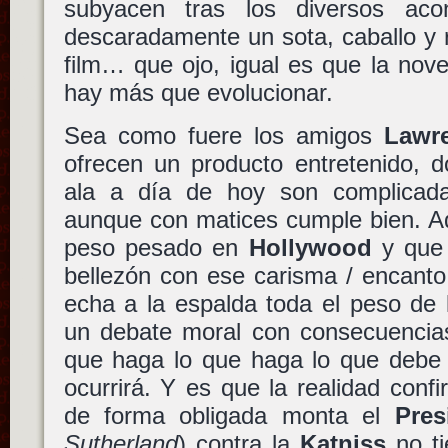
subyacen tras los diversos aco
descaradamente un sota, caballo y re
film… que ojo, igual es que la nov
hay más que evolucionar.
Sea como fuere los amigos
Lawr
ofrecen un producto entretenido, d
ala a día de hoy son complicad
aunque con matices cumple bien. Ad
peso pesado en
Hollywood
y que 
bellezón con ese carisma / encanto
echa a la espalda toda el peso de 
un debate moral con consecuencias
que haga lo que haga lo que debe o
ocurrirá. Y es que la realidad con
de forma obligada monta el
Pre
Sutherland
) contra la
Katniss
no ti