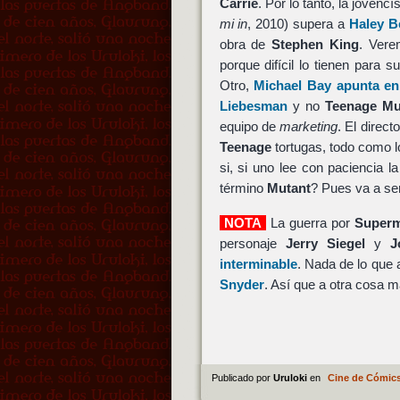
Carrie
. Por lo tanto, la jovenc
mi in
, 2010) supera a
Haley B
obra de
Stephen King
. Ver
porque difícil lo tienen para 
Otro,
Michael Bay apunta en
Liebesman
y no
Teenage Mut
equipo de
marketing
. El direc
Teenage
tortugas, todo como l
si, si uno lee con paciencia l
término
Mutant
? Pues va a se
NOTA
La guerra por
Super
personaje
Jerry Siegel
y
J
interminable
. Nada de lo que 
Snyder
. Así que a otra cosa m
Publicado por
Uruloki
en
Cine de Cómic