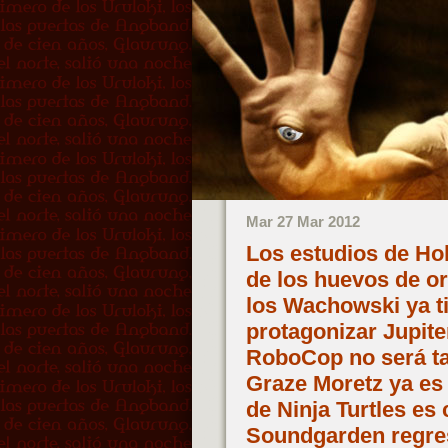
Mar 27 Mar 2012
Los estudios de Hol
de los huevos de or
los Wachowski ya t
protagonizar Jupit
RoboCop no será t
Graze Moretz ya es o
de Ninja Turtles e
Soundgarden regres