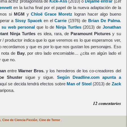
ísima actriz protagonista de
Kick-Ass
(2010) o
Déjame entrar
(
Let
ennett
en la lucha final por el papel de la nueva adaptación de la
emos si
MGM
y
Chloë Grace Moretz
logran hacer algo bueno
superar a
Sissy Spacek
en el
Carrie
(1976) de
Brian De Palma
.
 su web personal
que lo de
Ninja Turtles
(2013) de
Jonathan
ant Ninja Turtles
es idea, rara, de
Paramount Pictures
y su
tor / productor indica que lo que veremos es lo que esperamos ver,
o recordamos y que es por lo que nos gustan los personajes. Eso
a nota de
Bay
, por otro lado encomiable… ¿cita en algún lado el
r que no.
man
entre
Warner Bros.
y los herederos de los co-creadores del
oe Shuster
sigue y sigue.
Según Deadline.com apunta a
aquí se decida tendrá efectos sobre
Man of Steel
(2013) de
Zack
ariposa.
12 comentarios
s
,
Cine de Ciencia Ficción
,
Cine de Terror
.