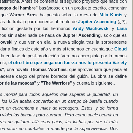
satisfecha. Antes de comentar el segundo proyecto que nace con
uegos del hambre"
basándose en un producto escrito, comentar
que
Warner Bros.
ha puesto sobre la mesa de
Mila Kunis
y
as de trabajo para ponerse al frente de
Jupiter Ascending
(¿?),
 ficción gestada por los hermanos
Andy Wachowski
y
Lana
imos sin saber nada de nada de
Jupiter Ascending
, solo que es
owski
y que ven en ella la nueva trilogía tras la sorprendente
rodar a finales de este año y más si tenemos en cuenta que
Cloud
da en fase de post-producción. Veremos pero pinta por lo menos
a si,
el otro libro que pega con fuerza nos lo presenta Variety
s"
, una novela
Thomas Voorhies
, que aprovechará que pasa el
hacerse cargo del primer borrador del guión. La obra se define
or de las moscas"
y
"The Warriors"
y cuenta lo siguiente..
s mortal para todos aquellos que superan la pubertad, un
 de los USA acaba convertido en un campo de batalla cuando
nen en cuarentena a miles de teenagers. Estos, y de forma
n violentas bandas para zurrarse. Pero como suele ocurrir en
ras un quítame allá esas pajas, las luchas por ser el más
sformarán en combates a muerte por la supervivencia. Dos