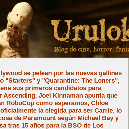
lywood se pelean por las nuevas gallinas
o "Starters" y "Quarantine: The Loners",
iene sus primeros candidatos para
er Ascending, Joel Kinnaman apunta que
an RoboCop como esperamos, Chlöe
ficialmente la elegida para ser Carrie, lo
s cosa de Paramount según Michael Bay y
a tras 15 años para la BSO de Los