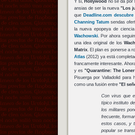
Y si,
Hollywood
no se da por 
ansias de ser la nueva
"Los j
que
Deadline.com descubre
Channing Tatum
sendas ofert
la nueva epopeya de ciencia
Wachowski
. Por ahora segu
una idea original de los
Wach
Matrix
. El plan es ponerse a 
Atlas
(2012) ya está completa
francamente interesante. Ahor
y es
"Quarantine: The Loner
Pisuerga por Valladolid para 
como una fusión entre
"El señ
Con virus que e
típico instituto
los militares po
frecuente, forma
estos casos, y t
popular se tran