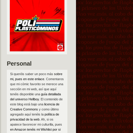
Personal
Si queréis saber un poco más
sobre
mi, pues en este enlace
. Comentaros
que mi cómic favorito se merece una
sección en mi web, así que aquí
tenéis disponible una
guía detallada
del universo Hellboy
. El contenido de
este blog está bajo una
licencia de
Creative Commons
y como último
agregado aquí tenéis la
política de
privacidad de la web
. Ah, si os
apatece favorecer mi culturilla, pues
en Amazon tenéis mi Wishlist por si