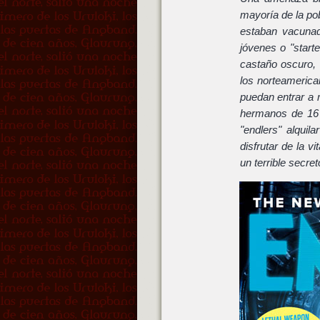
mayoría de la po
estaban vacuna
jóvenes o "start
castaño oscuro,
los norteamerica
puedan entrar a 
hermanos de 16 
"endlers" alquil
disfrutar de la v
un terrible secret