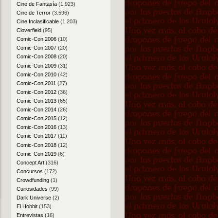
Cine de Fantasía
(1.923)
Cine de Terror
(3.596)
Cine Inclasificable
(1.203)
Cloverfield
(95)
Comic-Con 2006
(10)
Comic-Con 2007
(20)
Comic-Con 2008
(20)
Comic-Con 2009
(31)
Comic-Con 2010
(42)
Comic-Con 2011
(27)
Comic-Con 2012
(36)
Comic-Con 2013
(65)
Comic-Con 2014
(26)
Comic-Con 2015
(12)
Comic-Con 2016
(13)
Comic-Con 2017
(11)
Comic-Con 2018
(12)
Comic-Con 2019
(6)
Concept Art
(316)
Concursos
(172)
Crowdfunding
(1)
Curiosidades
(99)
Dark Universe
(2)
El Hobbit
(153)
Entrevistas
(16)