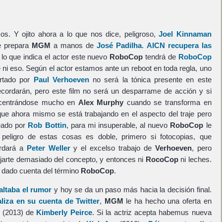
. Y ojito ahora a lo que nos dice, peligroso,
Joel Kinnaman
e prepara
MGM
a manos de
José Padilha
.
AICN recupera las
r lo que indica el actor este nuevo
RoboCop
tendrá de
RoboCop
 ni eso. Según el actor estamos ante un reboot en toda regla, uno
ortado por
Paul Verhoeven
no será la tónica presente en este
ecordarán, pero este film no será un desparrame de acción y si
 centrándose mucho en
Alex Murphy
cuando se transforma en
que ahora mismo se está trabajando en el aspecto del traje pero
reado por
Rob Bottin
, para mi insuperable, al nuevo
RoboCop
le
peligro de estas cosas es doble, primero si fotocopias, que
ordará a
Peter Weller
y el excelso trabajo de
Verhoeven
, pero
ejarte demasiado del concepto, y entonces ni
RocoCop
ni leches.
dado cuenta del término
RoboCop
.
altaba el rumor
y hoy se da un paso más hacia la decisión final.
liza en su cuenta de Twitter
,
MGM
le ha hecho una oferta en
(2013) de
Kimberly Peirce
. Si la actriz acepta habemus nueva