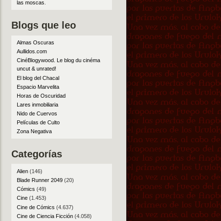
las moscas
.
Blogs que leo
Almas Oscuras
Aullidos.com
CinéBlogywood. Le blog du cinéma
uncut & unrated!
El blog del Chacal
Espacio Marvelita
Horas de Oscuridad
Lares inmobiliaria
Nido de Cuervos
Películas de Culto
Zona Negativa
Categorías
Alien
(146)
Blade Runner 2049
(20)
Cómics
(49)
Cine
(1.453)
Cine de Cómics
(4.637)
Cine de Ciencia Ficción
(4.058)