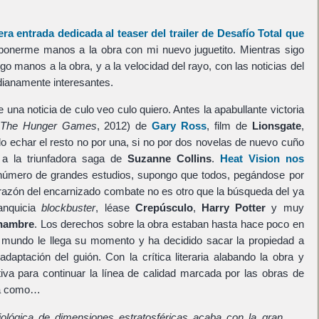
ra entrada dedicada al teaser del trailer de Desafío Total que
 ponerme manos a la obra con mi nuevo juguetito. Mientras sigo
o manos a la obra, y a la velocidad del rayo, con las noticias del
ianamente interesantes.
na noticia de culo veo culo quiero. Antes la apabullante victoria
The Hunger Games
, 2012) de
Gary Ross
, film de
Lionsgate
,
o echar el resto no por una, si no por dos novelas de nuevo cuño
 a la triunfadora saga de
Suzanne Collins
.
Heat Vision nos
número de grandes estudios, supongo que todos, pegándose por
 razón del encarnizado combate no es otro que la búsqueda del ya
anquicia
blockbuster
, léase
Crepúsculo
,
Harry Potter
y muy
 hambre
. Los derechos sobre la obra estaban hasta hace poco en
 mundo le llega su momento y ha decidido sacar la propiedad a
daptación del guión. Con la crítica literaria alabando la obra y
tiva para continuar la línea de calidad marcada por las obras de
a como…
lógica de dimensiones estratosféricas acaba con la gran