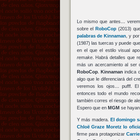
Lo mismo que antes… veremos
sobre el
RoboCop
(2013) qu
palabras de Kinnaman
, y po
(1987) las tuercas y puede que
en el que el estilo visual ap
remake
. Habrá detalles que r
más un acercamiento al ser
RoboCop
.
Kinnaman
indica 
algo que le diferenciará del c
veremos los ojos… pufff. El 
entonces todo el mundo rec
también corres el riesgo de al
Espero que en
MGM
se hayan 
Y más madera.
El domingo s
Chloë Graze Moretz lo oficia
firme para protagonizar
Carrie