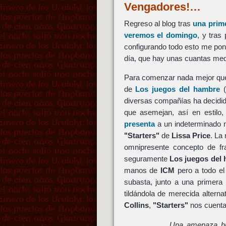
Vengadores!…
Regreso al blog tras
una prime
veremos el domingo
, y tras
configurando todo esto me pong
día, que hay unas cuantas med
Para comenzar nada mejor que u
de
Los juegos del hambre
(
diversas compañías ha decidid
que asemejan, así en estilo,
presenta
a un indeterminado 
"Starters"
de
Lissa Price
. La
omnipresente concepto de fr
seguramente
Los juegos del
manos de
ICM
pero a todo el
subasta, junto a una primera a
tildándola de merecida alterna
Collins
,
"Starters"
nos cuent
Una amenaza bio