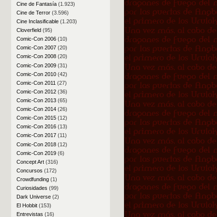
Cine de Fantasía
(1.923)
Cine de Terror
(3.596)
Cine Inclasificable
(1.203)
Cloverfield
(95)
Comic-Con 2006
(10)
Comic-Con 2007
(20)
Comic-Con 2008
(20)
Comic-Con 2009
(31)
Comic-Con 2010
(42)
Comic-Con 2011
(27)
Comic-Con 2012
(36)
Comic-Con 2013
(65)
Comic-Con 2014
(26)
Comic-Con 2015
(12)
Comic-Con 2016
(13)
Comic-Con 2017
(11)
Comic-Con 2018
(12)
Comic-Con 2019
(6)
Concept Art
(316)
Concursos
(172)
Crowdfunding
(1)
Curiosidades
(99)
Dark Universe
(2)
El Hobbit
(153)
Entrevistas
(16)