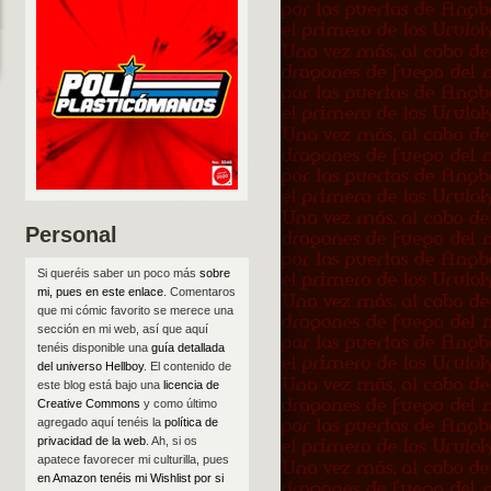
Personal
Si queréis saber un poco más
sobre
mi, pues en este enlace
. Comentaros
que mi cómic favorito se merece una
sección en mi web, así que aquí
tenéis disponible una
guía detallada
del universo Hellboy
. El contenido de
este blog está bajo una
licencia de
Creative Commons
y como último
agregado aquí tenéis la
política de
privacidad de la web
. Ah, si os
apatece favorecer mi culturilla, pues
en Amazon tenéis mi Wishlist por si