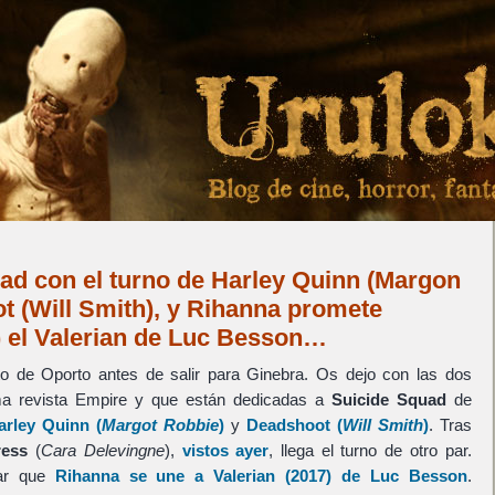
ad con el turno de Harley Quinn (Margon
t (Will Smith), y Rihanna promete
) el Valerian de Luc Besson…
o de Oporto antes de salir para Ginebra. Os dejo con las dos
ma revista Empire y que están dedicadas a
Suicide Squad
de
arley Quinn
(
Margot Robbie
)
y
Deadshoot
(
Will Smith
)
. Tras
ress
(
Cara Delevingne
),
vistos ayer
, llega el turno de otro par.
car que
Rihanna
se une a
Valerian
(2017) de
Luc Besson
.