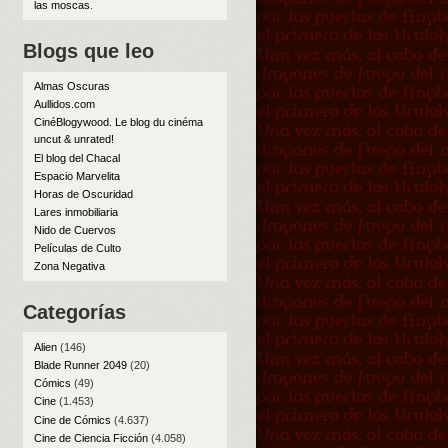
las moscas
.
Blogs que leo
Almas Oscuras
Aullidos.com
CinéBlogywood. Le blog du cinéma
uncut & unrated!
El blog del Chacal
Espacio Marvelita
Horas de Oscuridad
Lares inmobiliaria
Nido de Cuervos
Películas de Culto
Zona Negativa
Categorías
Alien
(146)
Blade Runner 2049
(20)
Cómics
(49)
Cine
(1.453)
Cine de Cómics
(4.637)
Cine de Ciencia Ficción
(4.058)