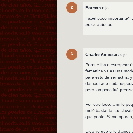
2
Batman
dijo:
Papel poco importante? De
Suicide Squad…
3
Charlie Arinesart
dijo:
Porque iba a estropear (n
feménina ya es una modelo
para esto de ser actriz, 
demostrado nada especia
pero tampoco fué precis
Por otro lado, a mi lo po
moló bastante. Lo clavab
que ponía. Si me apuras,
Digo yo que si le damos 