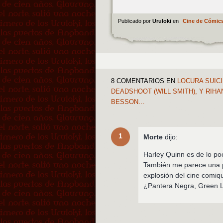
Publicado por
Uruloki
en
Cine de Cómic
8 COMENTARIOS
EN
LOCURA SUICI
DEADSHOOT (WILL SMITH), Y RIH
BESSON…
1
Morte
dijo:
Harley Quinn es de lo p
También me parece una p
explosión del cine comi
¿Pantera Negra, Green 