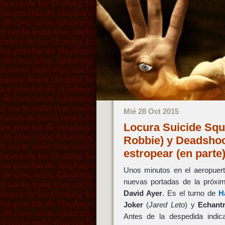
Mié 28 Oct 2015
Locura Suicide Squ
Robbie) y Deadshoo
estropear (en parte
Unos minutos en el aeropuert
nuevas portadas de la próxi
David Ayer
. Es el turno de
H
Joker
(
Jared Leto
) y
Echant
Antes de la despedida indi