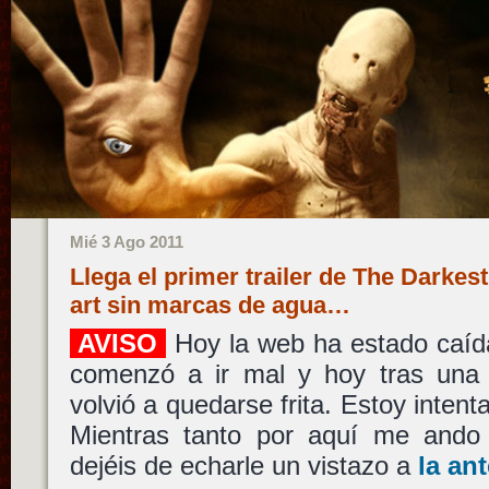
Mié 3 Ago 2011
Llega el primer trailer de The Darkes
art sin marcas de agua…
AVISO
Hoy la web ha estado caíd
comenzó a ir mal y hoy tras una 
volvió a quedarse frita. Estoy intent
Mientras tanto por aquí me and
dejéis de echarle un vistazo a
la ant