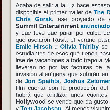
Acaba de salir a la luz hace escas
disponible el primer trailer de
The D
Chris Gorak
, ese proyecto de c
Summit Entertainment
anunciado
y que tuvo que parar por culpa de 
que asolaron Rusia el verano pasa
Emile Hirsch
u
Olivia Thirlby
se 
estudiantes de esos que tienen pas
irse de vacaciones a todo trapo a M
llevarán no por las facturas de l
invasión alienígena que sufrirán e
de
Jon Spaihts
,
Joshua Zetume
film cuenta con la producción del 
habrá que analizar unos cuantos
Hollywood
se vende que da gusto
y
Tom Jacobson
. Al menos visual