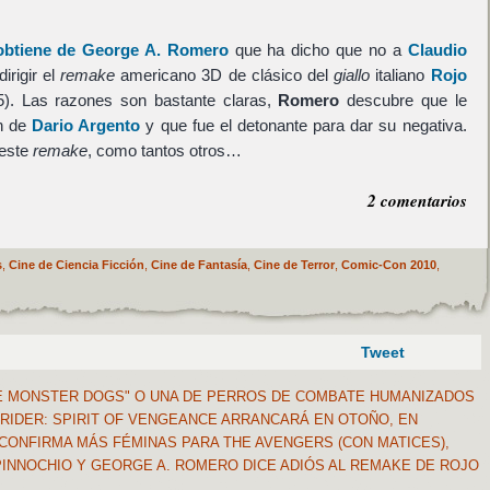
obtiene de George A. Romero
que ha dicho que no a
Claudio
irigir el
remake
americano 3D de clásico del
giallo
italiano
Rojo
5). Las razones son bastante claras,
Romero
descubre que le
ón de
Dario Argento
y que fue el detonante para dar su negativa.
 este
remake
, como tantos otros…
2 comentarios
s
,
Cine de Ciencia Ficción
,
Cine de Fantasía
,
Cine de Terror
,
Comic-Con 2010
,
Tweet
HE MONSTER DOGS" O UNA DE PERROS DE COMBATE HUMANIZADOS
 RIDER: SPIRIT OF VENGEANCE ARRANCARÁ EN OTOÑO, EN
 CONFIRMA MÁS FÉMINAS PARA THE AVENGERS (CON MATICES),
PINNOCHIO Y GEORGE A. ROMERO DICE ADIÓS AL REMAKE DE ROJO