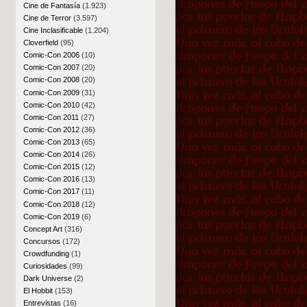
Cine de Fantasía
(1.923)
Cine de Terror
(3.597)
Cine Inclasificable
(1.204)
Cloverfield
(95)
Comic-Con 2006
(10)
Comic-Con 2007
(20)
Comic-Con 2008
(20)
Comic-Con 2009
(31)
Comic-Con 2010
(42)
Comic-Con 2011
(27)
Comic-Con 2012
(36)
Comic-Con 2013
(65)
Comic-Con 2014
(26)
Comic-Con 2015
(12)
Comic-Con 2016
(13)
Comic-Con 2017
(11)
Comic-Con 2018
(12)
Comic-Con 2019
(6)
Concept Art
(316)
Concursos
(172)
Crowdfunding
(1)
Curiosidades
(99)
Dark Universe
(2)
El Hobbit
(153)
Entrevistas
(16)