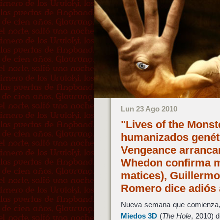
Lun 23 Ago 2010
"Lives of the Mons
humanizados genétic
Vengeance arrancar
Whedon confirma m
matices), Guillermo
Romero dice adiós
Nueva semana que comienza,
Miedos 3D
(
The Hole
, 2010) 