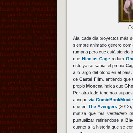
Po
Ala, cada día proyectos más s
siempre animado género comiqu
rumana pero que está siendo tr
que
Nicolas Cage
rodará
Gho
esto ya se sabía, el propio
Ca
a lo largo del otoño en el país
de
Castel Film
, entiendo que 
propio
Moncea
indica que
Ghos
Por otro lado tenemos supue
aunque
vía ComicBookMovie
que en
The Avengers
(2012)
matiza que "
es verdadero q
puntualizar refiriéndose a
Bla
cuanto a la historia que se co