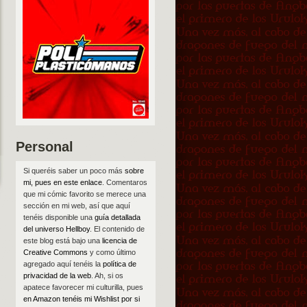
Personal
Si queréis saber un poco más
sobre
mi, pues en este enlace
. Comentaros
que mi cómic favorito se merece una
sección en mi web, así que aquí
tenéis disponible una
guía detallada
del universo Hellboy
. El contenido de
este blog está bajo una
licencia de
Creative Commons
y como último
agregado aquí tenéis la
política de
privacidad de la web
. Ah, si os
apatece favorecer mi culturilla, pues
en Amazon tenéis mi Wishlist por si