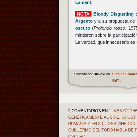
Lament
.
NOTA
Bloody Disgusting 
Argento
y a su propuesta de d
oscuro
(
Profondo rosso
, 197
mintieron sobre la participaci
La verdad, que innecesario es
Publicado por
Uruloki
en
Cine de Cómic
GdT
.
2 COMENTARIOS
EN
"LIVES OF T
GENÉTICAMENTE AL CINE, GHOST
RUMANIA Y EN 3D, JOSS WHEDON
GUILLERMO DEL TORO HABLA DE 
OSCURO…