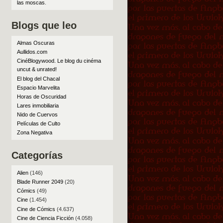
las moscas
.
Blogs que leo
Almas Oscuras
Aullidos.com
CinéBlogywood. Le blog du cinéma
uncut & unrated!
El blog del Chacal
Espacio Marvelita
Horas de Oscuridad
Lares inmobiliaria
Nido de Cuervos
Películas de Culto
Zona Negativa
Categorías
Alien
(146)
Blade Runner 2049
(20)
Cómics
(49)
Cine
(1.454)
Cine de Cómics
(4.637)
Cine de Ciencia Ficción
(4.058)