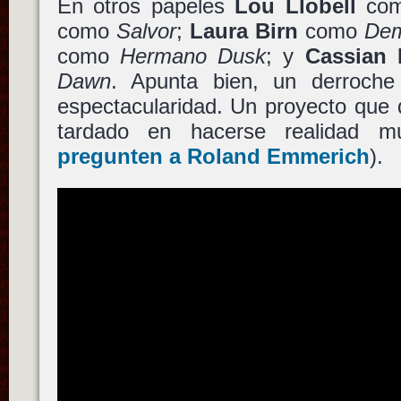
En otros papeles
Lou Llobell
co
como
Salvor
;
Laura Birn
como
Dem
como
Hermano Dusk
; y
Cassian 
Dawn
. Apunta bien, un derroch
espectacularidad. Un proyecto que 
tardado en hacerse realidad 
pregunten a
Roland Emmerich
).