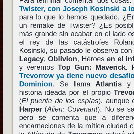
Para terminar comentar dos cosas.
Twister
, con
Joseph Kosinski
a l
para lo que lo hemos quedado. ¿E
un remake de Twister? ¿Es posible
más grande sin acabar en el lado o
el rey de las catástrofes Rola
Kosinski, su pasado le observa con
Legacy
,
Oblivion
, Héroes
en el in
y veremos
Top Gun: Maverick
. 
Trevorrow
ya tiene nuevo desafí
Dominion
. Se llama
Atlantis
y 
historia ideada por el propio
Trevo
(
El puente de los espías
), aunque 
Harper
(
Alien: Covenant
). No se sa
pero se comenta que a diferenc
encarnaciones de la mítica ciudad 