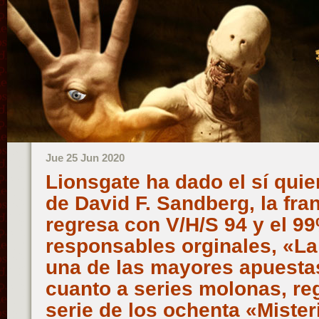
Jue 25 Jun 2020
Lionsgate ha dado el sí quie
de David F. Sandberg, la fra
regresa con V/H/S 94 y el 99
responsables orginales, «L
una de las mayores apuesta
cuanto a series molonas, re
serie de los ochenta «Mister