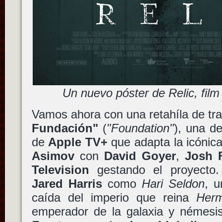
Un nuevo póster de Relic, film 
Vamos ahora con una retahíla de tra
Fundación"
(
"Foundation"
), una d
de
Apple TV+
que adapta la icónica
Asimov
con
David Goyer
,
Josh 
Television
gestando el proyecto
Jared Harris
como
Hari Seldon
, u
caída del imperio que reina
Her
emperador de la galaxia y némesi