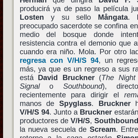
producirá ya de paso la película 
Losten
y su sello
Mångata
.
preocupado sacerdote se confina e
medio del bosque donde inten
resistencia contra el demonio que at
cuando era niño. Mola. Por otro l
regresa con
V/H/S 94
, un regres
más, ya que es un regreso a sus raí
está
David Bruckner
(
The Night
Signal
o
Southbound
), direc
recientemente para dirigir el
rem
manos de
Spyglass
.
Bruckner
h
V/H/S 94
. Junto a
Bruckner
estarán
productores de
V/H/S
,
Southboun
la nueva secuela de
Scream
. Entr
retorno a la saga estarán
Simon