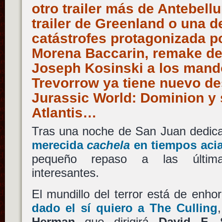
otro trailer más de Antebellu
trailer de Greenland o una de
catástrofes protagonizada p
Morena Baccarin, remake de
Joseph Kosinski a los mando
Trevorrow ya tiene nuevo des
Jurassic World: Dominion y 
Atlantis…
Tras una noche de San Juan dedic
merecida
cachela
en tiempos aci
pequeño repaso a las últimas
interesantes.
El mundillo del terror está de enh
dado el sí quiero a
The Culling
Herman
que dirigirá
David F. 