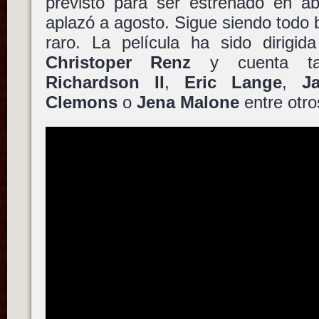
previsto para ser estrenado en ab
aplazó a agosto. Sigue siendo todo b
raro. La película ha sido dirigi
Christoper Renz
y cuenta t
Richardson II
,
Eric Lange
,
J
Clemons
o
Jena Malone
entre otro