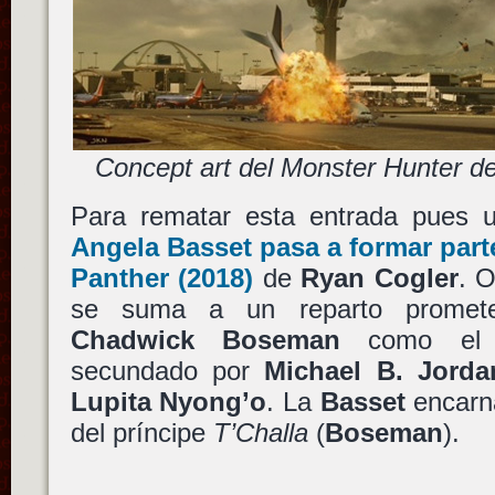
Concept art del Monster Hunter d
Para rematar esta entrada pues un
Angela Basset
pasa a formar part
Panther
(2018)
de
Ryan Cogler
. O
se suma a un reparto promete
Chadwick Boseman
como el h
secundado por
Michael B. Jorda
Lupita Nyong’o
. La
Basset
encarn
del príncipe
T’Challa
(
Boseman
).