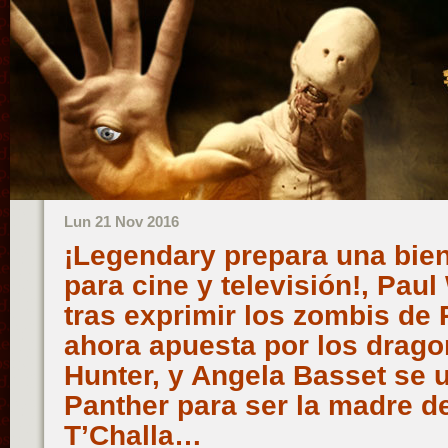
Lun 21 Nov 2016
¡Legendary prepara una bie
para cine y televisión!, Pau
tras exprimir los zombis de 
ahora apuesta por los drag
Hunter, y Angela Basset se 
Panther para ser la madre de
T’Challa…