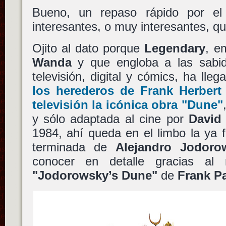
Bueno, un repaso rápido por e
interesantes, o muy interesantes, qu
Ojito al dato porque
Legendary
, e
Wanda
y que engloba a las sabida
televisión, digital y cómics, ha lle
los herederos de
Frank Herbert
televisión la icónica obra
"Dune"
y sólo adaptada al cine por
David
1984, ahí queda en el limbo la ya
terminada de
Alejandro Jodoro
conocer en detalle gracias al 
"Jodorowsky’s Dune"
de
Frank P