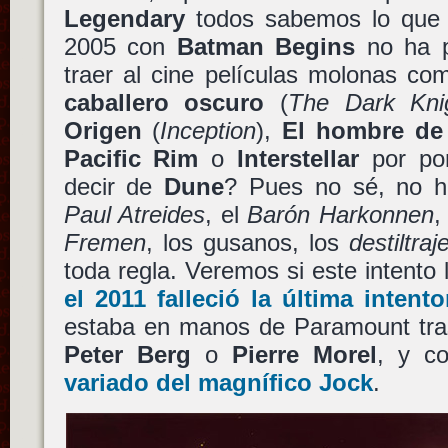
Legendary
todos sabemos lo que p
2005 con
Batman Begins
no ha p
traer al cine películas molonas c
caballero oscuro
(
The Dark Kni
Origen
(
Inception
),
El hombre de
Pacific Rim
o
Interstellar
por po
decir de
Dune
? Pues no sé, no h
Paul Atreides
, el
Barón Harkonnen
Fremen
, los gusanos, los
destiltraj
toda regla. Veremos si este intento
el 2011 falleció la última intent
estaba en manos de Paramount tras 
Peter Berg
o
Pierre Morel
, y c
variado del magnífico
Jock
.