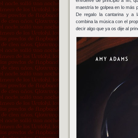
envuelve de principio a fin, 
maestría te golpea en lo más 
De regalo la cantarina y a 
combina la música con el prop
decir algo que ya os dije al prin