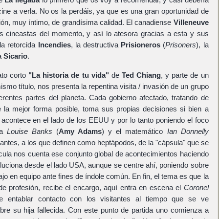
 cine a verla. No os la perdáis, ya que es una gran oportunidad de
ción, muy íntimo, de grandísima calidad. El canadiense
Villeneuve
 cineastas del momento, y así lo atesora gracias a esta y sus
a retorcida
Incendies
, la destructiva
Prisioneros
(
Prisoners
), la
a
Sicario
.
ato corto
"La historia de tu vida"
de
Ted Chiang
, y parte de un
ismo título, nos presenta la repentina visita / invasión de un grupo
ferentes partes del planeta. Cada gobierno afectado, tratando de
e la mejor forma posible, toma sus propias decisiones si bien a
 acontece en el lado de los EEUU y por lo tanto poniendo el foco
ra
Louise Banks
(
Amy Adams
) y el matemático
Ian Donnelly
ulantes, a los que definen como heptápodos, de la "cápsula" que se
cula nos cuenta ese conjunto global de acontecimientos haciendo
oluciona desde el lado USA, aunque se centre ahí, poniendo sobre
ajo en equipo ante fines de índole común. En fin, el tema es que la
 de profesión, recibe el encargo, aquí entra en escena el
Coronel
de entablar contacto con los visitantes al tiempo que se ve
re su hija fallecida. Con este punto de partida uno comienza a