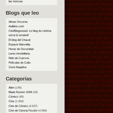
las moscas
.
Blogs que leo
Almas Oscuras
Aullidos.com
CinéBlogywood. Le blog du cinéma
uncut & unrated!
El blog del Chacal
Espacio Marvelita
Horas de Oscuridad
Lares inmobiliaria
Nido de Cuervos
Películas de Culto
Zona Negativa
Categorías
Alien
(146)
Blade Runner 2049
(20)
Cómics
(49)
Cine
(1.454)
Cine de Cómics
(4.637)
Cine de Ciencia Ficción
(4.058)