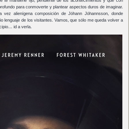
que te mantiene fijo, pendiente de los acontecimientos y que con
profundo para conmoverte y plantear aspectos duros de imaginar.
la vez alienígena composición de Jóhann Jóhannsson, donde
io lenguaje de los visitantes. Vamos, que sólo me queda volver a
cipio… id a verla.