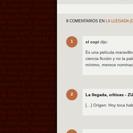
8 COMENTARIOS
EN
LA LLEGADA (
1
el copi
dijo:
Es una película maravill
ciencia ficción y no la p
mínimo, merece nominac
2
La llegada, crìticas - 
[…] Origen: Hoy toca hab