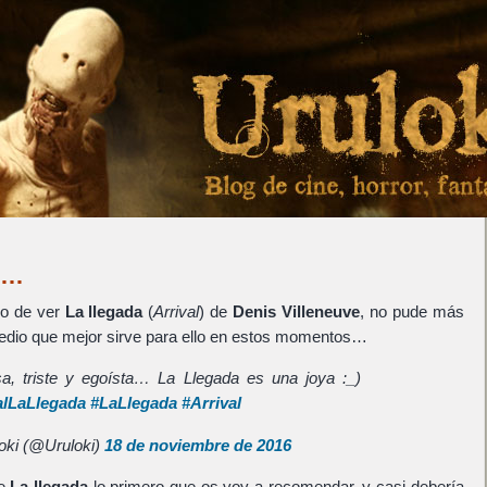
n)…
do de ver
La llegada
(
Arrival
) de
Denis Villeneuve
, no pude más
medio que mejor sirve para ello en estos momentos…
sa, triste y egoísta… La Llegada es una joya :_)
alLaLlegada
#LaLlegada
#Arrival
oki (@Uruloki)
18 de noviembre de 2016
de
La llegada
lo primero que os voy a recomendar, y casi debería