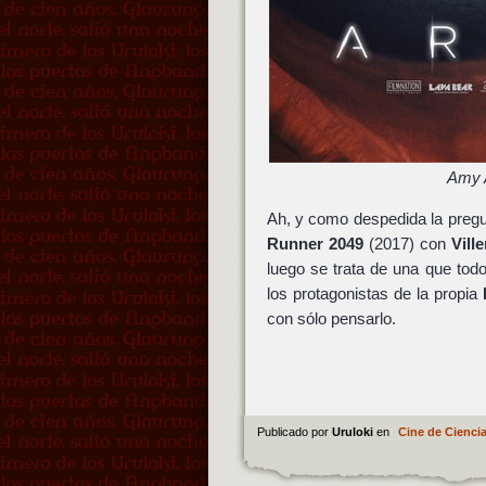
Amy 
Ah, y como despedida la preg
Runner 2049
(2017) con
Vill
luego se trata de una que to
los protagonistas de la propia
con sólo pensarlo.
Publicado por
Uruloki
en
Cine de Ciencia