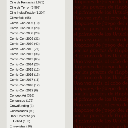
Cine de Fantasía
(1.923)
Cine de Terror
(3.597)
Cine Inclasificable
(1.204)
Cloverfield
(95)
Comic-Con 2006
(10)
Comic-Con 2007
(20)
Comic-Con 2008
(20)
Comic-Con 2009
(31)
Comic-Con 2010
(42)
Comic-Con 2011
(27)
Comic-Con 2012
(36)
Comic-Con 2013
(65)
Comic-Con 2014
(26)
Comic-Con 2015
(12)
Comic-Con 2016
(13)
Comic-Con 2017
(11)
Comic-Con 2018
(12)
Comic-Con 2019
(6)
Concept Art
(316)
Concursos
(172)
Crowdfunding
(1)
Curiosidades
(99)
Dark Universe
(2)
El Hobbit
(153)
Entrevistas
(16)