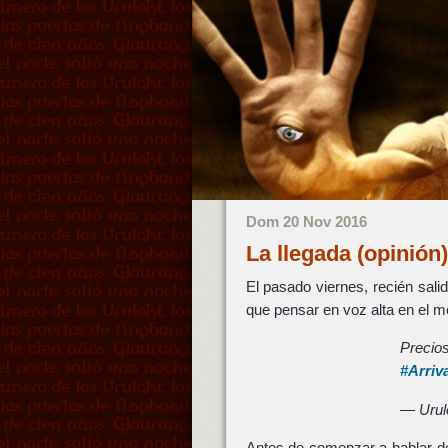
Dom 20 Nov 2016
La llegada (opinió
El pasado viernes, recién sali
que pensar en voz alta en el 
Precio
#Arriv
— Urul
Antes de comenzar a hablar 