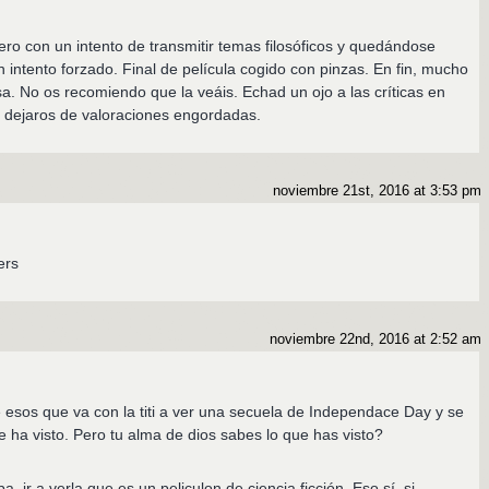
ero con un intento de transmitir temas filosóficos y quedándose
 intento forzado. Final de película cogido con pinzas. En fin, mucho
. No os recomiendo que la veáis. Echad un ojo a las críticas en
 y dejaros de valoraciones engordadas.
noviembre 21st, 2016 at 3:53 pm
ers
noviembre 22nd, 2016 at 2:52 am
:
sos que va con la titi a ver una secuela de Independace Day y se
e ha visto. Pero tu alma de dios sabes lo que has visto?
ba, ir a verla que es un peliculon de ciencia ficción. Eso sí, si