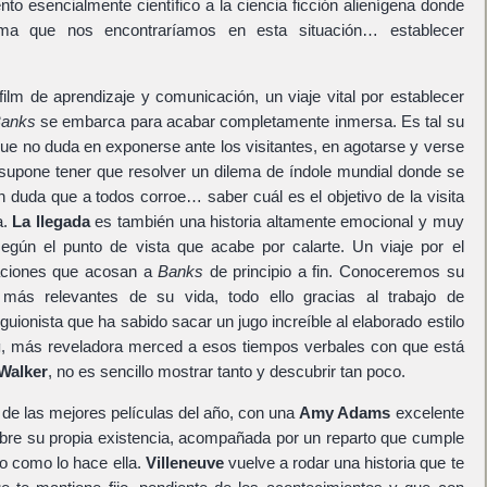
to esencialmente científico a la ciencia ficción alienígena donde
ma que nos encontraríamos en esta situación… establecer
film de aprendizaje y comunicación, un viaje vital por establecer
anks
se embarca para acabar completamente inmersa. Es tal su
ue no duda en exponerse ante los visitantes, en agotarse y verse
 supone tener que resolver un dilema de índole mundial donde se
an duda que a todos corroe… saber cuál es el objetivo de la visita
a.
La llegada
es también una historia altamente emocional y muy
 según el punto de vista que acabe por calarte. Un viaje por el
laciones que acosan a
Banks
de principio a fin. Conoceremos su
s más relevantes de su vida, todo ello gracias al trabajo de
 guionista que ha sabido sacar un jugo increíble al elaborado estilo
g
, más reveladora merced a esos tiempos verbales con que está
Walker
, no es sencillo mostrar tanto y descubrir tan poco.
 de las mejores películas del año, con una
Amy Adams
excelente
sobre su propia existencia, acompañada por un reparto que cumple
to como lo hace ella.
Villeneuve
vuelve a rodar una historia que te