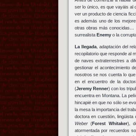
ser lo único, es que vayáis al
ver un producto de ciencia fic
es además uno de los mejores
otras obras más conocidas… l
surrealista
Enemy
o la corrupt
La llegada
, adaptación del rel
recopilatorio que responde al m
de naves extraterrestres a di
gestionar el acontecimiento d
nosotros se nos cuenta lo que
en el encuentro de la docto
(
Jeremy Renner
) con los trip
encuentra en Montana. La pelí
hincapié en que no sólo se ev
la mesa la importancia del trab
doctora en cuestión, lingüista
Weber
(
Forest Whitaker
), 
atormentada por recuerdos sob