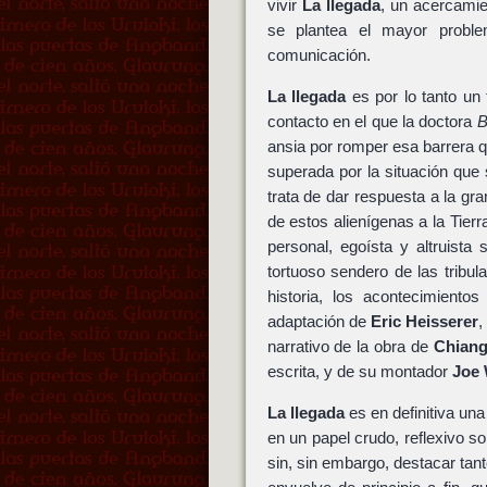
vivir
La llegada
, un acercamien
se plantea el mayor proble
comunicación.
La llegada
es por lo tanto un 
contacto en el que la doctora
B
ansia por romper esa barrera q
superada por la situación que
trata de dar respuesta a la gr
de estos alienígenas a la Tierr
personal, egoísta y altruista
tortuoso sendero de las tribu
historia, los acontecimiento
adaptación de
Eric Heisserer
,
narrativo de la obra de
Chian
escrita, y de su montador
Joe 
La llegada
es en definitiva una
en un papel crudo, reflexivo 
sin, sin embargo, destacar tan