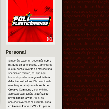
Personal
Si queréis saber un poco más
sobre
mi, pues en este enlace
. Comentaros
que mi cómic favorito se merece una
sección en mi web, así que aquí
tenéis disponible una
guía detallada
del universo Hellboy
. El contenido de
este blog está bajo una
licencia de
Creative Commons
y como último
agregado aquí tenéis la
política de
privacidad de la web
. Ah, si os
apatece favorecer mi culturilla, pues
en Amazon tenéis mi Wishlist por si