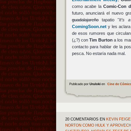
como acabe la
Comic-Con d
futuro, anunciará el nuevo g
guadalajareño
tapatio "
It’s 
ComingSoon.net
y les aclara
de esos rumores que circulan 
(¿?) con
Tim Burton
a los man
contacto para hablar de la pos
pesca. No estaría nada mal.
Publicado por
Uruloki
en
Cine de Cómic
20 COMENTARIOS
EN
KEVIN FEIGE
NORTON COMO HULK Y APROVECHA