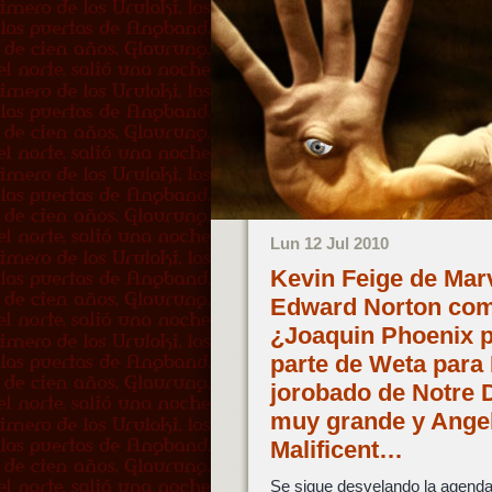
Lun 12 Jul 2010
Kevin Feige de Marv
Edward Norton como
¿Joaquin Phoenix po
parte de Weta para
jorobado de Notre 
muy grande y Angel
Malificent…
Se sigue desvelando la agenda