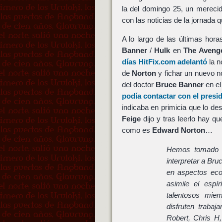
la del domingo 25, un mereci
con las noticias de la jornada 
A lo largo de las últimas hora
Banner
/
Hulk
en
The Aveng
días HitFix.com adelantó
la n
de
Norton
y fichar un nuevo n
del doctor
Bruce Banner
en el
podía contactar con el presi
indicaba en primicia que lo de
Feige
dijo y tras leerlo hay q
como es
Edward Norton
…
Hemos tomado l
interpretar a Br
en aspectos eco
asimile el espí
talentosos mie
disfruten traba
Robert, Chris H,