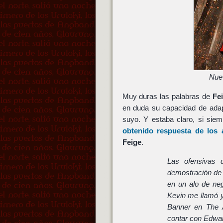
Nue
Muy duras las palabras de
Fe
en duda su capacidad de adapt
suyo. Y estaba claro, si si
obtenido respuesta de los
Feige
.
Las ofensivas 
demostración de 
en un alo de ne
Kevin me llamó y
Banner en The 
contar con Edward