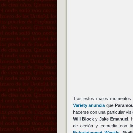
Tras estos malos momentos en
Variety anuncia
que
Paramou
hacerse con una particular vis
Will Block
y
Jake Emanuel
. 
de acción y comedia con t
Entertainment Weekly
,
Guil