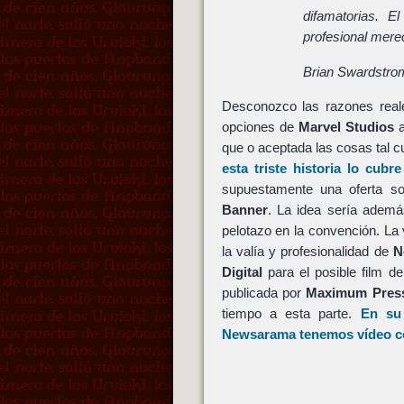
difamatorias. E
profesional mere
Brian Swardstr
Desconozco las razones real
opciones de
Marvel Studios
que o aceptada las cosas tal cu
esta triste historia lo cub
supuestamente una oferta 
Banner
. La idea sería ademá
pelotazo en la convención. La
la valía y profesionalidad de
N
Digital
para el posible film d
publicada por
Maximum Pre
tiempo a esta parte.
En su
Newsarama tenemos vídeo co