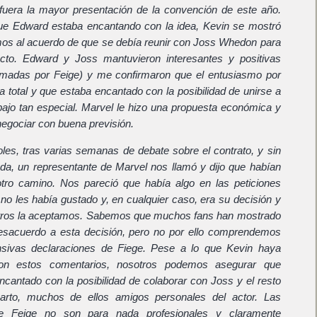
fuera la mayor presentación de la convención de este año.
que Edward estaba encantando con la idea, Kevin se mostró
mos al acuerdo de que se debía reunir con Joss Whedon para
ecto. Edward y Joss mantuvieron interesantes y positivas
irmadas por Feige) y me confirmaron que el entusiasmo por
ra total y que estaba encantado con la posibilidad de unirse a
bajo tan especial. Marvel le hizo una propuesta económica y
gociar con buena previsión.
les, tras varias semanas de debate sobre el contrato, y sin
da, un representante de Marvel nos llamó y dijo que habían
otro camino. Nos pareció que había algo en las peticiones
o les había gustado y, en cualquier caso, era su decisión y
sotros la aceptamos. Sabemos que muchos fans han mostrado
esacuerdo a esta decisión, pero no por ello comprendemos
nsivas declaraciones de Fiege. Pese a lo que Kevin haya
con estos comentarios, nosotros podemos asegurar que
cantado con la posibilidad de colaborar con Joss y el resto
parto, muchos de ellos amigos personales del actor. Las
de Feige no son para nada profesionales y claramente