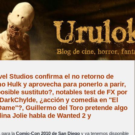
el Studios confirma el no retorno de
 Hulk y aprovecha para ponerlo a parir,
sible sustituto?, notables test de FX por
 DarkChylde, ¿acción y comedia en "El
Dame"?, Guillermo del Toro pretende algo
ina Jolie habla de Wanted 2 y
 para la
Comic-Con 2010 de San Diego
y ya tenemos disponible