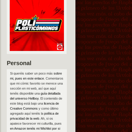
Personal
Si queréis saber un poco más
sobre
mi, pues en este enlace
. Comentaros
que mi cómic favorito se merece una
sección en mi web, así que aquí
tenéis disponible una
guía detallada
del universo Hellboy
. El contenido de
este blog está bajo una
licencia de
Creative Commons
y como último
agregado aquí tenéis la
política de
privacidad de la web
. Ah, si os
apatece favorecer mi culturilla, pues
en Amazon tenéis mi Wishlist por si