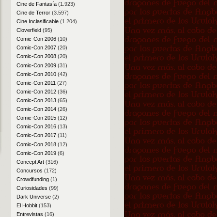
Cine de Fantasía
(1.923)
Cine de Terror
(3.597)
Cine Inclasificable
(1.204)
Cloverfield
(95)
Comic-Con 2006
(10)
Comic-Con 2007
(20)
Comic-Con 2008
(20)
Comic-Con 2009
(31)
Comic-Con 2010
(42)
Comic-Con 2011
(27)
Comic-Con 2012
(36)
Comic-Con 2013
(65)
Comic-Con 2014
(26)
Comic-Con 2015
(12)
Comic-Con 2016
(13)
Comic-Con 2017
(11)
Comic-Con 2018
(12)
Comic-Con 2019
(6)
Concept Art
(316)
Concursos
(172)
Crowdfunding
(1)
Curiosidades
(99)
Dark Universe
(2)
El Hobbit
(153)
Entrevistas
(16)