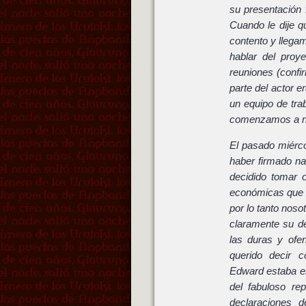
su presentación 
Cuando le dije 
contento y llega
hablar del proy
reuniones (conf
parte del actor e
un equipo de tra
comenzamos a ne
El pasado miérco
haber firmado na
decidido tomar 
económicas que n
por lo tanto no
claramente su d
las duras y ofe
querido decir 
Edward estaba en
del fabuloso re
declaraciones 