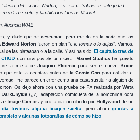
l talento del señor Norton, su ético trabajo e integridad
cen más respeto, y también los fans de Marvel.
om, Agencia WME
es, y dudo que se descubran, pero me da en la nariz que las
a
Edward Norton
fueron en plan "
o lo tomas o lo dejas
". Vamos,
al se las plateaban o a la calle. Y así ha sido.
El capítulo tres de
re CHUD
con una posible primicia…
Marvel Studios
ha puesto
sobre la mesa de
Joaquin Phoenix
para ser el nuevo
Bruce
s que este la aceptara antes de la
Comic-Con
para así dar el
 verdad, me parece un error como una casa sustituir a alguien de
orton
. Os dejo ahora con una prueba de FX realizada por
Weta
e
DarkChylde
(¿?), adaptación comiquera de la homónima obra
ss
e
Image Comics
y que anda circulando por
Hollywood
de un
 día tuvimos alguna imagen suelta
, pero ahora
gracias a
mpleto y algunas fotografías de cómo se hizo
.