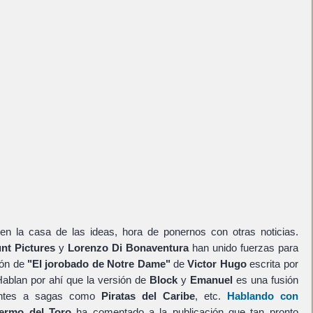
 la casa de las ideas, hora de ponernos con otras noticias.
nt Pictures
y
Lorenzo Di Bonaventura
han unido fuerzas para
ión de
"El jorobado de Notre Dame"
de
Victor Hugo
escrita por
Hablan por ahí que la versión de
Block
y
Emanuel
es una fusión
intes a sagas como
Piratas del Caribe
, etc.
Hablando con
lermo del Toro
ha comentado a la publicación que tan pronto