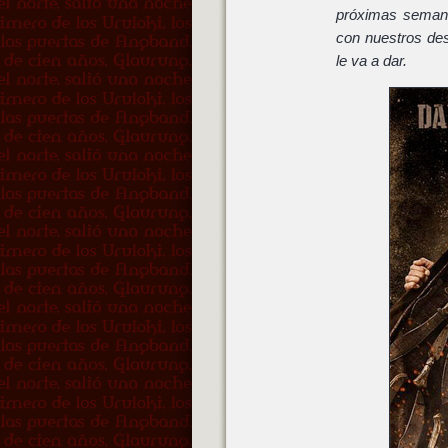
próximas semana
con nuestros des
le va a dar.