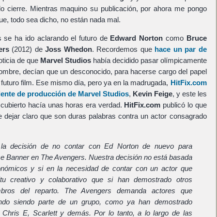
do cierre. Mientras maquino su publicación, por ahora me pongo
que, todo sea dicho, no están nada mal.
s se ha ido aclarando el futuro de
Edward Norton
como
Bruce
ers
(2012) de
Joss Whedon
. Recordemos que
hace un par de
oticia de que
Marvel Studios
había decidido pasar olímpicamente
ombre, decían que un desconocido, para hacerse cargo del papel
 futuro film. Ese mismo día, pero ya en la madrugada,
HitFix.com
dente de producción de Marvel Studios
,
Kevin Feige
, y este les
scubierto hacía unas horas era verdad.
HitFix.com
publicó lo que
ue dejar claro que son duras palabras contra un actor consagrado
a decisión de no contar con Ed Norton de nuevo para
uce Banner en The Avengers. Nuestra decisión no está basada
nómicos y si en la necesidad de contar con un actor que
ritu creativo y colaborativo que si han demostrado otros
mbros del reparto. The Avengers demanda actores que
jando siendo parte de un grupo, como ya han demostrado
 Chris E, Scarlett y demás. Por lo tanto, a lo largo de las