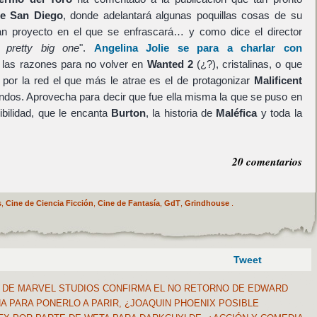
e San Diego
, donde adelantará algunas poquillas cosas de su
ran proyecto en el que se enfrascará… y como dice el director
a pretty big one
".
Angelina Jolie se para a charlar con
 las razones para no volver en
Wanted 2
(¿?), cristalinas, o que
por la red el que más le atrae es el de protagonizar
Malificent
dos. Aprovecha para decir que fue ella misma la que se puso en
ibilidad, que le encanta
Burton
, la historia de
Maléfica
y toda la
20 comentarios
s
,
Cine de Ciencia Ficción
,
Cine de Fantasía
,
GdT
,
Grindhouse
.
Tweet
 DE MARVEL STUDIOS CONFIRMA EL NO RETORNO DE EDWARD
 PARA PONERLO A PARIR, ¿JOAQUIN PHOENIX POSIBLE