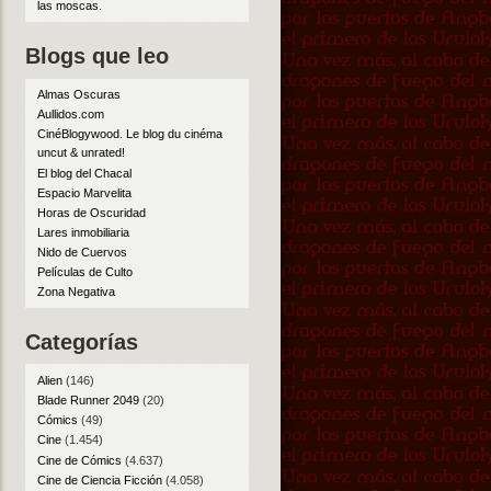
las moscas
.
Blogs que leo
Almas Oscuras
Aullidos.com
CinéBlogywood. Le blog du cinéma
uncut & unrated!
El blog del Chacal
Espacio Marvelita
Horas de Oscuridad
Lares inmobiliaria
Nido de Cuervos
Películas de Culto
Zona Negativa
Categorías
Alien
(146)
Blade Runner 2049
(20)
Cómics
(49)
Cine
(1.454)
Cine de Cómics
(4.637)
Cine de Ciencia Ficción
(4.058)