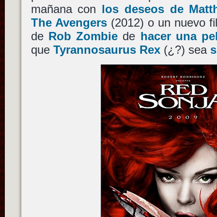
mañana con
los deseos de Mat
The Avengers
(2012) o un nuevo f
de
Rob Zombie
de
hacer una pel
que
Tyrannosaurus Rex
(¿?) sea
s