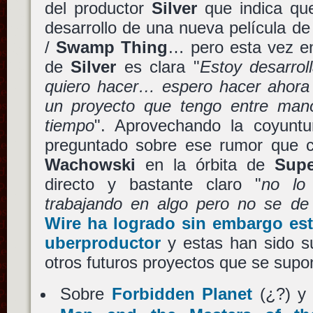
del productor
Silver
que indica que
desarrollo de una nueva película d
/
Swamp Thing
… pero esta vez e
de
Silver
es clara "
Estoy desarrol
quiero hacer… espero hacer ahor
un proyecto que tengo entre ma
tiempo
". Aprovechando la coyuntu
preguntado sobre ese rumor que 
Wachowski
en la órbita de
Sup
directo y bastante claro "
no lo
trabajando en algo pero no se de
Wire ha logrado sin embargo est
uberproductor
y estas han sido s
otros futuros proyectos que se supo
Sobre
Forbidden Planet
(¿?) 