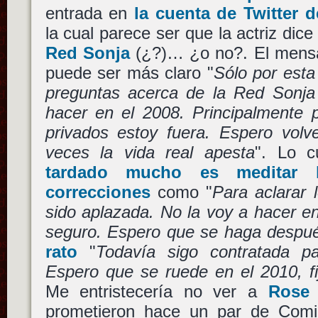
entrada en
la cuenta de Twitter
la cual parece ser que la actriz dice
Red Sonja
(¿?)… ¿o no?. El mensa
puede ser más claro "
Sólo por esta
preguntas acerca de la Red Sonja
hacer en el 2008. Principalmente 
privados estoy fuera. Espero volve
veces la vida real apesta
". Lo 
tardado mucho es meditar 
correcciones
como "
Para aclarar 
sido aplazada. No la voy a hacer e
seguro. Espero que se haga despu
rato
"
Todavía sigo contratada p
Espero que se ruede en el 2010, f
Me entristecería no ver a
Rose
prometieron hace un par de Comi