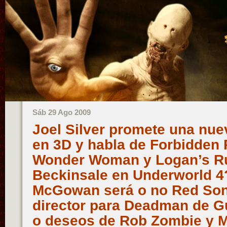
Sáb 29 Ago 2009
Joel Silver promete una nu
en 3D y habla de Forbidden P
Wonder Woman y Logan’s Ru
Beckinsale en Underworld 4
McGowan será o no Red Sonj
director para Deadman de Gu
o deseos de Rob Zombie y 