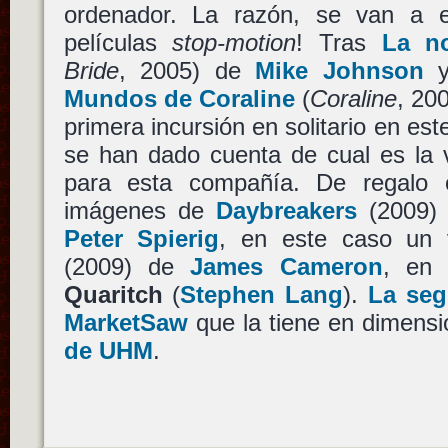
ordenador. La razón, se van a e
películas
stop-motion
! Tras
La no
Bride
, 2005) de
Mike Johnson
Mundos de Coraline
(
Coraline
, 20
primera incursión en solitario en es
se han dado cuenta de cual es la v
para esta compañía. De regalo 
imágenes de
Daybreakers
(2009)
Peter Spierig
, en este caso un
(2009) de
James Cameron
, en 
Quaritch
(
Stephen Lang
).
La seg
MarketSaw
que la tiene en dimensi
de UHM
.