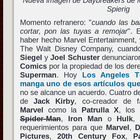
Nueva imagen de Daybreakers de Mi
Spierig
Momento refranero: "
cuando las ba
cortar, pon las tuyas a remojar
". 
haber hecho Marvel Entertainment, 
The Walt Disney Company, cuando
Siegel
y
Joel Schuster
denunciaro
Comics
por la propiedad de los der
Superman
. Hoy
Los Angeles T
manga uno de esos artículos que
no se alcance un acuerdo. Cuatro de
de
Jack Kirby
, co-creador de 
Marvel
como la
Patrulla X
, los
Spider-Man
,
Iron Man
o
Hulk
,
requerimientos para que
Marvel
,
D
Pictures
,
20th Century Fox
,
P