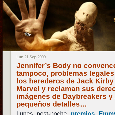
Lun 21 Sep 2009
Jennifer’s Body no convenc
tampoco, problemas legales p
los herederos de Jack Kirby
Marvel y reclaman sus dere
imágenes de Daybreakers y 
pequeños detalles…
Lunes post-noche
premios Emm