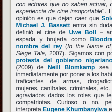
con actores que no saben actuar, 
experiencia de cine insoportable
". 
opinión es que dejan caer que
So
Michael J. Bassett
entra sin dudar
definió el cine de
Uwe Boll
– art
espada y brujería como
Bloodr
nombre del rey
(
In the Name of
Siege Tale
, 2007). Sigamos con po
protesta del gobierno nigerian
(2009) de
Neill Blomkamp
sea r
inmediatamente por poner a los hab
traficantes de armas, drogadic
mujeres, caníbales, criminales, etc
agraviados dados los roles que l
compatriotas. Curioso o no, p
interpreta
Eugene Khumbanyiwa
en