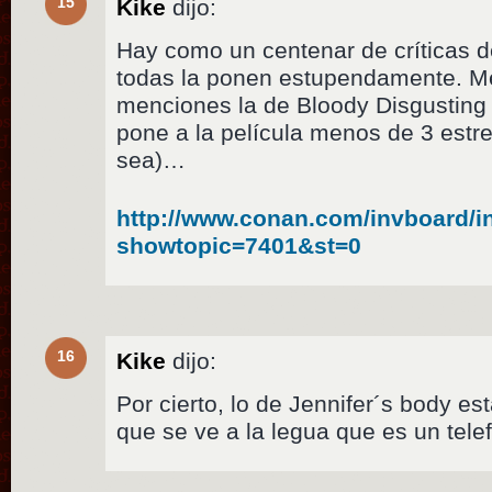
15
Kike
dijo:
Hay como un centenar de críticas 
todas la ponen estupendamente. 
menciones la de Bloody Disgusting
pone a la película menos de 3 estre
sea)…
http://www.conan.com/invboard/i
showtopic=7401&st=0
16
Kike
dijo:
Por cierto, lo de Jennifer´s body es
que se ve a la legua que es un tele