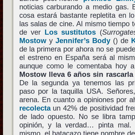
noticias carburando a medio gas. 
cosa estará bastante repletita en l
las salas de cine. Al mismo tiempo t
de ver
Los sustitutos
(
Surrogate
Mostow
y
Jennifer’s Body
() de
de la primera por ahora no se pued
el estreno en España será al mis
aunque como le comentaba hoy a a
Mostow lleva 6 años sin rascarla
De la segunda ya tenemos las pr
paso por la taquilla USA. Señores
arena. En cuanto a opiniones por 
recolecta
un 42% de positividad fre
de lado opuesto. No se libra tamp
opinión, y la verdad… pinta mal. 
mismo, el batacazo tiene nombre d