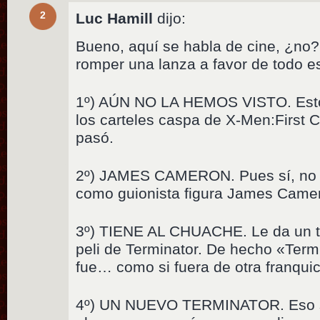
2
Luc Hamill
dijo:
Bueno, aquí se habla de cine, ¿no
romper una lanza a favor de todo es
1º) AÚN NO LA HEMOS VISTO. Esto 
los carteles caspa de X-Men:First C
pasó.
2º) JAMES CAMERON. Pues sí, no lo
como guionista figura James Came
3º) TIENE AL CHUACHE. Le da un t
peli de Terminator. De hecho «Term
fue… como si fuera de otra franquic
4º) UN NUEVO TERMINATOR. Eso si