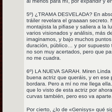
al menos para mí, por expandir y en
5º) ¿TRAMA DESVELADA? En absol
tráiler revelara el graaaan secreto
montajista la pifiase y saliera a la 
varios visionados y análisis, más d
imaginamos, y bajo muchos puntos 
duración, público… y por supuesto 
no son muy acertados, pero que pas
no me cuadra.
6º) LA NUEVA SARAH. Miren Linda H
buena actriz que queráis, y en ese
bordara. Pero a mí no me llega ella
que lo visto de esta actriz por aho
curvas también, pero eso va aparte
Por cierto, ¿lo de «Genisys» qué si