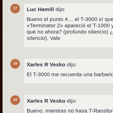
17
Luc Hamill
dijo:
Bueno el punto 4… el T-3000 sí qu
«Terminator 2» apareció el T-1000 
qué no ahora? (profundo silencio) 
silencio). Vale
18
Xarles R Vesko
dijo:
El T-3000 me recuerda una barbarid
19
Xarles R Vesko
dijo:
Bueno, mientras no haya T-Ransfo