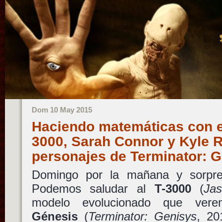
Dom 10 May 2015
Haciendo matemáticas con el
3000, Sarah Connor y Kyle R
personajes de Terminator: 
Domingo por la mañana y sorpr
Podemos saludar al
T-3000
(
Ja
modelo evolucionado que ve
Génesis
(
Terminator: Genisys
, 20