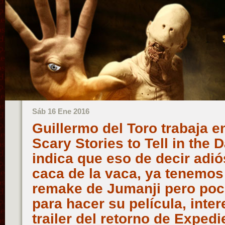
Sáb 16 Ene 2016
Guillermo del Toro trabaja e
Scary Stories to Tell in the 
indica que eso de decir adi
caca de la vaca, ya tenemos 
remake de Jumanji pero poc
para hacer su película, inte
trailer del retorno de Expedi