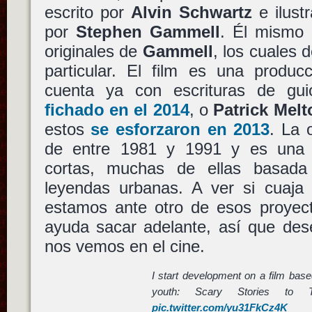
escrito por
Alvin Schwartz
e ilust
por
Stephen Gammell
. Él mismo 
originales de
Gammell
, los cuales
particular. El film es una produ
cuenta ya con escrituras de g
fichado en el 2014
, o
Patrick Melt
estos
se esforzaron en 2013
. La 
de entre 1981 y 1991 y es una c
cortas, muchas de ellas basada 
leyendas urbanas. A ver si cuaja
estamos ante otro de esos proyect
ayuda sacar adelante, así que dese
nos vemos en el cine.
I start development on a film base
youth: Scary Stories to 
pic.twitter.com/yu31FkCz4K