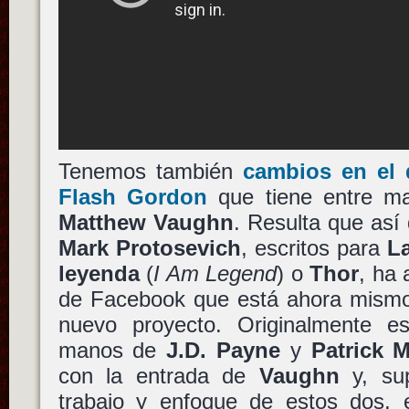
Tenemos también
cambios en el 
Flash Gordon
que tiene entre ma
Matthew Vaughn
. Resulta que así 
Mark Protosevich
, escritos para
La
leyenda
(
I Am Legend
) o
Thor
, ha
de Facebook que está ahora mismo 
nuevo proyecto. Originalmente e
manos de
J.D. Payne
y
Patrick 
con la entrada de
Vaughn
y, sup
trabajo y enfoque de estos dos, 