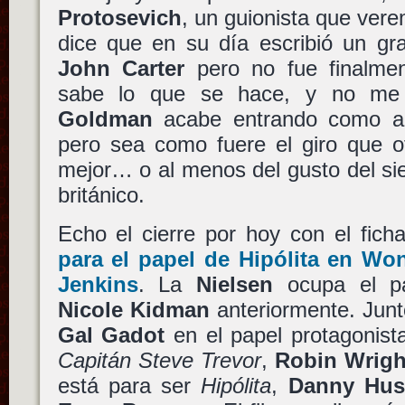
Protosevich
, un guionista que ver
dice que en su día escribió un gr
John Carter
pero no fue finalme
sabe lo que se hace, y no me
Goldman
acabe entrando como 
pero sea como fuere el giro que o
mejor… o al menos del gusto del si
británico.
Echo el cierre por hoy con el fich
para el papel de
Hipólita
en
Won
Jenkins
. La
Nielsen
ocupa el pa
Nicole Kidman
anteriormente. Junt
Gal Gadot
en el papel protagonist
Capitán Steve Trevor
,
Robin Wrigh
está para ser
Hipólita
,
Danny Hus