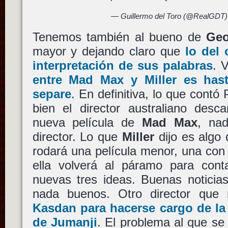
— Guillermo del Toro (@RealGDT
Tenemos también al bueno de
Geo
mayor y dejando claro que
lo del 
interpretación de sus palabras
. 
entre
Mad Max
y
Miller
es hast
separe
. En definitiva, lo que contó
bien el director australiano desc
nueva película de
Mad Max
, na
director. Lo que
Miller
dijo es algo 
rodará una película menor, una con
ella volverá al páramo para con
nuevas tres ideas. Buenas noticia
nada buenos. Otro director qu
Kasdan
para hacerse cargo de la
de
Jumanji
. El problema al que se