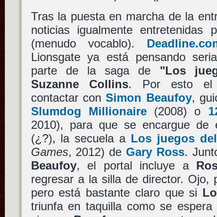
Tras la puesta en marcha de la en
noticias igualmente entretenida
(menudo vocablo).
Deadline.c
Lionsgate ya está pensando seri
parte de la saga de
"Los jue
Suzanne Collins
. Por esto el 
contactar con
Simon Beaufoy
, gu
Slumdog Millionaire
(2008) o
1
2010), para que se encargue de 
(¿?), la secuela a
Los juegos de
Games
, 2012) de
Gary Ross
. Junt
Beaufoy
, el portal incluye a
Ro
regresar a la silla de director. Ojo
pero está bastante claro que si
Lo
triunfa en taquilla como se esper