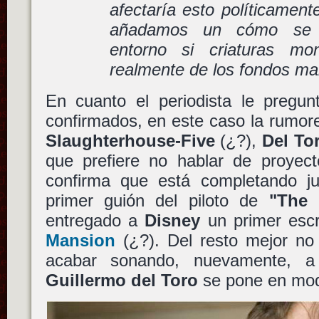
afectaría esto políticament
añadamos un cómo se v
entorno si criaturas mon
realmente de los fondos ma
En cuanto el periodista le pregun
confirmados, en este caso la rumor
Slaughterhouse-Five
(¿?),
Del To
que prefiere no hablar de proyect
confirma que está completando 
primer guión del piloto de
"The 
entregado a
Disney
un primer escr
Mansion
(¿?). Del resto mejor no
acabar sonando, nuevamente, a
Guillermo del Toro
se pone en mo