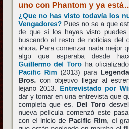
uno con Phantom y ya está
¿Que no has visto todavía los n
Vengadores?
Pues no se a que est
de que si los hayas visto puedes 
buscando el resto de noticias del 
ahora. Para comenzar nada mejor q
algo que esperaba desde ha
Guillermo del Toro
ha oficializado
Pacific Rim
(2013) para
Legenda
Bros.
con objetivo llegar al estr
lejano 2013.
Entrevistado por Wi
dar y tomar en una entrevista que qui
completa que es,
Del Toro
desvel
nueva película comenzó este pasad
con el inicio de
Pacific Rim
, el g
que están poniendo en marcha el fi