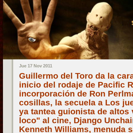
Jue 17 Nov 2011
Guillermo del Toro da la car
inicio del rodaje de Pacific R
incorporación de Ron Perlma
cosillas, la secuela a Los j
ya tantea guionista de altos 
loco" al cine, Django Unchai
Kenneth Williams, menuda s