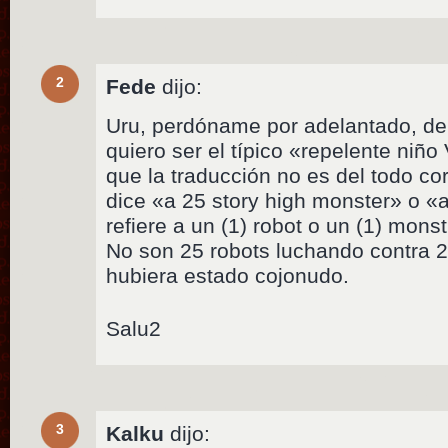
2
Fede
dijo:
Uru, perdóname por adelantado, de
quiero ser el típico «repelente niño
que la traducción no es del todo co
dice «a 25 story high monster» o «a
refiere a un (1) robot o un (1) mons
No son 25 robots luchando contra 2
hubiera estado cojonudo.
Salu2
3
Kalku
dijo: