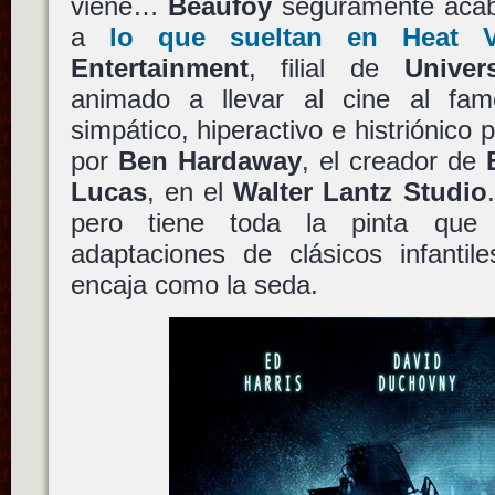
viene…
Beaufoy
seguramente acab
a
lo que sueltan en Heat V
Entertainment
, filial de
Univer
animado a llevar al cine al f
simpático, hiperactivo e histriónico 
por
Ben Hardaway
, el creador de
Lucas
, en el
Walter Lantz Studio
pero tiene toda la pinta que
adaptaciones de clásicos infanti
encaja como la seda.