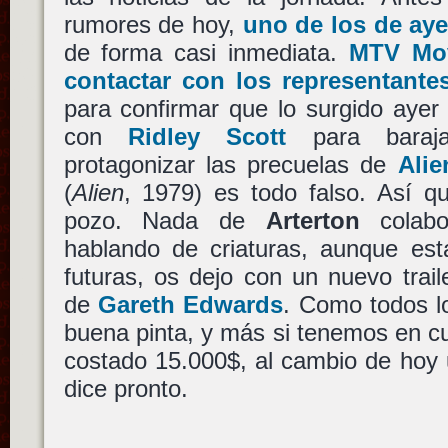
rumores de hoy,
uno de los de aye
de forma casi inmediata.
MTV Mov
contactar con los representant
para confirmar que lo surgido ayer
con
Ridley Scott
para baraja
protagonizar las precuelas de
Alie
(
Alien
, 1979) es todo falso. Así 
pozo. Nada de
Arterton
colab
hablando de criaturas, aunque es
futuras, os dejo con un nuevo trai
de
Gareth Edwards
. Como todos l
buena pinta, y más si tenemos en cu
costado 15.000$, al cambio de hoy
dice pronto.