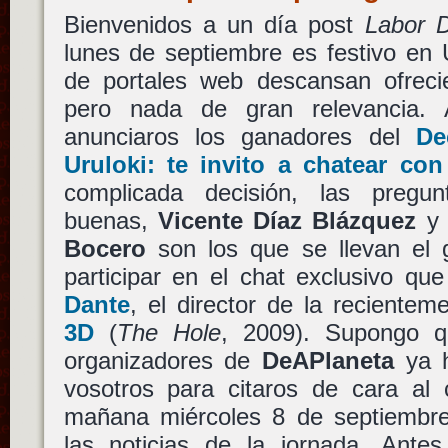
Bienvenidos a un día post
Labor 
lunes de septiembre es festivo en
de portales web descansan ofrecien
pero nada de gran relevancia.
anunciaros los ganadores del
De
Uruloki: te invito a chatear co
complicada decisión, las preg
buenas,
Vicente Díaz Blázquez
Bocero
son los que se llevan el 
participar en el chat exclusivo qu
Dante
, el director de la reciente
3D
(
The Hole
, 2009). Supongo q
organizadores de
DeAPlaneta
ya h
vosotros para citaros de cara al 
mañana miércoles 8 de septiembr
las noticias de la jornada. Ant