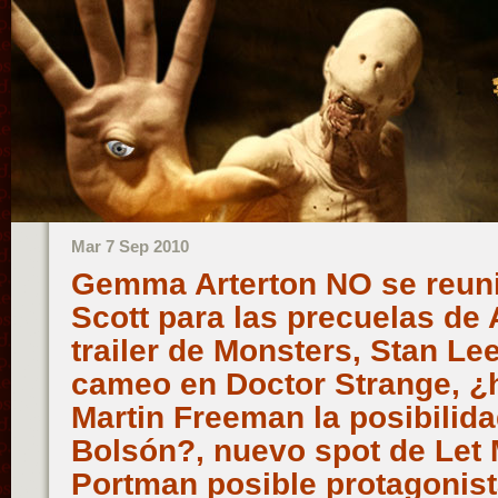
Mar 7 Sep 2010
Gemma Arterton NO se reuni
Scott para las precuelas de 
trailer de Monsters, Stan Le
cameo en Doctor Strange, ¿
Martin Freeman la posibilida
Bolsón?, nuevo spot de Let M
Portman posible protagonis