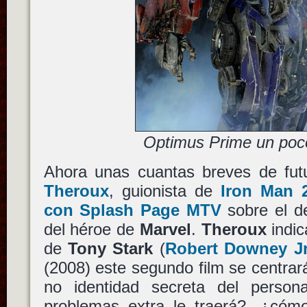
Optimus Prime un poc
Ahora unas cuantas breves de fut
Theroux
, guionista de
Iron Man 
con Splash Page MTV
sobre el de
del héroe de
Marvel
.
Theroux
indic
de
Tony Stark
(
Robert Downey Jr
(2008) este segundo film se centra
no identidad secreta del perso
problemas extra le traerá?, ¿cómo