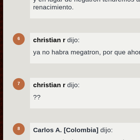
renacimiento.
6
christian r
dijo:
ya no habra megatron, por que ahor
7
christian r
dijo:
??
8
Carlos A. [Colombia]
dijo: