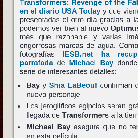
Transformers: Revenge of the Fa
en el diario USA Today
y que viene
presentadas el otro día gracias a l
podemos ver bien al nuevo
Optimu
más que razonable y varias imá
engorrosas marcas de agua. Como
fotografías
IESB.net ha recup
parrafada
de
Michael Bay
donde 
serie de interesantes detalles:
Bay
y
Shia LaBeouf
confirman 
nuevo personaje
Los jeroglíficos egipcios serán gr
llegada de
Transformers
a la tier
Michael Bay
asegura que no t
en esta película