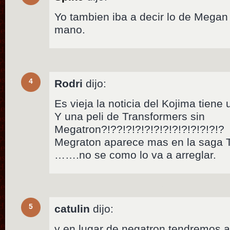
Yo tambien iba a decir lo de Megan
mano.
4
Rodri
dijo:
Es vieja la noticia del Kojima tien
Y una peli de Transformers sin
Megatron?!??!?!?!?!?!?!?!?!?!?!?!?
Megraton aparece mas en la saga 
…….no se como lo va a arreglar.
5
catulin
dijo:
y en lugar de negatron tendremos a