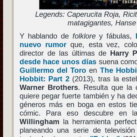
Legends: Caperucita Roja, Ricit
matagigantes, Hanse 
Y hablando de
folklore
y fábulas,
nuevo rumor
que, esta vez, co
director de las últimas de
Harry P
desde hace unos días
suena como 
Guillermo del Toro
en
The Hobbit
Hobbit: Part 2
(2013), tras la est
Warner Brothers
. Resulta que l
quiere pegar fuerte también y ha de
géneros más en boga en estos tiem
cómic. Para eso descubre en 
Willingham
la herramienta perfec
planeando una serie de televisió