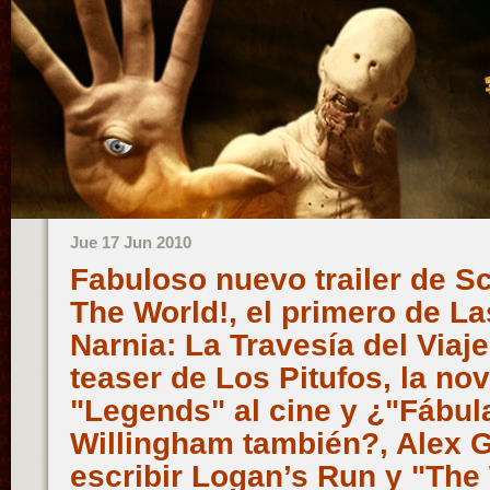
Jue 17 Jun 2010
Fabuloso nuevo trailer de Sc
The World!, el primero de La
Narnia: La Travesía del Viaje
teaser de Los Pitufos, la nov
"Legends" al cine y ¿"Fábula
Willingham también?, Alex 
escribir Logan’s Run y "The