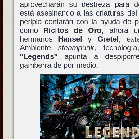
aprovecharán su destreza para de
está asesinando a las criaturas de
periplo contarán con la ayuda de 
como
Ricitos de Oro
, ahora u
hermanos
Hansel
y
Gretel
, ext
Ambiente
steampunk
, tecnologí
"Legends"
apunta a despiporre
gamberra de por medio.