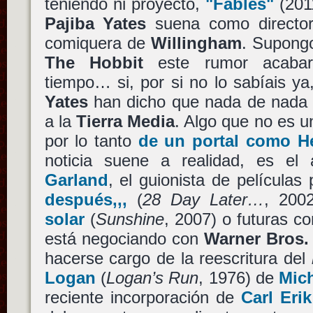
teniendo ni proyecto,
"Fables"
(2011
Pajiba
Yates
suena como director
comiquera de
Willingham
. Supongo
The Hobbit
este rumor acabar
tiempo… si, por si no lo sabíais ya
Yates
han dicho que nada de nada s
a la
Tierra Media
. Algo que no es u
por lo tanto
de un portal como He
noticia suene a realidad, es e
Garland
, el guionista de películ
después,,,
(
28 Day Later…
, 200
solar
(
Sunshine
, 2007) o futuras 
está negociando con
Warner Bros.
hacerse cargo de la reescritura del
Logan
(
Logan’s Run
, 1976) de
Mic
reciente incorporación de
Carl Eri