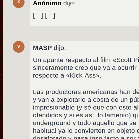
8
Anónimo
dijo:
[…] […]
9
MASP
dijo:
Un apunte respecto al film «Scott P
sinceramente creo que va a ocurrir
respecto a «Kick-Ass».
Las productoras americanas han de
y van a explotarlo a costa de un púb
impresionable (y sé que con esto a
ofendidos y si es así, lo lamento) 
underground y todo aquello que se 
habitual ya lo convierten en objeto
desaforado y pasa ipso facto a ser