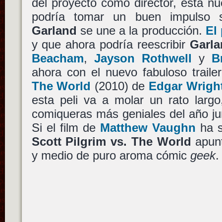
del proyecto como director, esta n
podría tomar un buen impulso 
Garland
se une a la producción.
El
y que ahora podría reescribir
Garla
Beacham
,
Jayson Rothwell
y
B
ahora con el nuevo fabuloso trail
The World
(2010) de
Edgar Wrigh
esta peli va a molar un rato largo
comiqueras más geniales del año j
Si el film de
Matthew Vaughn
ha 
Scott Pilgrim vs. The World
apun
y medio de puro aroma cómic
geek
.