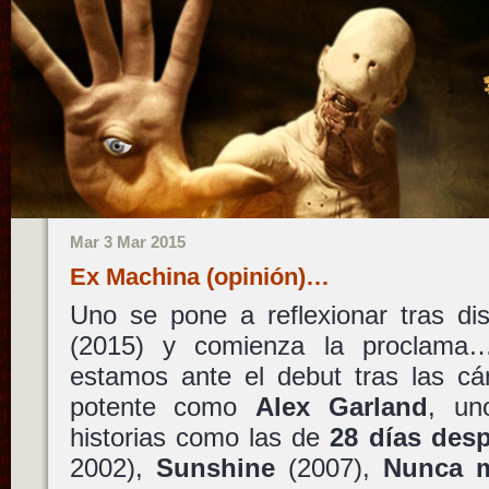
Mar 3 Mar 2015
Ex Machina (opinión)…
Uno se pone a reflexionar tras di
(2015) y comienza la proclama
estamos ante el debut tras las cá
potente como
Alex Garland
, un
historias como las de
28 días de
2002),
Sunshine
(2007),
Nunca 