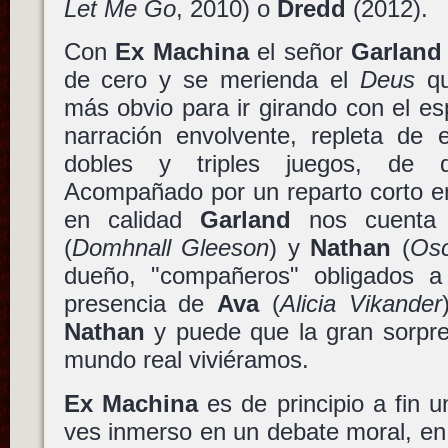
Let Me Go
, 2010) o
Dredd
(2012).
Con
Ex Machina
el señor
Garland
de cero y se merienda el
Deus
qu
más obvio para ir girando con el e
narración envolvente, repleta de 
dobles y triples juegos, de d
Acompañado por un reparto corto e
en calidad
Garland
nos cuenta 
(
Domhnall Gleeson
) y
Nathan
(
Osc
dueño, "compañeros" obligados a
presencia de
Ava
(
Alicia Vikander
Nathan
y puede que la gran sorpres
mundo real viviéramos.
Ex Machina
es de principio a fin un
ves inmerso en un debate moral, en 