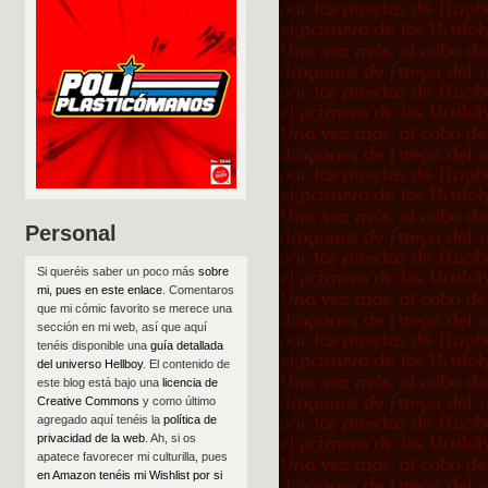
Personal
Si queréis saber un poco más
sobre
mi, pues en este enlace
. Comentaros
que mi cómic favorito se merece una
sección en mi web, así que aquí
tenéis disponible una
guía detallada
del universo Hellboy
. El contenido de
este blog está bajo una
licencia de
Creative Commons
y como último
agregado aquí tenéis la
política de
privacidad de la web
. Ah, si os
apatece favorecer mi culturilla, pues
en Amazon tenéis mi Wishlist por si