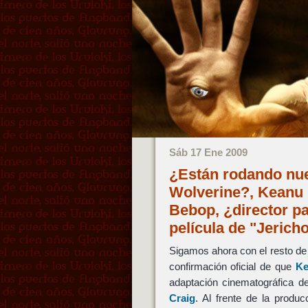
Sáb 17 Ene 2009
¿Están rodando nue
Wolverine?, Keanu 
Bebop, ¿director p
película de "Jerich
Sigamos ahora con el resto de 
confirmación oficial de que
Ke
adaptación cinematográfica d
Craig
. Al frente de la produ