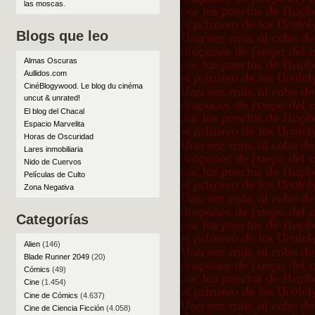
las moscas
.
Blogs que leo
Almas Oscuras
Aullidos.com
CinéBlogywood. Le blog du cinéma
uncut & unrated!
El blog del Chacal
Espacio Marvelita
Horas de Oscuridad
Lares inmobiliaria
Nido de Cuervos
Películas de Culto
Zona Negativa
Categorías
Alien
(146)
Blade Runner 2049
(20)
Cómics
(49)
Cine
(1.454)
Cine de Cómics
(4.637)
Cine de Ciencia Ficción
(4.058)