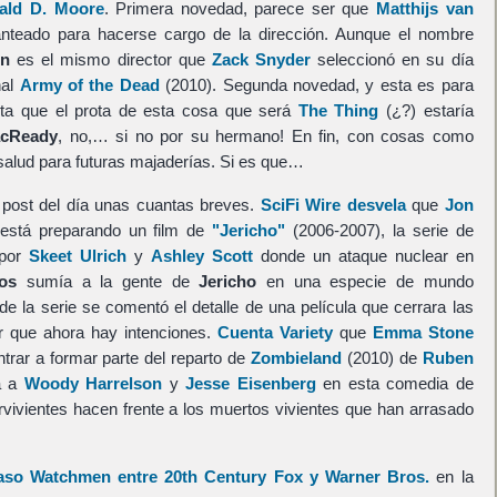
ald D. Moore
. Primera novedad, parece ser que
Matthijs van
nteado para hacerse cargo de la dirección. Aunque el nombre
en
es el mismo director que
Zack Snyder
seleccionó en su día
nal
Army of the Dead
(2010). Segunda novedad, y esta es para
nta que el prota de esta cosa que será
The Thing
(¿?) estaría
acReady
, no,… si no por su hermano! En fin, con cosas como
alud para futuras majaderías. Si es que…
post del día unas cuantas breves.
SciFi Wire desvela
que
Jon
está preparando un film de
"Jericho"
(2006-2007), la serie de
 por
Skeet Ulrich
y
Ashley Scott
donde un ataque nuclear en
os
sumía a la gente de
Jericho
en una especie de mundo
de la serie se comentó el detalle de una película que cerrara las
er que ahora hay intenciones.
Cuenta Variety
que
Emma Stone
ntrar a formar parte del reparto de
Zombieland
(2010) de
Ruben
a a
Woody Harrelson
y
Jesse Eisenberg
en esta comedia de
rvivientes hacen frente a los muertos vivientes que han arrasado
caso Watchmen entre 20th Century Fox y Warner Bros.
en la