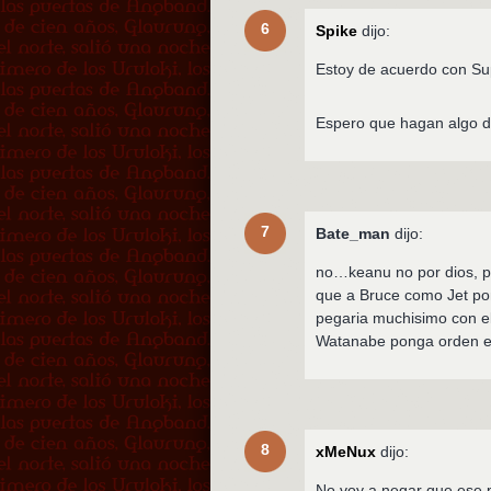
6
Spike
dijo:
Estoy de acuerdo con Sup
Espero que hagan algo de
7
Bate_man
dijo:
no…keanu no por dios, pe
que a Bruce como Jet pon
pegaria muchisimo con el
Watanabe ponga orden e
8
xMeNux
dijo:
No voy a negar que ese p