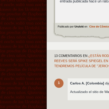
entrada publicada hace un rato
Publicado por
Uruloki
en
Cine de Cómic
13 COMENTARIOS
EN
¿ESTÁN RODA
REEVES SERÁ SPIKE SPIEGEL EN
TENDREMOS PELÍCULA DE "JERIC
1
Carlos A. [Colombia]
dij
Actualizado el sitio de W