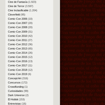
Cine de Fantasía
(1.923)
Cine de Terror
(3.597)
Cine Inclasificable
(1.204)
Cloverfield
(95)
Comic-Con 2006
(10)
Comic-Con 2007
(20)
Comic-Con 2008
(20)
Comic-Con 2009
(31)
Comic-Con 2010
(42)
Comic-Con 2011
(27)
Comic-Con 2012
(36)
Comic-Con 2013
(65)
Comic-Con 2014
(26)
Comic-Con 2015
(12)
Comic-Con 2016
(13)
Comic-Con 2017
(11)
Comic-Con 2018
(12)
Comic-Con 2019
(6)
Concept Art
(316)
Concursos
(172)
Crowdfunding
(1)
Curiosidades
(99)
Dark Universe
(2)
El Hobbit
(153)
Entrevistas
(16)