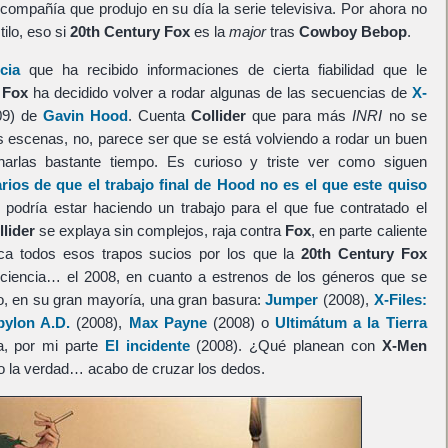
a compañía que produjo en su día la serie televisiva. Por ahora no
ilo, eso si
20th Century Fox
es la
major
tras
Cowboy Bebop
.
cia
que ha recibido informaciones de cierta fiabilidad que le
 Fox
ha decidido volver a rodar algunas de las secuencias de
X-
09) de
Gavin Hood
. Cuenta
Collider
que para más
INRI
no se
 escenas, no, parece ser que se está volviendo a rodar un buen
narlas bastante tiempo. Es curioso y triste ver como siguen
rios de que el trabajo final de
Hood
no es el que este quiso
podría estar haciendo un trabajo para el que fue contratado el
llider
se explaya sin complejos, raja contra
Fox
, en parte caliente
ca todos esos trapos sucios por los que la
20th Century Fox
iencia… el 2008, en cuanto a estrenos de los géneros que se
o, en su gran mayoría, una gran basura:
Jumper
(2008),
X-Files:
bylon A.D.
(2008),
Max Payne
(2008) o
Ultimátum a la Tierra
a, por mi parte
El incidente
(2008). ¿Qué planean con
X-Men
go la verdad… acabo de cruzar los dedos.