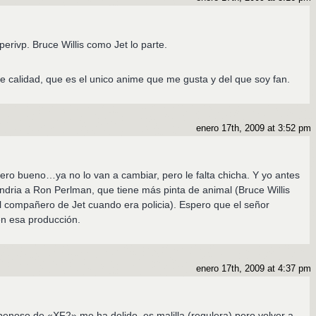
erivp. Bruce Willis como Jet lo parte.
 calidad, que es el unico anime que me gusta y del que soy fan.
enero 17th, 2009 at 3:52 pm
ro bueno…ya no lo van a cambiar, pero le falta chicha. Y yo antes
dria a Ron Perlman, que tiene más pinta de animal (Bruce Willis
 compañero de Jet cuando era policia). Espero que el señor
n esa producción.
enero 17th, 2009 at 4:37 pm
enoso de «XF2» me ha dolido, es malilla (regulera) pero volver a