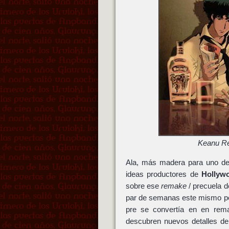
Keanu Re
Ala, más madera para uno de
ideas productores de
Hollyw
sobre ese
remake
/ precuela 
par de semanas este mismo por
pre se convertía en en rema
descubren nuevos detalles de