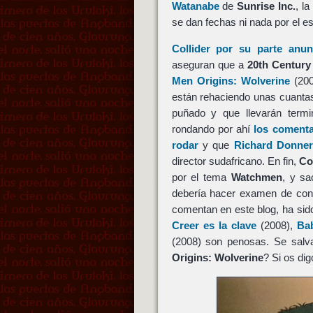
Watanabe
de
Sunrise Inc.
, l
se dan fechas ni nada por el est
Collider por su parte anun
aseguran que a
20th Century
Men Origins: Wolverine
(20
están rehaciendo unas cuantas
puñado y que llevarán termi
rondando por ahí
los comenta
rodar
y que
Richard Donner
director sudafricano. En fin,
Co
por el tema
Watchmen
, y sa
debería hacer examen de conc
comentan en este blog, ha sid
Creer es la clave
(2008),
Ba
(2008) son penosas. Se salv
Origins: Wolverine
? Si os di