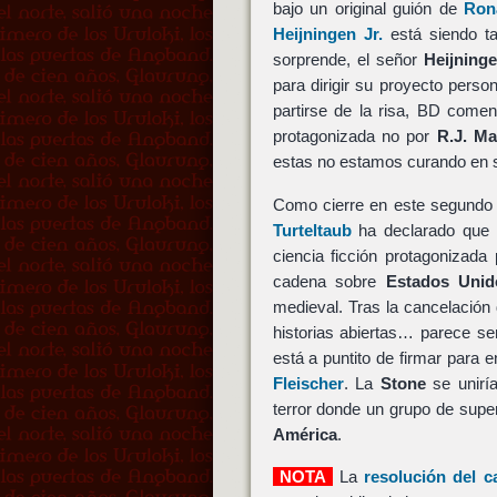
bajo un original guión de
Ron
Heijningen Jr.
está siendo ta
sorprende, el señor
Heijning
para dirigir su proyecto perso
partirse de la risa, BD come
protagonizada no por
R.J. M
estas no estamos curando en s
Como cierre en este segundo 
Turteltaub
ha declarado que 
ciencia ficción protagonizada
cadena sobre
Estados Unid
medieval. Tras la cancelación 
historias abiertas… parece s
está a puntito de firmar para e
Fleischer
. La
Stone
se unirí
terror donde un grupo de supe
América
.
NOTA
La
resolución del 