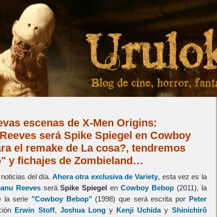
vas escenas de X-Men Origins:
Reeves será Spike Spiegel en Cowboy
ara el remake de La cosa?, tendremos
o" y fichajes de Zombieland…
noticias del día.
Ahora otra exclusiva de Variety
, esta vez es la
anu Reeves
será
Spike Spiegel
en
Cowboy Bebop
(2011), la
e la serie
"Cowboy Bebop"
(1998) que será escrita por
Peter
cción
Erwin Stoff
,
Joshua Long
y
Kenji Uchida
y
Shinichirô