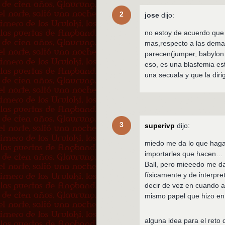
2
jose
dijo:
no estoy de acuerdo que 
mas,respecto a las demas 
parecen(jumper, babylon 
eso, es una blasfemia es
una secuala y que la diri
3
superivp
dijo:
miedo me da lo que hag
importarles que hacen… v
Ball, pero mieeedo me d
físicamente y de interpre
decir de vez en cuando a
mismo papel que hizo en
alguna idea para el reto 