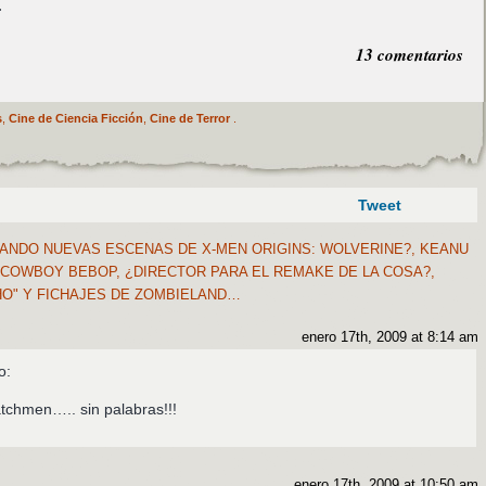
.
13 comentarios
s
,
Cine de Ciencia Ficción
,
Cine de Terror
.
Tweet
NDO NUEVAS ESCENAS DE X-MEN ORIGINS: WOLVERINE?, KEANU
 COWBOY BEBOP, ¿DIRECTOR PARA EL REMAKE DE LA COSA?,
HO" Y FICHAJES DE ZOMBIELAND…
enero 17th, 2009 at 8:14 am
o:
atchmen….. sin palabras!!!
enero 17th, 2009 at 10:50 am