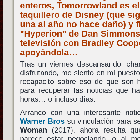
enteros, Tomorrowland es el
taquillero de Disney (que si
una al año no hace daño) y 
"Hyperion" de Dan Simmons 
televisión con Bradley Coo
apoyándola…
Tras un viernes descansando, char
disfrutando, me siento en mi puesto 
recapacito sobre eso de que son h
para recuperar las noticias que h
horas… o incluso días.
Arranco con una interesante noti
Warner Bros
su vinculación para s
Woman
(2017), ahora resulta q
parece estar negociando, o al m