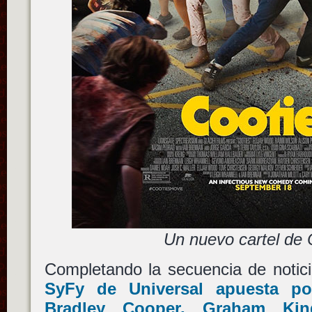
Un nuevo cartel de 
Completando la secuencia de notici
SyFy
de
Universal
apuesta p
Bradley Cooper
,
Graham Kin