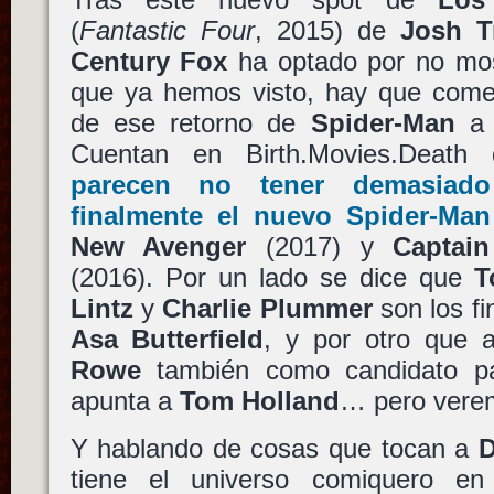
(
Fantastic Four
, 2015) de
Josh T
Century Fox
ha optado por no mo
que ya hemos visto, hay que comen
de ese retorno de
Spider-Man
a 
Cuentan en Birth.Movies.Deat
parecen no tener demasiado
finalmente el nuevo
Spider-Man
New Avenger
(2017) y
Captain
(2016). Por un lado se dice que
T
Lintz
y
Charlie Plummer
son los fi
Asa Butterfield
, y por otro que 
Rowe
también como candidato pa
apunta a
Tom Holland
… pero vere
Y hablando de cosas que tocan a
D
tiene el universo comiquero 