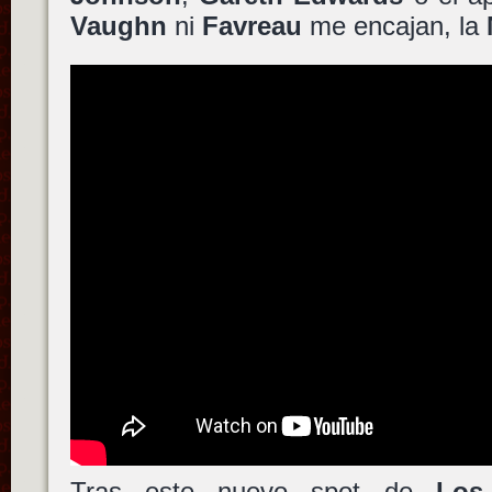
Vaughn
ni
Favreau
me encajan, la
Tras este nuevo spot de
Los