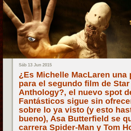
Sáb 13 Jun 2015
¿Es Michelle MacLaren una 
para el segundo film de Star
Anthology?, el nuevo spot d
Fantásticos sigue sin ofrec
sobre lo ya visto (y esto ha
bueno), Asa Butterfield se q
carrera Spider-Man y Tom H