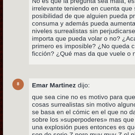
No es que la pregunta sea mala, es
irrelevante teniendo en cuenta que
posibilidad de que alguien pueda p
consuma y además pueda aumentar
niveles surrealistas sin perjudica
importa que pueda volar o no? ¿Ac
primero es imposible? ¿No queda cl
ficción? ¿Qué mas da que vuele o 
8
Emar Martinez
dijo:
que sea cine no es motivo para que
cosas surrealistas sin motivo alguno,
se basa en el cómic en el que no d
sobre los »superpoderes» mas que 
una explosión pues entonces es que
son de serie Z pero muy muy Z el pl