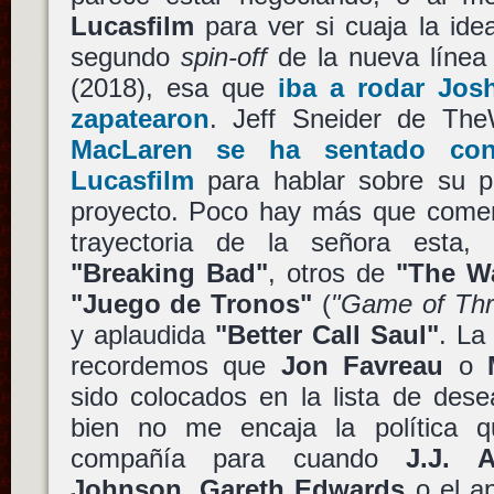
Lucasfilm
para ver si cuaja la ide
segundo
spin-off
de la nueva líne
(2018), esa que
iba a rodar
Jos
zapatearon
. Jeff Sneider de T
MacLaren
se ha sentado con 
Lucasfilm
para hablar sobre su po
proyecto. Poco hay más que coment
trayectoria de la señora esta,
"Breaking Bad"
, otros de
"The W
"Juego de Tronos"
(
"Game of Thr
y aplaudida
"Better Call Saul"
. La
recordemos que
Jon Favreau
o
sido colocados en la lista de dese
bien no me encaja la política q
compañía para cuando
J.J. 
Johnson
,
Gareth Edwards
o el a