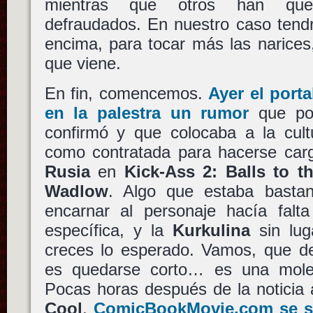
mientras que otros han que
defraudados. En nuestro caso ten
encima, para tocar más las narices
que viene.
En fin, comencemos.
Ayer el port
en la palestra un rumor
que po
confirmó y que colocaba a la cult
como contratada para hacerse car
Rusia
en
Kick-Ass 2: Balls to t
Wadlow
. Algo que estaba bastan
encarnar al personaje hacía fal
específica, y la
Kurkulina
sin lug
creces lo esperado. Vamos, que de
es quedarse corto… es una mole 
Pocas horas después de la noticia
Cool
,
ComicBookMovie.com se s