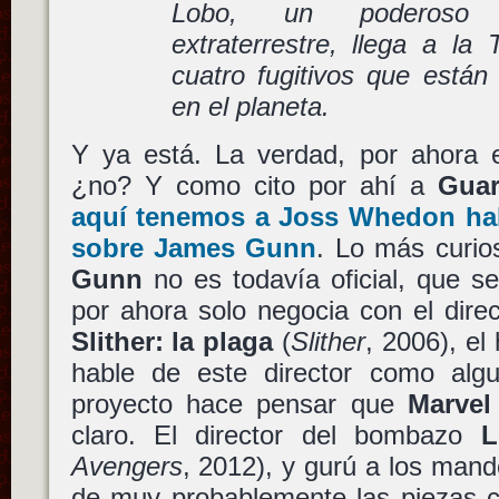
Lobo, un poderoso c
extraterrestre, llega a la
cuatro fugitivos que están
en el planeta.
Y ya está. La verdad, por ahora
¿no? Y como cito por ahí a
Guar
aquí tenemos a Joss Whedon ha
sobre James Gunn
. Lo más curio
Gunn
no es todavía oficial, que 
por ahora solo negocia con el dire
Slither: la plaga
(
Slither
, 2006), e
hable de este director como algu
proyecto hace pensar que
Marvel
claro. El director del bombazo
L
Avengers
, 2012), y gurú a los mand
de muy probablemente las piezas c