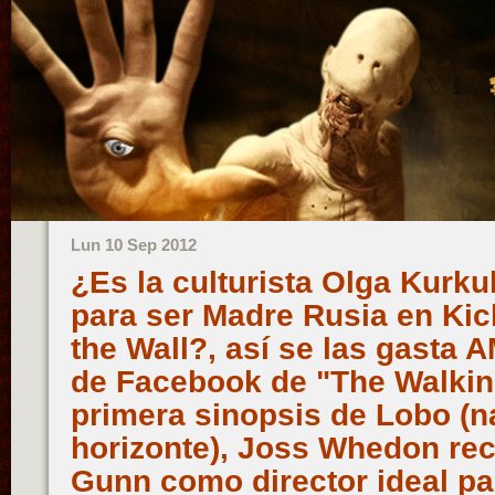
Lun 10 Sep 2012
¿Es la culturista Olga Kurkul
para ser Madre Rusia en Kick
the Wall?, así se las gasta 
de Facebook de "The Walkin
primera sinopsis de Lobo (n
horizonte), Joss Whedon r
Gunn como director ideal pa