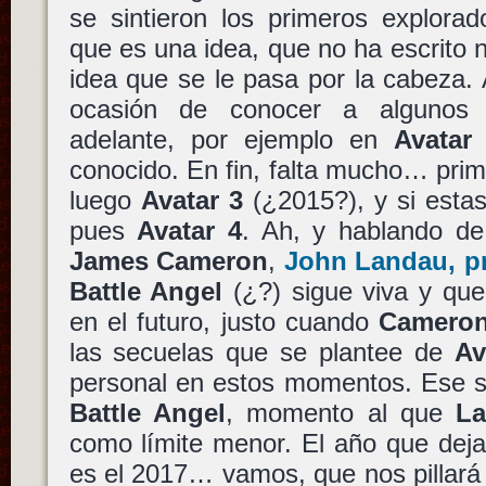
se sintieron los primeros explorad
que es una idea, que no ha escrito 
idea que se le pasa por la cabeza.
ocasión de conocer a algunos
adelante, por ejemplo en
Avatar
(
conocido. En fin, falta mucho… pri
luego
Avatar 3
(¿2015?), y si estas
pues
Avatar 4
. Ah, y hablando de
James Cameron
,
John Landau, pr
Battle Angel
(¿?) sigue viva y qu
en el futuro, justo cuando
Camero
las secuelas que se plantee de
Av
personal en estos momentos. Ese s
Battle Angel
, momento al que
L
como límite menor. El año que dej
es el 2017… vamos, que nos pillará