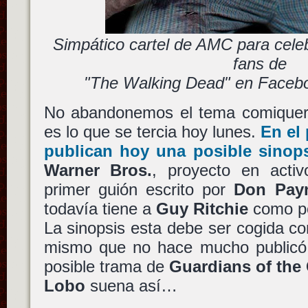
Simpático cartel de AMC para celeb
fans de
"The Walking Dead" en Face
No abandonemos el tema comiquer
es lo que se tercia hoy lunes.
En el 
publican hoy una posible sinop
Warner Bros.
, proyecto en acti
primer guión escrito por
Don Pay
todavía tiene a
Guy Ritchie
como po
La sinopsis esta debe ser cogida con
mismo que no hace mucho publicó 
posible trama de
Guardians of the
Lobo
suena así…