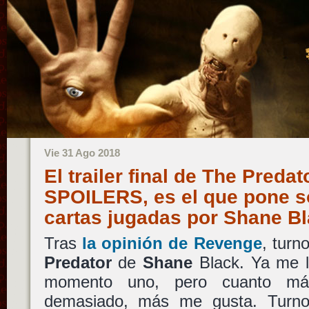
Vie 31 Ago 2018
El trailer final de The Preda
SPOILERS, es el que pone s
cartas jugadas por Shane B
Tras
la opinión de
Revenge
, turno
Predator
de
Shane
Black. Ya me l
momento uno, pero cuanto má
demasiado, más me gusta. Tur