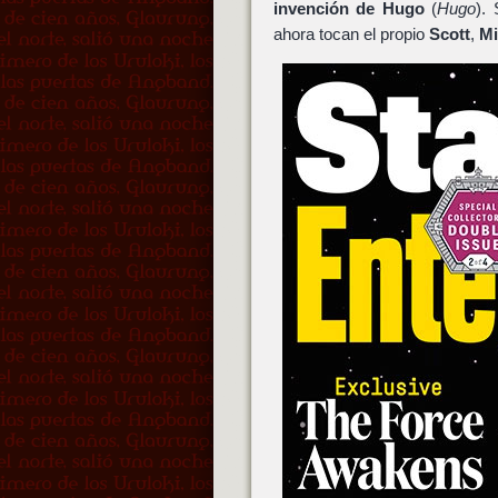
invención de Hugo
(
Hugo
).
ahora tocan el propio
Scott
,
Mi