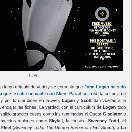
Finn
un largo artículo de Variety se comenta que
John Logan
ha sido
a que le eche un cable con
Alien: Paradise Lost
, la secuela de
 y por lo que dicen en la web,
Logan
y
Scott
dan vueltas a la
 encajar las fichas. La verdad, con el currículum de
Logan
todo
 salido grandes cosas como las nominadas al Oscar
Gladiator
o
proyectos molones como
Skyfall
, la musical
Sweeney Todd, el
 Fleet
(
Sweeney Todd: The Demon Barber of Fleet Street
), o
La