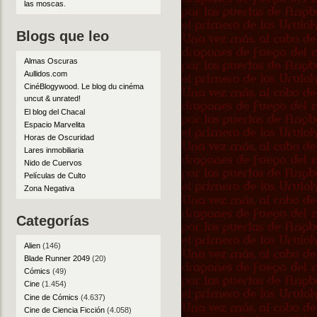
las moscas
.
Blogs que leo
Almas Oscuras
Aullidos.com
CinéBlogywood. Le blog du cinéma
uncut & unrated!
El blog del Chacal
Espacio Marvelita
Horas de Oscuridad
Lares inmobiliaria
Nido de Cuervos
Películas de Culto
Zona Negativa
Categorías
Alien
(146)
Blade Runner 2049
(20)
Cómics
(49)
Cine
(1.454)
Cine de Cómics
(4.637)
Cine de Ciencia Ficción
(4.058)