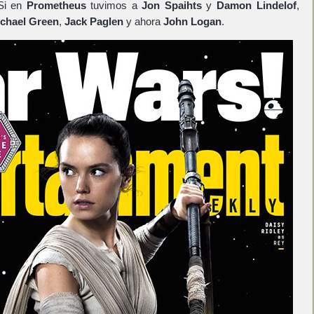
 Si en
Prometheus
tuvimos a
Jon Spaihts
y
Damon Lindelof
,
chael Green
,
Jack Paglen
y ahora
John Logan
.