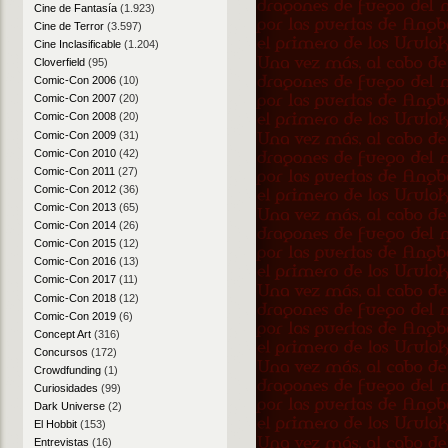
Cine de Fantasía
(1.923)
Cine de Terror
(3.597)
Cine Inclasificable
(1.204)
Cloverfield
(95)
Comic-Con 2006
(10)
Comic-Con 2007
(20)
Comic-Con 2008
(20)
Comic-Con 2009
(31)
Comic-Con 2010
(42)
Comic-Con 2011
(27)
Comic-Con 2012
(36)
Comic-Con 2013
(65)
Comic-Con 2014
(26)
Comic-Con 2015
(12)
Comic-Con 2016
(13)
Comic-Con 2017
(11)
Comic-Con 2018
(12)
Comic-Con 2019
(6)
Concept Art
(316)
Concursos
(172)
Crowdfunding
(1)
Curiosidades
(99)
Dark Universe
(2)
El Hobbit
(153)
Entrevistas
(16)