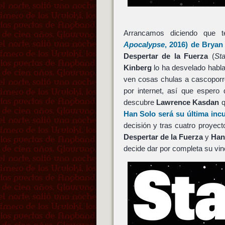
Arrancamos diciendo que 
Apocalypse
, 2016) de
Bryan
Despertar de la Fuerza
(
St
Kinberg
lo ha desvelado habl
ven cosas chulas a cascoporr
por internet, así que esper
descubre
Lawrence Kasdan
q
Han Solo
será su última incu
decisión y tras cuatro proyec
Despertar de la Fuerza
y
Han
decide dar por completa su vi