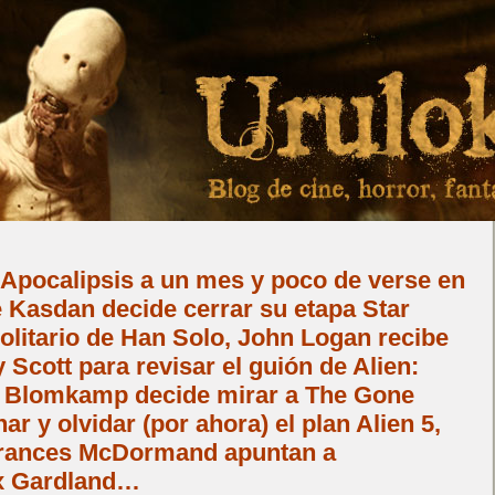
: Apocalipsis a un mes y poco de verse en
 Kasdan decide cerrar su etapa Star
solitario de Han Solo, John Logan recibe
 Scott para revisar el guión de Alien:
ll Blomkamp decide mirar a The Gone
r y olvidar (por ahora) el plan Alien 5,
Frances McDormand apuntan a
ex Gardland…