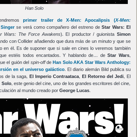
Han Solo
tendremos
primer trailer de
X-Men: Apocalipsis
(
X-Men:
 Singer
se verá como compañero del estreno de
Star Wars: El
ar Wars: The Force Awakens
). El productor / guionista
Simon
ando con Collider añadiendo que dura más de un minuto y que se
o en él. Es de suponer que si sale en cines lo veremos también
o que estéis todos encantados. Y hablando de… de
Star Wars
,
ue el guión del
spin-off
de
Han Solo
AKA
Star Wars Anthology:
rsión en el universo galáctico
. El diario alemán Bild publica su
tos de la saga,
El Imperio Contraataca
,
El Retorno del Jedi
, El
 Solo
, este genio del cine, uno de los grandes escritores del cine,
nculación al mundo creado por
George Lucas
.