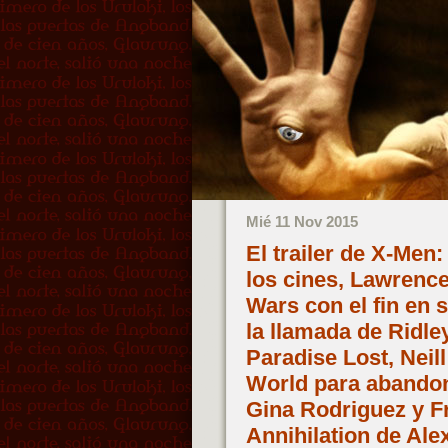
Mié 11 Nov 2015
El trailer de X-Men
los cines, Lawrence
Wars con el fin en 
la llamada de Ridley
Paradise Lost, Nei
World para abandona
Gina Rodriguez y 
Annihilation de Al