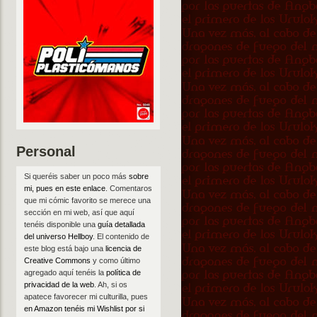
Personal
Si queréis saber un poco más
sobre
mi, pues en este enlace
. Comentaros
que mi cómic favorito se merece una
sección en mi web, así que aquí
tenéis disponible una
guía detallada
del universo Hellboy
. El contenido de
este blog está bajo una
licencia de
Creative Commons
y como último
agregado aquí tenéis la
política de
privacidad de la web
. Ah, si os
apatece favorecer mi culturilla, pues
en Amazon tenéis mi Wishlist por si