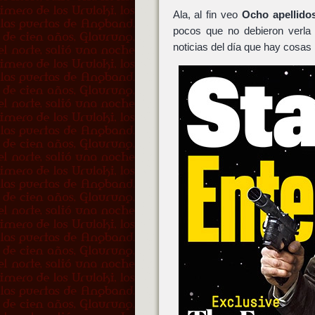
Ala, al fin veo
Ocho apellido
pocos que no debieron verla 
noticias del día que hay cosas