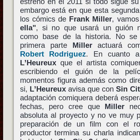
estreno en el 2011 si todo sigue su
embargo está en que esta segunda 
los cómics de
Frank Miller
, vamos
ella"
, si no que usará un guión n
como base de la historia. No se
primera parte
Miller
actuará como
Robert Rodriguez
. En cuanto
L’Heureux
que el artista comique
escribiendo el guión de la pel
momentos figura además como dire
si,
L’Heureux
avisa que con
Sin Ci
adaptación comiquera deberá esper
fechas, pero cree que
Miller
nece
absoluta al proyecto y no ve muy po
preparación de un film con el ro
productor termina su charla indic