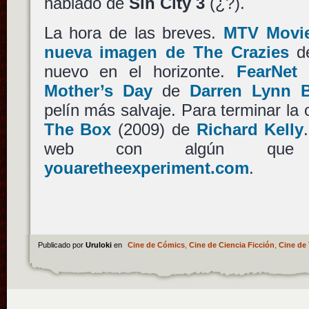
hablado de
Sin City 3
(¿?).
La hora de las breves.
MTV Movie
nueva imagen de The Crazies
d
nuevo en el horizonte.
FearNet
Mother’s Day
de
Darren Lynn 
pelín más salvaje. Para terminar la 
The Box
(2009) de
Richard Kelly
web con algún que 
youaretheexperiment.com
.
Publicado por
Uruloki
en
Cine de Cómics
,
Cine de Ciencia Ficción
,
Cine de 