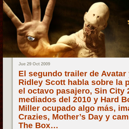
Jue 29 Oct 2009
El segundo trailer de Avatar 
Ridley Scott habla sobre la 
el octavo pasajero, Sin City 
mediados del 2010 y Hard Bo
Miller ocupado algo más, i
Crazies, Mother’s Day y cam
The Box…