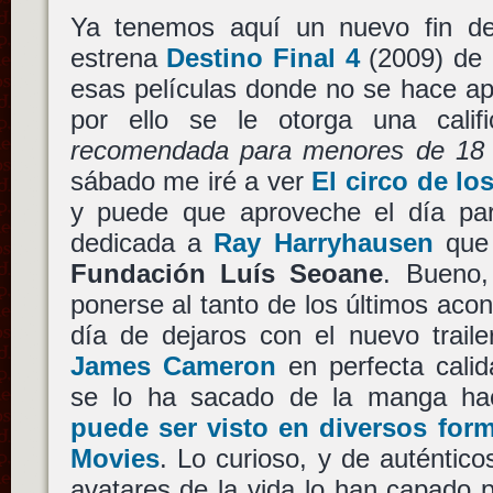
Ya tenemos aquí un nuevo fin 
estrena
Destino Final 4
(2009) de
esas películas donde no se hace apo
por ello se le otorga una calif
recomendada para menores de 18
sábado me iré a ver
El circo de lo
y puede que aproveche el día para
dedicada a
Ray Harryhausen
que 
Fundación Luís Seoane
. Bueno,
ponerse al tanto de los últimos acon
día de dejaros con el nuevo trail
James Cameron
en perfecta cali
se lo ha sacado de la manga ha
puede ser visto en diversos for
Movies
. Lo curioso, y de auténtic
avatares de la vida lo han capado 