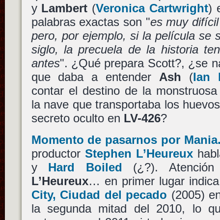
y
Lambert
(
Veronica Cartwright
) 
palabras exactas son "
es muy difíci
pero, por ejemplo, si la película se 
siglo, la precuela de la historia te
antes
". ¿Qué prepara Scott?, ¿se n
que daba a entender
Ash
(
Ian
contar el destino de la monstruosa
la nave que transportaba los huevos
secreto oculto en
LV-426
?
Momento de pasarnos por Mania
productor
Stephen L’Heureux
habl
y
Hard Boiled
(¿?). Atención
L’Heureux
… en primer lugar indic
City, Ciudad del pecado
(2005) en
la segunda mitad del 2010, lo que