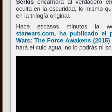
Serkis
encarnará al verdadero e
oculta en la oscuridad, lo mismo q
en la trilogía original.
Hace escasos minutos la w
starwars.com, ha publicado el 
Wars: The Force Awakens
(2015)
hará el culo agua, no lo podrás ni so