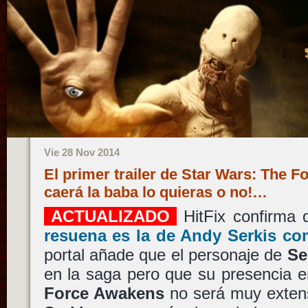
Vie 28 Nov 2014
El primer trailer de Star Wars: The F
caerá la baba lo quieras o no!…
ACTUALIZADO
HitFix confirma
resuena es la de
Andy Serkis
com
portal añade que el personaje de
Se
en la saga pero que su presencia 
Force Awakens
no será muy exten