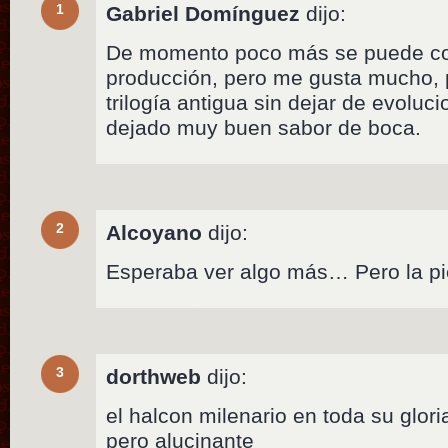
1
Gabriel Domínguez
dijo:
De momento poco más se puede co
producción, pero me gusta mucho, p
trilogía antigua sin dejar de evoluc
dejado muy buen sabor de boca.
2
Alcoyano
dijo:
Esperaba ver algo más… Pero la pie
3
dorthweb
dijo:
el halcon milenario en toda su glor
pero alucinante