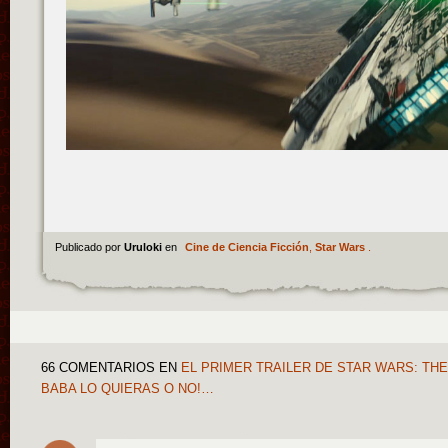
Publicado por
Uruloki
en
Cine de Ciencia Ficción
,
Star Wars
.
66 COMENTARIOS
EN
EL PRIMER TRAILER DE STAR WARS: TH
BABA LO QUIERAS O NO!…