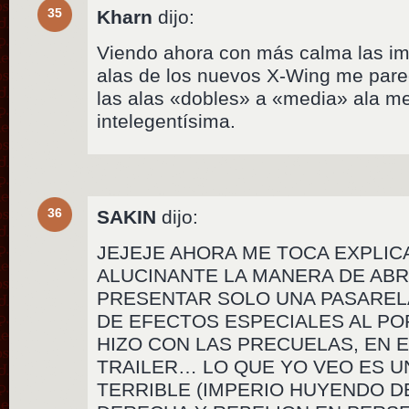
35
Kharn
dijo:
Viendo ahora con más calma las im
alas de los nuevos X-Wing me parec
las alas «dobles» a «media» ala m
intelegentísima.
36
SAKIN
dijo:
JEJEJE AHORA ME TOCA EXPLIC
ALUCINANTE LA MANERA DE AB
PRESENTAR SOLO UNA PASAREL
DE EFECTOS ESPECIALES AL P
HIZO CON LAS PRECUELAS, EN 
TRAILER… LO QUE YO VEO ES 
TERRIBLE (IMPERIO HUYENDO DE