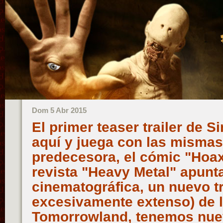
Dom 5 Abr 2015
El primer teaser trailer de Si
aquí y juega con las mismas
predecesora, el cómic "Hoax
revista "Heavy Metal" apunt
cinematográfica, un nuevo tr
excesivamente extenso) de 
Tomorrowland, tenemos nuev