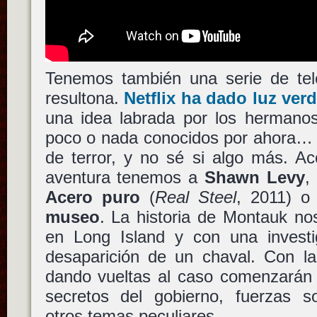
Tenemos también una serie de tele
resultona.
Netflix
ha dado luz ver
una idea labrada por los herman
poco o nada conocidos por ahora
de terror, y no sé si algo más. A
aventura tenemos a
Shawn Levy
,
Acero puro
(
Real Steel
, 2011) o
museo
. La historia de Montauk no
en Long Island y con una investig
desaparición de un chaval. Con la 
dando vueltas al caso comenzarán 
secretos del gobierno, fuerzas so
otros temas peculiares.