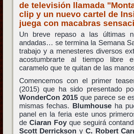
de televisión llamada "Mont
clip y un nuevo cartel de In
juega con macabras sensa
Un breve repaso a las últimas no
andadas… se termina la Semana San
trabajo y a menesteres diversos ex
acostumbrarte al tiempo libre 
caramelo que te quitan de las mano
Comencemos con el primer teaser
(2015) que ha sido presentado po
WonderCon 2015
que parece se es
mismas fechas.
Blumhouse
ha pue
panel en la feria este unos primer
de
Ciaran Foy
que seguirá contando
Scott Derrickson
y
C. Robert Carg