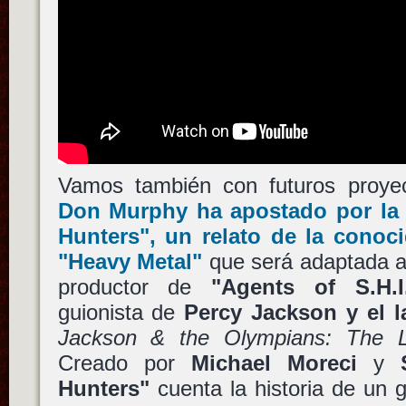
Vamos también con futuros proye
Don Murphy
ha apostado por la
Hunters"
, un relato de la conoc
"Heavy Metal"
que será adaptada a
productor de
"Agents of S.H.I.
guionista de
Percy Jackson y el l
Jackson & the Olympians: The Li
Creado por
Michael Moreci
y
Hunters"
cuenta la historia de un 