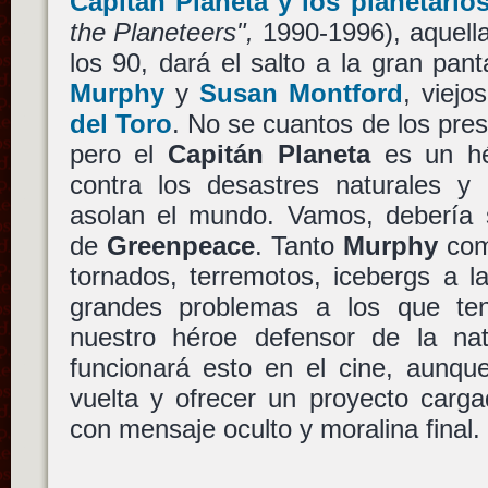
Capitán Planeta y los planetario
the Planeteers",
1990-1996), aquella
los 90, dará el salto a la gran pan
Murphy
y
Susan Montford
, viej
del Toro
. No se cuantos de los pres
pero el
Capitán Planeta
es un hé
contra los desastres naturales y
asolan el mundo. Vamos, debería 
de
Greenpeace
. Tanto
Murphy
co
tornados, terremotos, icebergs a l
grandes problemas a los que ten
nuestro héroe defensor de la na
funcionará esto en el cine, aunqu
vuelta y ofrecer un proyecto carga
con mensaje oculto y moralina final.