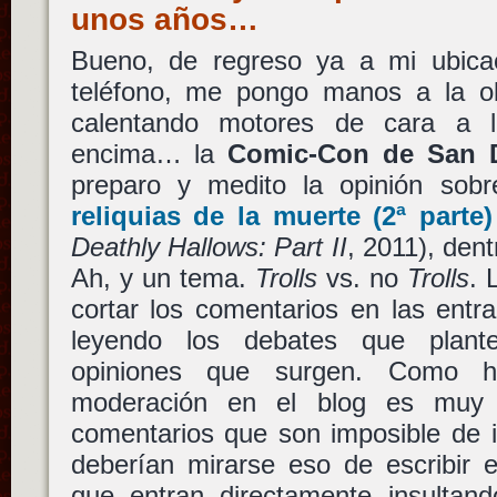
unos años…
Bueno, de regreso ya a mi ubicac
teléfono, me pongo manos a la o
calentando motores de cara a 
encima… la
Comic-Con de San 
preparo y medito la opinión sob
reliquias de la muerte (2ª parte)
Deathly Hallows: Part II
, 2011), dent
Ah, y un tema.
Trolls
vs. no
Trolls
. 
cortar los comentarios en las entr
leyendo los debates que plante
opiniones que surgen. Como ha
moderación en el blog es muy l
comentarios que son imposible de i
deberían mirarse eso de escribir
que entran directamente insultan