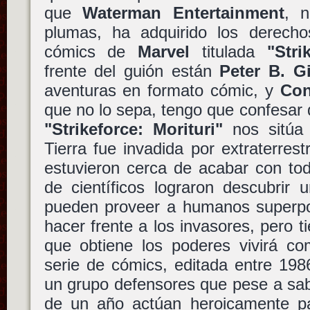
que
Waterman Entertainment
, 
plumas, ha adquirido los derech
cómics de
Marvel
titulada
"Stri
frente del guión están
Peter B. Gi
aventuras en formato cómic, y
Con
que no lo sepa, tengo que confesar 
"Strikeforce: Morituri"
nos sitúa 
Tierra fue invadida por extraterres
estuvieron cerca de acabar con to
de científicos lograron descubrir 
pueden proveer a humanos superpo
hacer frente a los invasores, pero 
que obtiene los poderes vivirá 
serie de cómics, editada entre 198
un grupo defensores que pese a sab
de un año actúan heroicamente par