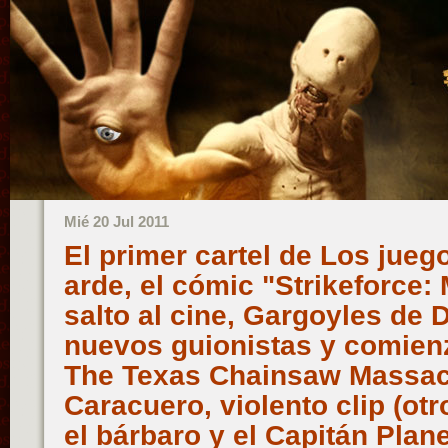
Mié 20 Jul 2011
El primer cartel de Los jue
arde, el cómic "Strikeforce: 
salto al cine, Gargoyles de 
nuevos guionistas y comienza
The Texas Chainsaw Massacr
Caracuero, violento clip (ot
el bárbaro y el Capitán Plan