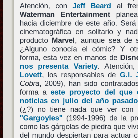
Atención, con
Jeff Beard
al fren
Waterman Entertainment
planea
hacia diciembre de este año. Será
cinematográfica en solitario y 
producto
Marvel
, aunque sea de s
¿Alguno conocía el cómic? Y ot
forma, esta vez en manos de
Disn
nos presenta Variety
. Atención
Lovett
, los responsables de
G.I. 
Cobra
, 2009), han sido contratad
forma a
este proyecto del que
noticias en julio del año pasad
(¿?) no tiene nada que ver con 
"Gargoyles"
(1994-1996) de la p
como las gárgolas de piedra que vi
del mundo despiertan para actuar 