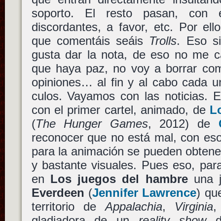
soporto. El resto pasan, con e
discordantes, a favor, etc. Por el
que comentáis seáis
Trolls
. Eso s
gusta dar la nota, de eso no me c
que haya paz, no voy a borrar com
opiniones… al fin y al cabo cada u
culos. Vayamos con las noticias. E
con el primer cartel, animado, de
L
(
The Hunger Games
, 2012) de
reconocer que no está mal, con es
para la animación se pueden obtene
y bastante visuales. Pues eso, par
en
Los juegos del hambre
una j
Everdeen
(
Jennifer Lawrence
) qu
territorio de
Appalachia
,
Virginia
,
gladiadora de un
reality show
di