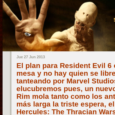
Jue 27 Jun 2013
El plan para Resident Evil 6 
mesa y no hay quien se libre
tanteando por Marvel Studio
elucubremos pues, un nuevo 
Rim mola tanto como los ant
más larga la triste espera, e
Hercules: The Thracian War