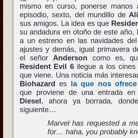
mismo en curso, ponerse manos a
episodio, sexto, del mundillo de
Al
sus amigos. La idea es que
Residen
su andadura en otoño de este año, l
a un estreno en las navidades del
ajustes y demás, igual primavera d
el señor
Anderson
como es, que
Resident Evil 6
llegue a los cines
que viene. Una noticia más interesa
Biohazard
es
la que nos ofrec
que proviene de una entrada e
Diesel
, ahora ya borrada, donde
siguiente…
Marvel has requested a me
for… haha, you probably k