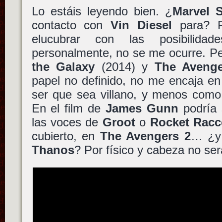
Lo estáis leyendo bien. ¿
Marvel 
contacto con
Vin Diesel
para? P
elucubrar con las posibilida
personalmente, no se me ocurre. P
the Galaxy
(2014) y
The Avenge
papel no definido, no me encaja e
ser que sea villano, y menos com
En el film de
James Gunn
podría 
las voces de
Groot
o
Rocket Rac
cubierto, en
The Avengers 2
… ¿y 
Thanos
? Por físico y cabeza no ser