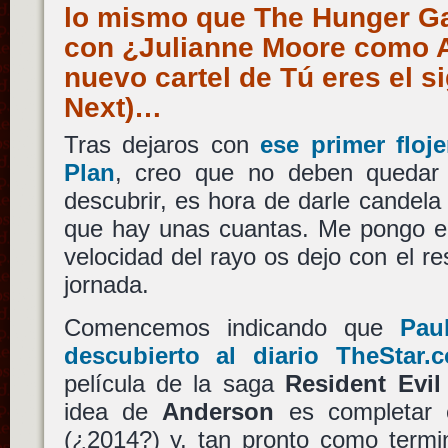
lo mismo que The Hunger G
con ¿Julianne Moore como 
nuevo cartel de Tú eres el s
Next)…
Tras dejaros con
ese primer floje
Plan
, creo que no deben quedar
descubrir, es hora de darle candela 
que hay unas cuantas. Me pongo el
velocidad del rayo os dejo con el r
jornada.
Comencemos indicando que
Pau
descubierto al diario TheStar.
película de la saga
Resident Evil
idea de
Anderson
es completar 
(¿2014?) y, tan pronto como termi