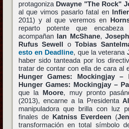
protagoniza
Dwayne "The Rock" 
al que vimos pasarlo fatal en
Infie
2011) y al que veremos en
Horn
reparto potente que encabez
acompañan
Ian McShane
,
Joseph
Rufus Sewell
o
Tobias Santelm
esto en Deadline
, que la veterana
haber sido tanteada por los direct
tratar de contar con ella de cara al 
Hunger Games: Mockingjay – 
Hunger Games: Mockingjay – Pa
que la
Moore
, muy pronto pasán
(2013), encarne a la Presidenta
A
manipuladora que brilla con luz p
finales de
Katniss Everdeen
(
Jen
transformación en total símbolo de