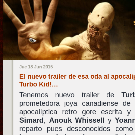
Jue 18 Jun 2015
El nuevo trailer de esa oda al apocali
Turbo Kid!…
Tenemos nuevo trailer de
Tur
prometedora joya canadiense de g
apocalíptica retro gore escrita y
Simard
,
Anouk Whissell
y
Yoann
reparto pues desconocidos com