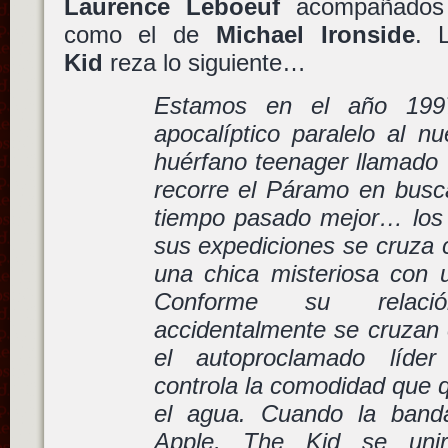
Laurence Leboeuf
acompañados p
como el de
Michael Ironside
. 
Kid
reza lo siguiente…
Estamos en el año 1997
apocalíptico paralelo al n
huérfano teenager llamado
recorre el Páramo en busca
tiempo pasado mejor… los
sus expediciones se cruza 
una chica misteriosa con 
Conforme su relaci
accidentalmente se cruzan 
el autoproclamado líd
controla la comodidad que
el agua. Cuando la band
Apple, The Kid se unir