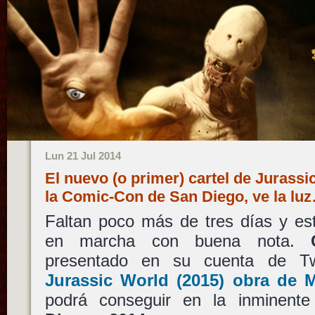
Lun 21 Jul 2014
El nuevo (o primer) cartel de Jurassi
la Comic-Con de San Diego, ve la lu
Faltan poco más de tres días y es
en marcha con buena nota.
presentado en su cuenta de T
Jurassic World
(2015) obra de
M
podrá conseguir en la inminent