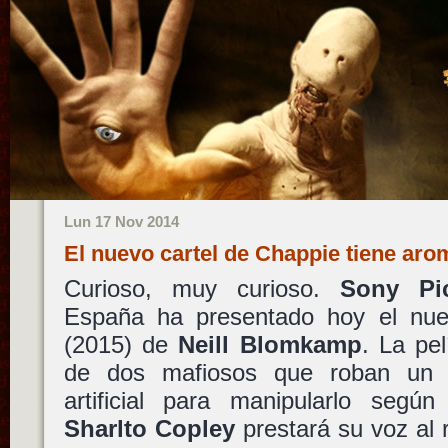
Lun 17 Nov 2014
El nuevo cartel de Chappie tiene ar
Curioso, muy curioso.
Sony Pic
España ha presentado hoy el nu
(2015) de
Neill Blomkamp
. La pel
de dos mafiosos que roban un ro
artificial para manipularlo según
Sharlto Copley
prestará su voz al 