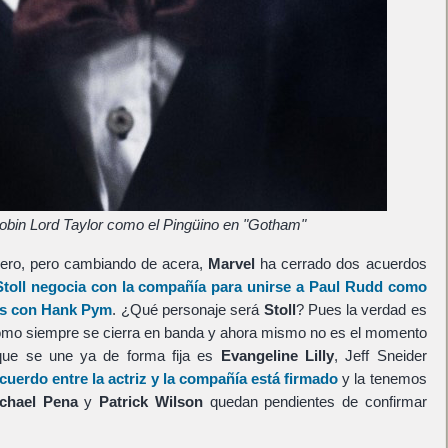
obin Lord Taylor como el Pingüino en "Gotham"
ero, pero cambiando de acera,
Marvel
ha cerrado dos acuerdos
toll
negocia con la compañía para unirse a
Paul Rudd
como
s
con
Hank Pym
. ¿Qué personaje será
Stoll
? Pues la verdad es
mo siempre se cierra en banda y ahora mismo no es el momento
 que se une ya de forma fija es
Evangeline Lilly
, Jeff Sneider
acuerdo entre la actriz y la compañía está firmado
y la tenemos
chael Pena
y
Patrick Wilson
quedan pendientes de confirmar