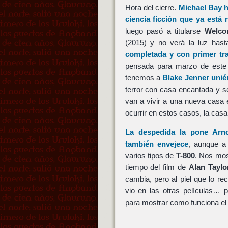
Hora del cierre.
Michael Bay
h
ciencia ficción que ya está 
luego pasó a titularse
Welco
(2015) y no verá la luz has
completada y con primer tra
pensada para marzo de este 
tenemos a
Blake Jenner
unié
terror con casa encantada y se
van a vivir a una nueva casa 
ocurrir en estos casos, la casa 
La despedida la pone
Arn
también envejece
, aunque a
varios tipos de
T-800
. Nos mos
tiempo del film de
Alan Taylo
cambia, pero al piel que lo 
vio en las otras películas… 
para mostrar como funciona el