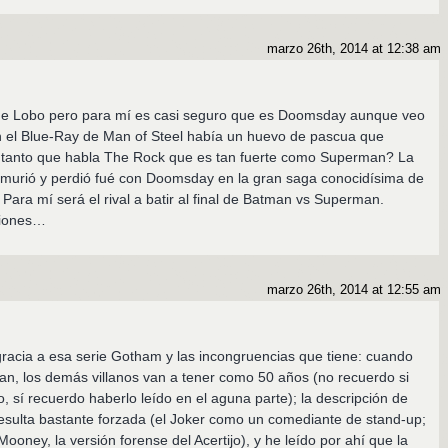
marzo 26th, 2014 at 12:38 am
de Lobo pero para mí es casi seguro que es Doomsday aunque veo
n el Blue-Ray de Man of Steel había un huevo de pascua que
tanto que habla The Rock que es tan fuerte como Superman? La
murió y perdió fué con Doomsday en la gran saga conocidísima de
ara mí será el rival a batir al final de Batman vs Superman.
ciones…
marzo 26th, 2014 at 12:55 am
 gracia a esa serie Gotham y las incongruencias que tiene: cuando
n, los demás villanos van a tener como 50 años (no recuerdo si
so, sí recuerdo haberlo leído en el aguna parte); la descripción de
esulta bastante forzada (el Joker como un comediante de stand-up;
Mooney, la versión forense del Acertijo), y he leído por ahí que la