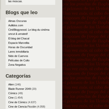
las moscas
.
Blogs que leo
Almas Oscuras
Aullidos.com
CinéBlogywood. Le blog du cinéma
uncut & unrated!
El blog del Chacal
Espacio Marvelita
Horas de Oscuridad
Lares inmobiliaria
Nido de Cuervos
Películas de Culto
Zona Negativa
Categorías
Alien
(146)
Blade Runner 2049
(20)
Cómics
(49)
Cine
(1.454)
Cine de Cómics
(4.637)
Cine de Ciencia Ficción
(4.058)