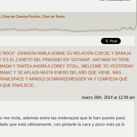
s
,
Cine de Ciencia Ficción
,
Cine de Terror
.
 ROCK" JOHNSON HABLA SOBRE SU RELACIÓN CON DC Y BARAJA
 ES EL CARETO DEL PINGÜINO EN "GOTHAM", ANT-MAN YA TIENE
MADA Y TANTEA AHORA A COREY STOLL, WELCOME TO YESTERDAY
MANAC Y SE APLAZA HASTA ENERO DEL AÑO QUE VIENE, MÁS
CRAWLSPACE Y ARNOLD SCHWARZENEGGER VA Y CONFIESA QUE
R QUE ENVEJECE…
marzo 26th, 2014 at 12:09 am
:
 me mola, además entre las melenazas que le han puesto para
lado que está ultimamante, con pintarle la cara y poco más ya lo