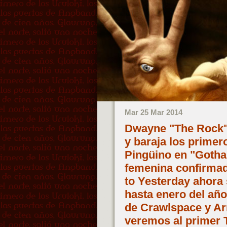
Mar 25 Mar 2014
Dwayne "The Rock" 
y baraja los primero
Pingüino en "Gotha
femenina confirmad
to Yesterday ahora 
hasta enero del año
de Crawlspace y Ar
veremos al primer 