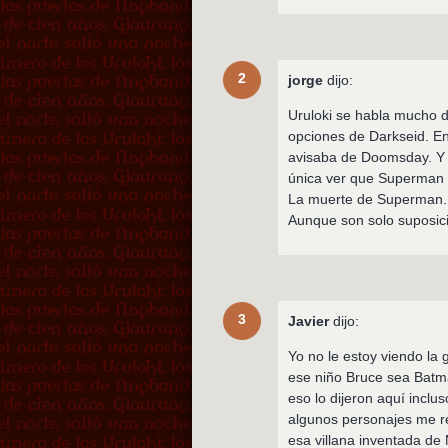
2
jorge
dijo:
Uruloki se habla mucho 
opciones de Darkseid. E
avisaba de Doomsday. Y 
única ver que Superman 
La muerte de Superman. P
Aunque son solo suposi
3
Javier
dijo:
Yo no le estoy viendo la
ese niño Bruce sea Batma
eso lo dijeron aquí inclu
algunos personajes me r
esa villana inventada de 