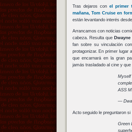
Tras dejaros con
el primer 
mañana
,
Tom Cruise
en form
están levantando interés desd
Arrancamos con noticias comiq
cabeza. Resulta que
Dwayne 
fan sobre su vinculación c
protagonizar. En primer lugar
que encarnará en la gran pa
jamás trasladado al cine y qu
Myself
comple
ASS M
— Dwa
Acto seguido le preguntaron si 
Green 
superh