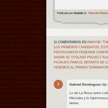
Publicado por
Uruloki
en
Cine de Cómic
11 COMENTARIOS
EN
DWAYNE "THE
LOS PRIMEROS CANDIDATOS, ESTE
PROTAGONISTA FEMENINA CONFIR
AHORA SE TITULARÁ PROJECT AL
FICHAJES PARA EL REPARTO DE 
VEREMOS AL PRIMER TERMINATO
1
Gabriel Domínguez
dijo
Lo de La Roca como Lobo
Hércules y lo hipermuscu
tienes