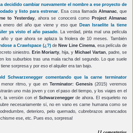
a decidido cambiar nuevamente el nombre a ese proyecto de
rodado y listo para estrenar
. Esa cosa llamada
Almanac
, que
me to Yesterday
, ahora se conocerá como
Project Almanac
ta enero del año que viene y eso que
Dean Israelite
la tiene
iler ya visto el año pasado
. La verdad, pinta mal una película
año y que ahora se aplaza la friolera de 10 meses. También
ndose a
Crawlspace
(¿?)
de
New Line Cinema
, esa película de
creto siniestro.
Erin Moriarty
, hija, y
Michael Vartan
, padre, se
en los suburbios tras una mala racha del segundo. Lo que suele
tiene sorpresa y por eso el alquiler era tan bajo.
old Schwarzenegger
comentando que la carne terminator
 menor ritmo, y que en
Terminator: Genesis
(2015) veremos
trarán uno más joven y con el paso del tiempo, y los viajes en el
r
, la versión con el
Schwarzenegger
de ahora. El esqueleto no
recubre necesariamente sí, no en vano es carne humana como se
podredumbre, deterioro, pelo quemado, cubrebrazos arrancados
 chisme ese, etc. Pues eso, sorpresa!
11 comentarios