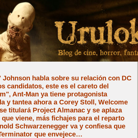
Johnson habla sobre su relación con DC
s candidatos, este es el careto del
m", Ant-Man ya tiene protagonista
a y tantea ahora a Corey Stoll, Welcome
se titulará Project Almanac y se aplaza
 que viene, más fichajes para el reparto
nold Schwarzenegger va y confiesa que
Terminator que envejece…