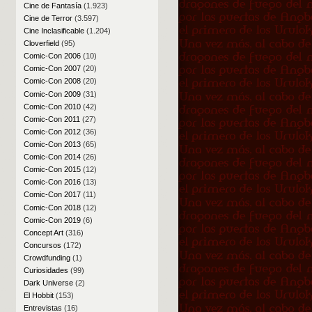
Cine de Fantasía
(1.923)
Cine de Terror
(3.597)
Cine Inclasificable
(1.204)
Cloverfield
(95)
Comic-Con 2006
(10)
Comic-Con 2007
(20)
Comic-Con 2008
(20)
Comic-Con 2009
(31)
Comic-Con 2010
(42)
Comic-Con 2011
(27)
Comic-Con 2012
(36)
Comic-Con 2013
(65)
Comic-Con 2014
(26)
Comic-Con 2015
(12)
Comic-Con 2016
(13)
Comic-Con 2017
(11)
Comic-Con 2018
(12)
Comic-Con 2019
(6)
Concept Art
(316)
Concursos
(172)
Crowdfunding
(1)
Curiosidades
(99)
Dark Universe
(2)
El Hobbit
(153)
Entrevistas
(16)