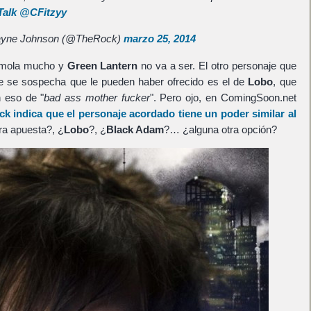
Talk
@CFitzyy
yne Johnson (@TheRock)
marzo 25, 2014
 mola mucho y
Green Lantern
no va a ser. El otro personaje que
 se sospecha que le pueden haber ofrecido es el de
Lobo
, que
n eso de "
bad ass mother fucker
". Pero ojo, en ComingSoon.net
ck
indica que el personaje acordado tiene un poder similar al
ra apuesta?, ¿
Lobo
?, ¿
Black Adam
?… ¿alguna otra opción?