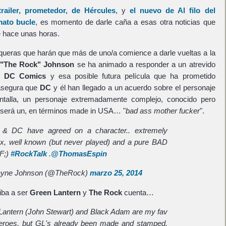
trailer, prometedor, de
Hércules
, y
el nuevo de
Al filo del
ato bucle
, es momento de darle caña a esas otra noticias que
e hace unas horas.
ueras que harán que más de uno/a comience a darle vueltas a la
"The Rock" Johnson
se ha animado a responder a un atrevido
on
DC Comics
y esa posible futura película que ha prometido
 asegura que
DC
y él han llegado a un acuerdo sobre el personaje
ntalla, un personaje extremadamente complejo, conocido pero
e será un, en términos made in USA… "
bad ass mother fucker
".
 & DC have agreed on a character.. extremely
x, well known (but never played) and a pure BAD
F;)
#RockTalk
.
@ThomasEspin
yne Johnson (@TheRock)
marzo 25, 2014
iba a ser
Green Lantern
y
The Rock
cuenta…
Lantern (John Stewart) and Black Adam are my fav
eroes, but GL's already been made and stamped.