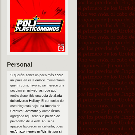
Personal
Si queréis saber un poco más
sobre
mi, pues en este enlace
. Comentaros
que mi cómic favorito se merece una
sección en mi web, así que aquí
tenéis disponible una
guía detallada
del universo Hellboy
. El contenido de
este blog está bajo una
licencia de
Creative Commons
y como último
agregado aquí tenéis la
política de
privacidad de la web
. Ah, si os
apatece favorecer mi culturilla, pues
en Amazon tenéis mi Wishlist por si