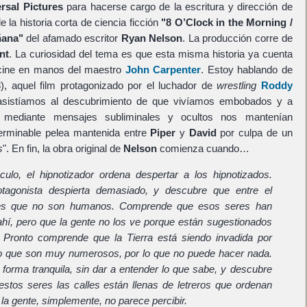
rsal Pictures
para hacerse cargo de la escritura y dirección de
 la historia corta de ciencia ficción
"8 O’Clock in the Morning /
ñana"
del afamado escritor
Ryan Nelson
. La producción corre de
nt
. La curiosidad del tema es que esta misma historia ya cuenta
 cine en manos del maestro
John Carpenter
. Estoy hablando de
8), aquel film protagonizado por el luchador de
wrestling
Roddy
sistíamos al descubrimiento de que vivíamos embobados y a
 mediante mensajes subliminales y ocultos nos mantenían
terminable pelea mantenida entre
Piper
y
David
por culpa de un
s
". En fin, la obra original de
Nelson
comienza cuando…
ulo, el hipnotizador ordena despertar a los hipnotizados.
otagonista despierta demasiado, y descubre que entre el
res que no son humanos. Comprende que esos seres han
hí, pero que la gente no los ve porque están sugestionados
. Pronto comprende que la Tierra está siendo invadida por
ro que son muy numerosos, por lo que no puede hacer nada.
 forma tranquila, sin dar a entender lo que sabe, y descubre
tos seres las calles están llenas de letreros que ordenan
la gente, simplemente, no parece percibir.