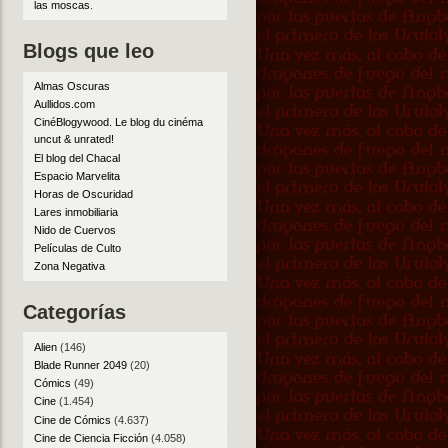
las moscas
.
Blogs que leo
Almas Oscuras
Aullidos.com
CinéBlogywood. Le blog du cinéma
uncut & unrated!
El blog del Chacal
Espacio Marvelita
Horas de Oscuridad
Lares inmobiliaria
Nido de Cuervos
Películas de Culto
Zona Negativa
Categorías
Alien
(146)
Blade Runner 2049
(20)
Cómics
(49)
Cine
(1.454)
Cine de Cómics
(4.637)
Cine de Ciencia Ficción
(4.058)