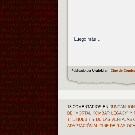
Luego más…
Publicado por
Uruloki
en
Cine de Cómic
18 COMENTARIOS
EN
DUNCAN JONE
DE "MORTAL KOMBAT: LEGACY" Y 
THE HOBBIT Y DE LAS VENTAJAS 
ADAPTACIÓN AL CINE DE "LAS O