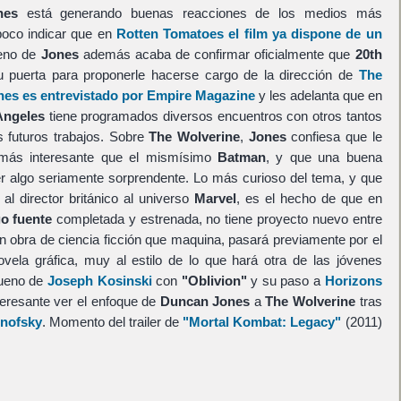
nes
está generando buenas reacciones de los medios más
poco indicar que en
Rotten Tomatoes el film ya dispone de un
ueno de
Jones
además acaba de confirmar oficialmente que
20th
 puerta para proponerle hacerse cargo de la dirección de
The
es es entrevistado por Empire Magazine
y les adelanta que en
Angeles
tiene programados diversos encuentros con otros tantos
s futuros trabajos. Sobre
The Wolverine
,
Jones
confiesa que le
más interesante que el mismísimo
Batman
, y que una buena
r algo seriamente sorprendente. Lo más curioso del tema, y que
 al director británico al universo
Marvel
, es el hecho de que en
o fuente
completada y estrenada, no tiene proyecto nuevo entre
n obra de ciencia ficción que maquina, pasará previamente por el
vela gráfica, muy al estilo de lo que hará otra de las jóvenes
bueno de
Joseph Kosinski
con
"Oblivion"
y su paso a
Horizons
nteresante ver el enfoque de
Duncan Jones
a
The Wolverine
tras
onofsky
. Momento del trailer de
"Mortal Kombat: Legacy"
(2011)