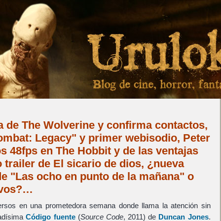
 de The Wolverine y confirma contactos,
Kombat: Legacy" y primer webisodio, Peter
s 48fps en The Hobbit y de las ventajas
trailer de El sicario de dios, ¿nueva
de "Las ocho en punto de la mañana" o
ivos?…
rsos en una prometedora semana donde llama la atención sin
radísima
Código fuente
(
Source Code
, 2011) de
Duncan Jones
.