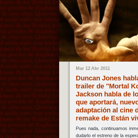
Mar 12 Abr 2011
Duncan Jones habla
trailer de "Mortal 
Jackson habla de lo
que aportará, nuevo 
adaptación al cine 
remake de Están v
Pues nada, continuamos inme
dudarlo el estreno de la espe