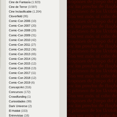
Cine de Fantasía
(1.923)
Cine de Terror
(3.597)
Cine Inclasificable
(1.204)
Cloverfield
(95)
Comic-Con 2006
(10)
Comic-Con 2007
(20)
Comic-Con 2008
(20)
Comic-Con 2009
(31)
Comic-Con 2010
(42)
Comic-Con 2011
(27)
Comic-Con 2012
(36)
Comic-Con 2013
(65)
Comic-Con 2014
(26)
Comic-Con 2015
(12)
Comic-Con 2016
(13)
Comic-Con 2017
(11)
Comic-Con 2018
(12)
Comic-Con 2019
(6)
Concept Art
(316)
Concursos
(172)
Crowdfunding
(1)
Curiosidades
(99)
Dark Universe
(2)
El Hobbit
(153)
Entrevistas
(16)