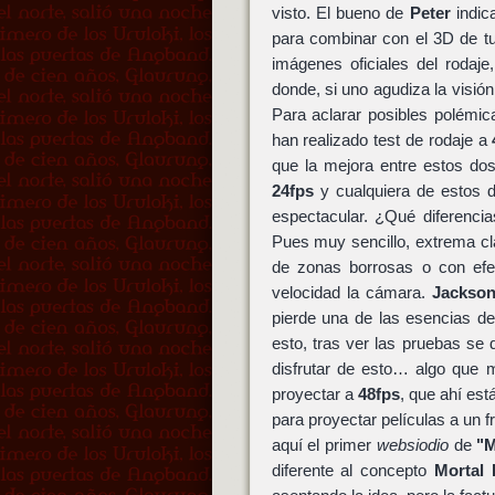
visto. El bueno de
Peter
indic
para combinar con el 3D de tu
imágenes oficiales del rodaj
donde, si uno agudiza la visió
Para aclarar posibles polémi
han realizado test de rodaje a
que la mejora entre estos dos
24fps
y cualquiera de estos d
espectacular. ¿Qué diferencia
Pues muy sencillo, extrema cl
de zonas borrosas o con ef
velocidad la cámara.
Jackso
pierde una de las esencias d
esto, tras ver las pruebas s
disfrutar de esto… algo que
proyectar a
48fps
, que ahí est
para proyectar películas a un f
aquí el primer
websiodio
de
"M
diferente al concepto
Mortal