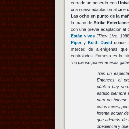
cerrado un acuerdo con
Unive
una nueva adaptación al cine de
Las ocho en punto de la ma
la mano de
Strike Entertaime
con una previa adaptación al
Están vivos
(
They Live
, 198
Piper
y
Keith David
donde a
merced de alienígenas que
controlados. Famosa es la in
"
no pienso ponerme esas gafa
Tras un espectác
Entonces, el pr
público hay se
estado siempre a
para no hacerlo
estos seres, pe
Intenta actuar de
que además de es
obediencia y que 