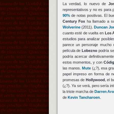
La verdad, lo nuevo de
Jo
representativos y no es para 
90%
de notas positivas. El b
Century Fox
ha llamado a su
Wolverine
(2011).
Duncan Jon
cuanto esté de vuelta en
Los 
estudios para analizar posible
parece un personaje mucho 
película de
Lobezno
podría se
podría acercar definitivamente
estos momentos, y con
Códig
las manos.
Mute
(¿?), esa gra
papel impreso en forma de no
promesas de
Hollywood
, el 
(¿?). Ya se verá, pero sería i
la triste marcha de
Darren Ar
de
Kevin Tancharoen
.