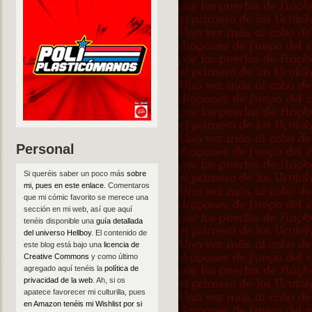
Personal
Si queréis saber un poco más
sobre
mi, pues en este enlace
. Comentaros
que mi cómic favorito se merece una
sección en mi web, así que aquí
tenéis disponible una
guía detallada
del universo Hellboy
. El contenido de
este blog está bajo una
licencia de
Creative Commons
y como último
agregado aquí tenéis la
política de
privacidad de la web
. Ah, si os
apatece favorecer mi culturilla, pues
en Amazon tenéis mi Wishlist por si