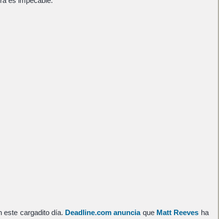
ura es impecable.
 este cargadito día.
Deadline.com anuncia
que
Matt Reeves
ha