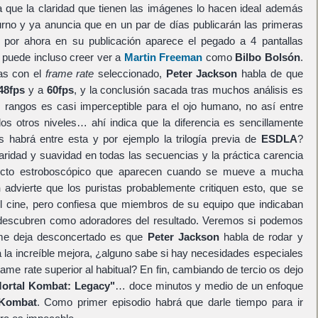
a que la claridad que tienen las imágenes lo hacen ideal además
rno y ya anuncia que en un par de días publicarán las primeras
e, por ahora en su publicación aparece el pegado a 4 pantallas
n puede incluso creer ver a
Martin Freeman
como
Bilbo Bolsón
.
cas con el
frame rate
seleccionado,
Peter Jackson
habla de que
48fps
y a
60fps
, y la conclusión sacada tras muchos análisis es
 rangos es casi imperceptible para el ojo humano, no así entre
os otros niveles… ahí indica que la diferencia es sencillamente
s habrá entre esta y por ejemplo la trilogía previa de
ESDLA
?
aridad y suavidad en todas las secuencias y la práctica carencia
ecto estroboscópico que aparecen cuando se mueve a mucha
n
advierte que los puristas probablemente critiquen esto, que se
el cine, pero confiesa que miembros de su equipo que indicaban
e descubren como adoradores del resultado. Veremos si podemos
 me deja desconcertado es que
Peter Jackson
habla de rodar y
á la increíble mejora, ¿alguno sabe si hay necesidades especiales
rame rate superior al habitual? En fin, cambiando de tercio os dejo
ortal Kombat: Legacy"
… doce minutos y medio de un enfoque
 Kombat
. Como primer episodio habrá que darle tiempo para ir