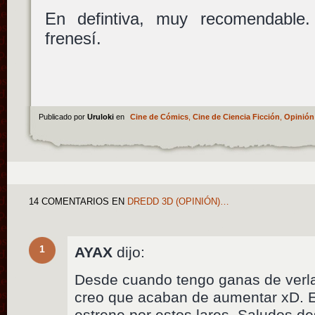
En defintiva, muy recomendable
frenesí.
Publicado por
Uruloki
en
Cine de Cómics
,
Cine de Ciencia Ficción
,
Opinión
14 COMENTARIOS
EN
DREDD 3D (OPINIÓN)…
1
AYAX
dijo:
Desde cuando tengo ganas de verl
creo que acaban de aumentar xD. E
estrene por estos lares. Saludos d