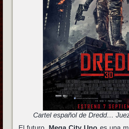
Cartel español de Dredd… Juez,
El futuro,
Mega City Uno
es una mo