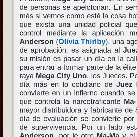
de personas se apelotonan. En sem
más si vemos como está la cosa hoy
que exista una unidad policial qu
control mediante la aplicación má
Anderson
(
Olivia Thirlby
), una ag
de aprobación, es asignada al
Jue
su misión es pasar un día en la ca
para entrar a formar parte de la élit
raya
Mega City Uno
, los Jueces. P
día más en lo cotidiano de
Juez 
convierte en un infierno cuando se 
que controla la narcotraficante
Ma
mayor distribuidora y fabricante de 
día de evaluación se convierte por
de supervivencia. Por un lado es
Anderson
, por le otro
Ma-Ma
y el 