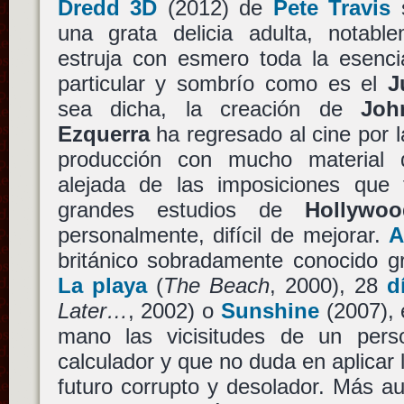
Dredd 3D
(2012) de
Pete Travis
s
una grata delicia adulta, notabl
estruja con esmero toda la esenci
particular y sombrío como es el
J
sea dicha, la creación de
Joh
Ezquerra
ha regresado al cine por 
producción con mucho material d
alejada de las imposiciones que
grandes estudios de
Hollywoo
personalmente, difícil de mejorar.
A
británico sobradamente conocido g
La playa
(
The Beach
, 2000), 28
dí
Later…
, 2002) o
Sunshine
(2007), 
mano las vicisitudes de un person
calculador y que no duda en aplicar l
futuro corrupto y desolador. Más au