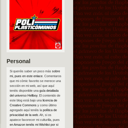
Personal
Si queréis saber un poco más
sobre
mi, pues en este enlace
. Comentaros
que mi cómic favorito se merece una
sección en mi web, así que aquí
tenéis disponible una
guía detallada
del universo Hellboy
. El contenido de
este blog está bajo una
licencia de
Creative Commons
y como último
agregado aquí tenéis la
política de
privacidad de la web
. Ah, si os
apatece favorecer mi culturilla, pues
en Amazon tenéis mi Wishlist por si