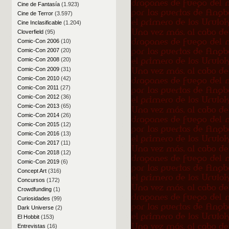
Cine de Fantasía
(1.923)
Cine de Terror
(3.597)
Cine Inclasificable
(1.204)
Cloverfield
(95)
Comic-Con 2006
(10)
Comic-Con 2007
(20)
Comic-Con 2008
(20)
Comic-Con 2009
(31)
Comic-Con 2010
(42)
Comic-Con 2011
(27)
Comic-Con 2012
(36)
Comic-Con 2013
(65)
Comic-Con 2014
(26)
Comic-Con 2015
(12)
Comic-Con 2016
(13)
Comic-Con 2017
(11)
Comic-Con 2018
(12)
Comic-Con 2019
(6)
Concept Art
(316)
Concursos
(172)
Crowdfunding
(1)
Curiosidades
(99)
Dark Universe
(2)
El Hobbit
(153)
Entrevistas
(16)