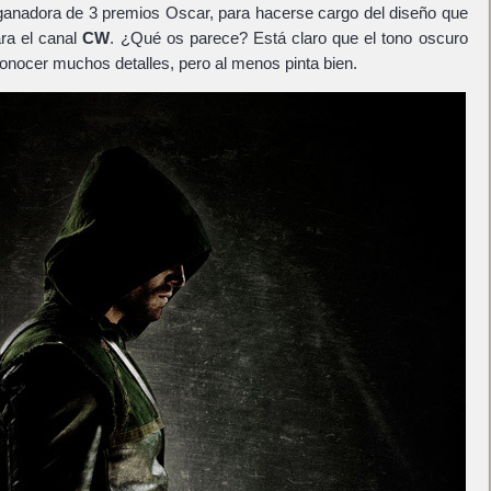
 ganadora de 3 premios Oscar, para hacerse cargo del diseño que
ra el canal
CW
. ¿Qué os parece? Está claro que el tono oscuro
onocer muchos detalles, pero al menos pinta bien.