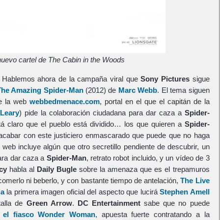
uevo cartel de The Cabin in the Woods
 Hablemos ahora de la campaña viral que
Sony Pictures
sigue
The Amazing Spider-Man
(2012) de
Marc Webb
. El tema siguen
de la web
webbedmenace.com
, portal en el que el capitán de la
Leary
) pide la colaboración ciudadana para dar caza a
Spider-
tá claro que el pueblo está dividido… los que quieren a
Spider-
 acabar con este justiciero enmascarado que puede que no haga
web incluye algún que otro secretillo pendiente de descubrir, un
para dar caza a
Spider-Man
, retrato robot incluido, y un vídeo de 3
cy
habla al
Daily Bugle
sobre la amenaza que es el trepamuros
 comerlo ni beberlo, y con bastante tiempo de antelación,
The Live
ia
la primera imagen oficial del aspecto que lucirá
Stephen Amell
talla de
Green Arrow
.
DC Entertainment
sabe que no puede
s
el fiasco Wonder Woman
, apuesta fuerte contratando a la