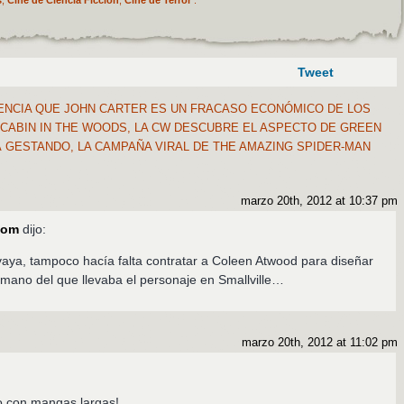
s
,
Cine de Ciencia Ficción
,
Cine de Terror
.
Tweet
ENCIA QUE JOHN CARTER ES UN FRACASO ECONÓMICO DE LOS
CABIN IN THE WOODS, LA CW DESCUBRE EL ASPECTO DE GREEN
Á GESTANDO, LA CAMPAÑA VIRAL DE THE AMAZING SPIDER-MAN
marzo 20th, 2012 at 10:37 pm
com
dijo:
aya, tampoco hacía falta contratar a Coleen Atwood para diseñar
rmano del que llevaba el personaje en Smallville…
marzo 20th, 2012 at 11:02 pm
o con mangas largas!