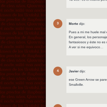
3
Morte
dijo:
Pues a mi me huele mal 
En general, los persona
fantasiosos y éste no es
A ver si me equivoco…
4
Javier
dijo:
ese Green Arrow se pare
Smallville.