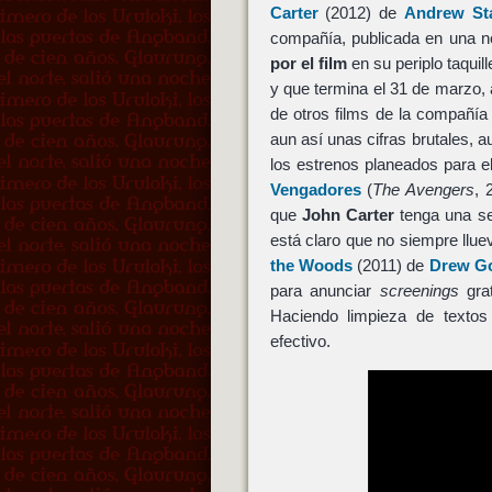
Carter
(2012) de
Andrew St
compañía, publicada en una no
por el film
en su periplo taquill
y que termina el 31 de marzo, 
de otros films de la compañía 
aun así unas cifras brutales, 
los estrenos planeados para el
Vengadores
(
The Avengers
, 
que
John Carter
tenga una se
está claro que no siempre llue
the Woods
(2011) de
Drew G
para anunciar
screenings
grat
Haciendo limpieza de textos
efectivo.