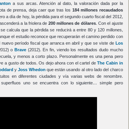
anton
a sus arcas. Atención al dato, la valoración dada por la
ta de prensa, deja caer que tras los
184 millones recaudados
ero a día de hoy, la pérdida para el segundo cuarto fiscal del 2012,
ascenderá a la friolera de
200 millones de dólares
. Con el ajuste
se calcula que la pérdida se reducirá a entre 80 y 120 millones,
aunque el estudio reconoce que recuperarán el camino perdido con
 nuevo período fiscal que arranca en abril y que se viste de
Los
2012) o
Brave
(2012). En fin, viendo los resultados dudo mucho
cuela, y menos a corto plazo. Personalmente es una pena pero
ve a gusto de todos. Os dejo ahora con el cartel de
The Cabin in
oddard
y
Joss Whedon
que están usando al otro lado del charco
uitos en diferentes ciudades y vía varias webs de renombre.
 superfluos uno se encuentra con lo siguiente… simple pero