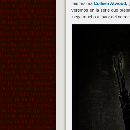
mismísima
Colleen Atwood
,
veremos en la serie que prepa
juega mucho a favor del no rec