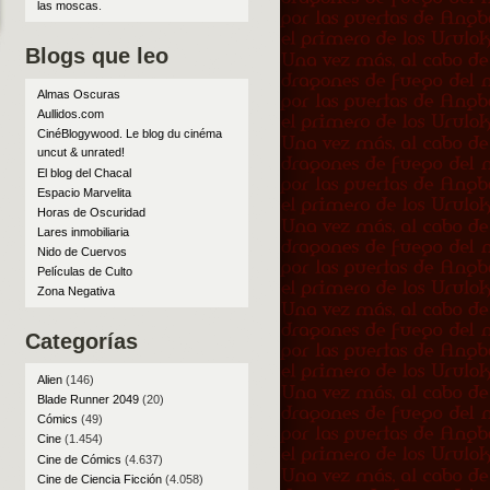
las moscas
.
Blogs que leo
Almas Oscuras
Aullidos.com
CinéBlogywood. Le blog du cinéma
uncut & unrated!
El blog del Chacal
Espacio Marvelita
Horas de Oscuridad
Lares inmobiliaria
Nido de Cuervos
Películas de Culto
Zona Negativa
Categorías
Alien
(146)
Blade Runner 2049
(20)
Cómics
(49)
Cine
(1.454)
Cine de Cómics
(4.637)
Cine de Ciencia Ficción
(4.058)