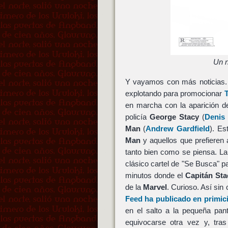
Un n
Y vayamos con más noticias.
explotando para promocionar
en marcha con la aparición 
policía
George Stacy
(
Denis 
Man
(
Andrew Gardfield
). Es
Man
y aquellos que prefieren
tanto bien como se piensa. La 
clásico cartel de "Se Busca" 
minutos donde el
Capitán Sta
de la
Marvel
. Curioso. Así sin
Feed ha publicado en primic
en el salto a la pequeña pan
equivocarse otra vez y, tra