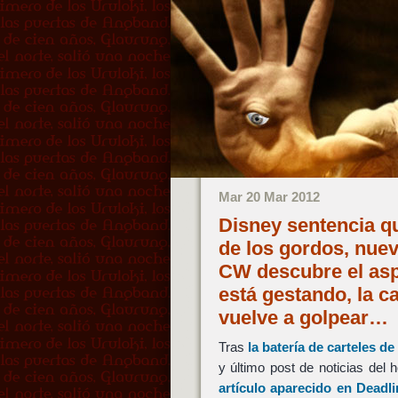
Mar 20 Mar 2012
Disney sentencia q
de los gordos, nuev
CW descubre el asp
está gestando, la 
vuelve a golpear…
Tras
la batería de carteles 
y último post de noticias del
artículo aparecido en Deadl