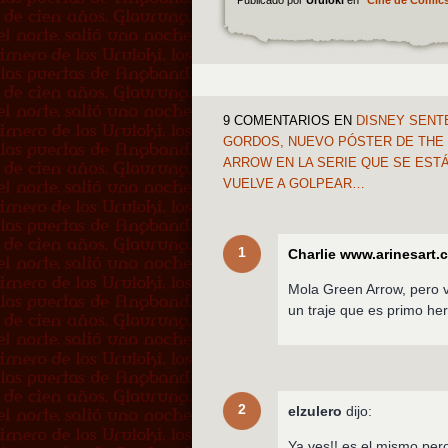
Publicado por
Uruloki
en
Cine de Cómic
9 COMENTARIOS
EN
DISNEY SENT
GORDOS, NUEVO PÓSTER DE THE 
ARROW EN LA SERIE QUE SE EST
VUELVE A GOLPEAR…
1
Charlie www.arinesart.
Mola Green Arrow, pero v
un traje que es primo he
2
elzulero
dijo:
Ya ves!! es el mismo per