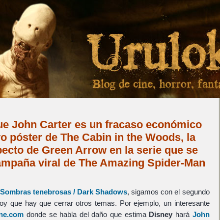
ue John Carter es un fracaso económico
o póster de The Cabin in the Woods, la
ecto de Green Arrow en la serie que se
campaña viral de The Amazing Spider-Man
de Sombras tenebrosas / Dark Shadows
, sigamos con el segundo
 hoy que hay que cerrar otros temas. Por ejemplo, un interesante
ine.com
donde se habla del daño que estima
Disney
hará
John