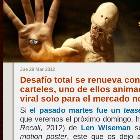
Jue 29 Mar 2012
Desafío total se renueva co
carteles, uno de ellos anim
viral solo para el mercado
Si
el pasado martes fue un
teas
que veremos el próximo domingo, 
Recall
, 2012) de
Len Wiseman
se
motion poster
, este que os dejo 