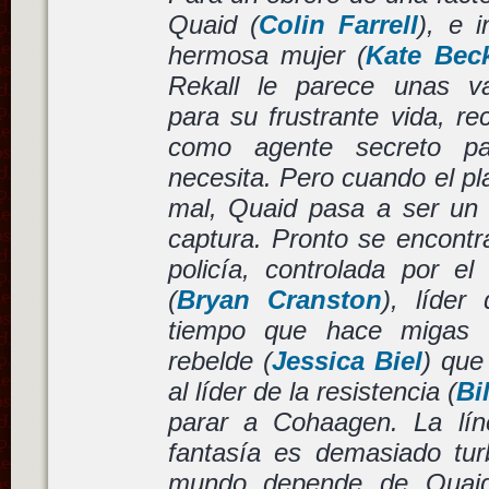
Quaid (
Colin Farrell
), e 
hermosa mujer (
Kate Beck
Rekall le parece unas va
para su frustrante vida, r
como agente secreto p
necesita. Pero cuando el pl
mal, Quaid pasa a ser un
captura. Pronto se encontr
policía, controlada por el
(
Bryan Cranston
), líder
tiempo que hace migas 
rebelde (
Jessica Biel
) que
al líder de la resistencia (
Bi
parar a Cohaagen. La lín
fantasía es demasiado turb
mundo depende de Quaid