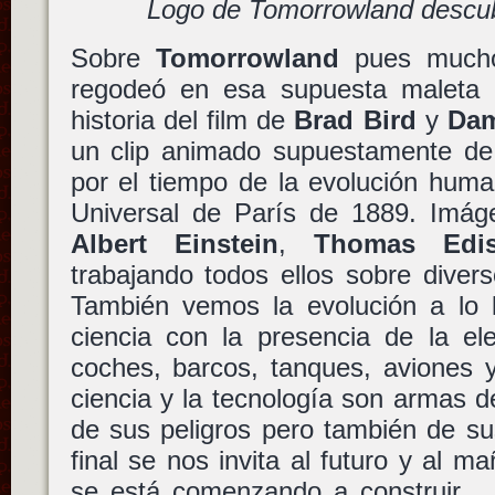
Logo de Tomorrowland descub
Sobre
Tomorrowland
pues mucho
regodeó en esa supuesta maleta 
historia del film de
Brad Bird
y
Dam
un clip animado supuestamente de 
por el tiempo de la evolución huma
Universal de París de 1889. Imá
Albert Einstein
,
Thomas Edi
trabajando todos ellos sobre diver
También vemos la evolución a lo l
ciencia con la presencia de la elec
coches, barcos, tanques, aviones 
ciencia y la tecnología son armas de
de sus peligros pero también de su
final se nos invita al futuro y al
se está comenzando a construir… 