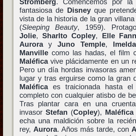
Stromberg
. Comencemos por la t
fantasiosa de
Disney
que pretende
vista de la historia de la gran villan
(
Sleeping Beauty
, 1959). Prota
Jolie
,
Sharlto Copley
,
Elle Fan
Aurora
y
Juno Temple
,
Imeld
Manville
como las hadas, el film 
Maléfica
vive plácidamente en un re
Pero un día hordas invasoras amena
lugar y tras erguirse como la gran
Maléfica
es traicionada hasta el
completo con cualquier atisbo de be
Tras plantar cara en una cruenta 
invasor
Stefan
(
Copley
),
Maléfica
echa una maldición sobre la recién
rey,
Aurora
. Años más tarde, con
A