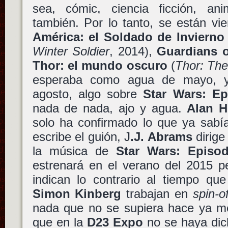
sea, cómic, ciencia ficción, anim
también. Por lo tanto, se están v
América: el Soldado de Invierno
Winter Soldier
, 2014),
Guardians o
Thor: el mundo oscuro
(
Thor: The
esperaba como agua de mayo, 
agosto, algo sobre
Star Wars: Ep
nada de nada, ajo y agua.
Alan H
solo ha confirmado lo que ya sa
escribe el guión, J
.J. Abrams
dirige
la música de
Star Wars: Episod
estrenará en el verano del 2015 p
indican lo contrario al tiempo qu
Simon Kinberg
trabajan en
spin-o
nada que no se supiera hace ya me
que en la
D23 Expo
no se haya dic