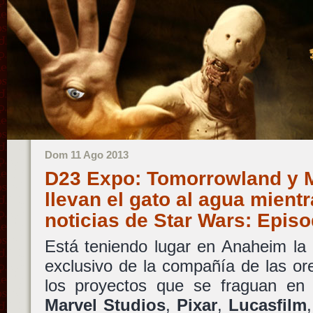
Dom 11 Ago 2013
D23 Expo: Tomorrowland y M
llevan el gato al agua mient
noticias de Star Wars: Epis
Está teniendo lugar en Anaheim la
exclusivo de la compañía de las or
los proyectos que se fraguan en l
Marvel Studios
,
Pixar
,
Lucasfilm