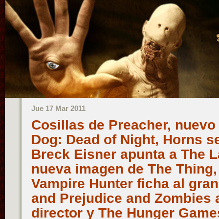
Jue 17 Mar 2011
Cosillas de Preacher, nuevo 
Dog: Dead of Night, Horns s
Breck Eisner apunta a The L
nueva imagen de The Thing,
Vampire Hunter ficha al gra
and Prejudice and Zombies a
director y The Hunger Game