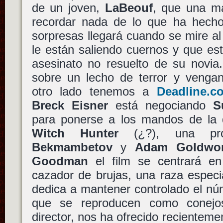
de un joven,
LaBeouf
, que una ma
recordar nada de lo que ha hecho 
sorpresas llegará cuando se mire a
le están saliendo cuernos y que es
asesinato no resuelto de su novia
sobre un lecho de terror y vengan
otro lado tenemos a
Deadline.
Breck Eisner
está negociando
S
para ponerse a los mandos de la 
Witch Hunter
(¿?), una pr
Bekmambetov
y
Adam Goldwo
Goodman
el film se centrará en 
cazador de brujas, una raza especi
dedica a mantener controlado el nú
que se reproducen como conej
director, nos ha ofrecido recientem