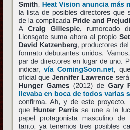
Smith
,
Heat Vision anuncia más 
la lista de posibles directores que
de la complicada
Pride and Prejud
A
Craig Gillespie,
rumoreado du
Lionsgate suma ahora al propio
Se
David Katzenberg
, productores del
formato debutantes unidos. Vamos, 
par de directores en lugar de uno. P
indicar,
vía ComingSoon.net
, q
oficial que
Jennifer Lawrence
será
Hunger Games
(2012) de
Gary 
llevaba en boca de todos varias
confirma. Ah, y de este proyecto,
que
Hunter Parris
se une a la luc
papel protagonista masculino de 
tanto, ya tenemos tres posibles c