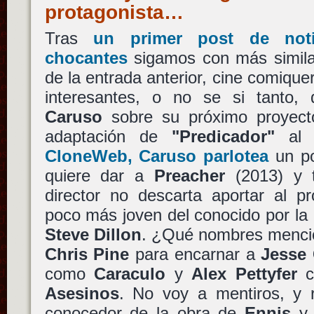
protagonista…
Tras
un primer post de noti
chocantes
sigamos con más simila
de la entrada anterior, cine comiqu
interesantes, o no se si tanto,
Caruso
sobre su próximo proyect
adaptación de
"Predicador"
al 
CloneWeb, Caruso parlotea
un po
quiere dar a
Preacher
(2013) y 
director no descarta aportar al p
poco más joven del conocido por la
Steve Dillon
. ¿Qué nombres menc
Chris Pine
para encarnar a
Jesse 
como
Caraculo
y
Alex Pettyfer
c
Asesinos
. No voy a mentiros, y
conocedor de la obra de
Ennis