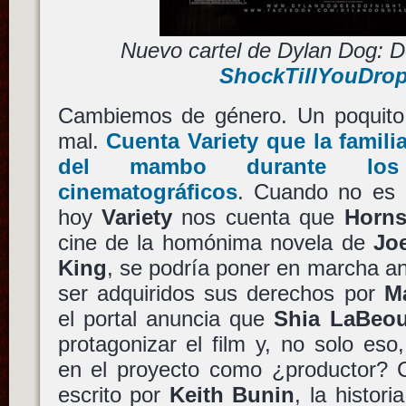
Nuevo cartel de Dylan Dog: D
ShockTillYouDro
Cambiemos de género. Un poquito 
mal.
Cuenta Variety que la famili
del mambo durante los
cinematográficos
. Cuando no es e
hoy
Variety
nos cuenta que
Horn
cine de la homónima novela de
Joe
King
, se podría poner en marcha ant
ser adquiridos sus derechos por
M
el portal anuncia que
Shia LaBeou
protagonizar el film y, no solo eso,
en el proyecto como ¿productor? 
escrito por
Keith Bunin
, la histori