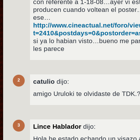
con referente a 1-18-08…ayer vi e
producen cuando voltean el poster…a
ese…
http://www.cineactual.net/foro/vi
t=2410&postdays=0&postorder=a
si ya lo habian visto…bueno me pa
les parece
2
catulio
dijo:
amigo Uruloki te olvidaste de TDK
3
Lince Hablador
dijo:
Hola,he estado echando un visazo a