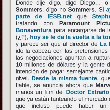
Donde dije digo, digo Diego… o
Sommers
, digo no
Sommers
. Si
a
parte de IESB.net
que
Step
tratando con
Paramount Pictu
Bonaventura
para encargarse de l
(¿?),
hoy se le da la vuelta a la t
y parece ser que al director de
La
ido la cabeza con las pretensiones
las negociaciones apuntan a ruptur
10 millones de dólares y la gente
intención de pagar semejante canti
nivel.
Desde la misma fuente
, qu
fiable, se anuncia ahora que
Marv
manos un film del
Doctor Extraño
que ya están tanteando el mercado d
que incluso puede haber un g