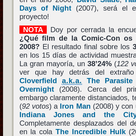
Days of Night
(2007), será el en
proyecto!
NOTA
Doy por cerrada la encue
¿Qué film de la Comic-Con os 
2008?
El resultado final sobre los
en los 15 días de actividad muestra
La gran mayoría, un
38’24%
(
122 v
ver que hay detrás del extraño
Cloverfield
a.k.a.
The Parasit
Overnight
(2008). Cerca del pr
embargo claramente distanciados,
(
92 votos
) a
Iron Man
(2008) y con
Indiana Jones and the Ci
Completamente desplazados del de
en la cola
The Incredible Hulk
(2