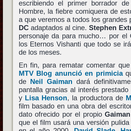
escribiendo el primer borrador de 
Hombre, la fiebre comiquera de est
a que veremos a todos los grandes
DC
adaptados al cine.
Stephen Ext
personaje da para mucho… por el 
los Eternos Vishanti que todo se ir
de los meses.
En fin, para rematar comentar qu
MTV Blog anunció en primicia
qu
de
Neil Gaiman
dará definitivame
pantalla gracias al interés prestad
y
Lisa Henson
, la productora de
M
film basado en una obra del escrito
dato ofrecido por el propio
Gaiman
que el film usará una versión pulida 
en el año 2000,
David Slade
,
Ha