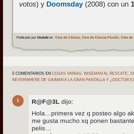
votos
) y
Doomsday
(2008) con un
Publicado por
Uruloki
en
Cine de Cómics
,
Cine de Ciencia Ficción
,
Cine de 
5 COMENTARIOS
EN
COSAS VARIAS: WISEMAN AL RESCATE, SO
NEVERWHERE DE GAIMAN A LA GRAN PANTALLA Y ¿DOCTOR E
1
R@F@3L
dijo:
Hola…primera vez q posteo algo aki
me gusta mucho xq ponen bastante
pelis…