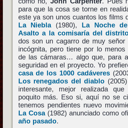
como no,
John Carpenter
. Pues n
para que la cosa se torne en reali
este ya son unos cuantos los films
La Niebla
(1980),
La Noche de
Asalto a la comisaría del distrit
dos son un cagarro de muy señor m
incógnita, pero tiene por lo meno
de las cámaras… algo que, para al
seguridad en el proyecto. Yo prefie
casa de los 1000 cadáveres
(2003
Los renegados del diablo
(2005)
interesante, mejor realizada qu
poquito más. Eso si, aquí no se ci
tenemos pendientes nuevo movimi
La Cosa
(1982) anunciado como ofi
año pasado
.