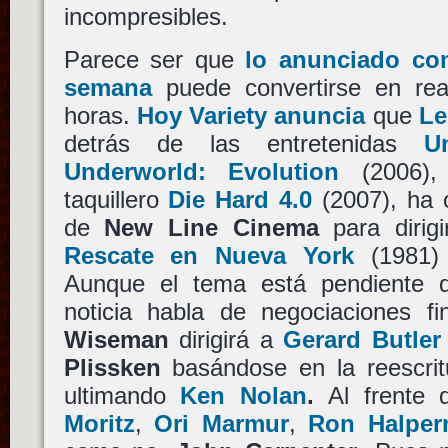
incompresibles.
Parece ser que
lo anunciado co
semana
puede convertirse en rea
horas.
Hoy Variety anuncia
que
Le
detrás de las entretenidas
U
Underworld: Evolution
(2006),
taquillero
Die Hard 4.0
(2007), ha c
de
New Line Cinema
para dirig
Rescate en Nueva York
(1981
Aunque el tema está pendiente del
noticia habla de negociaciones fin
Wiseman
dirigirá a
Gerard Butler
Plissken
basándose en la reescrit
ultimando
Ken Nolan
.
Al frente 
Moritz
,
Ori Marmur
,
Ron Halper