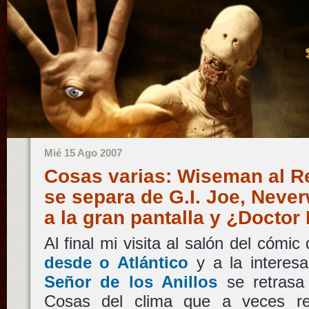
Mié 15 Ago 2007
Cosas varias: Wiseman al 
se separa de G.I. Joe, Nev
a la gran pantalla y ¿Doctor
Al final mi visita al salón del cómic
desde o Atlántico
y a la interes
Señor de los Anillos
se retrasa
Cosas del clima que a veces re